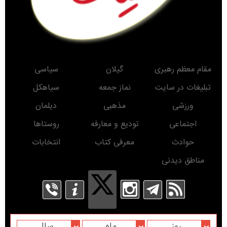
مقام معظم رهبری
گیلان
سیاسی
تبلیغات در سایت
نماز جمعه
سیاهکل
ورزشی
مذهبی
دیلمان
اجتماعی
تودیع و معارفه
روستاها
حوادث
معرفی کتاب
انتخابات
مناطق دیدنی
روز
ماه
سال