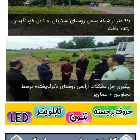
۳
روستاها
۵
ورزشی
۸
۹۹۰ متر از شبکه سیمی روستای لشکریان به کابل خودنگهدار
سیاسی
ب
ارتقاء یافت
ا
چندرسانه ای
ز
مسیر گردشگری دیلمان
ن
درباره ما
ش
س
ت
ش
پیگیری حل مشکلات اراضی روستای «کرف‌پشته» توسط
د
مسئولین + تصاویر
.