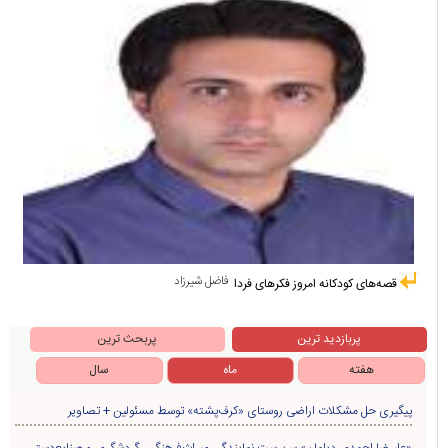
فاضل شیرزاد
قصه‌های کودکانه امروز فکرهای فردا
پربازدید ترین
پربحث ترین
هفته
ماه
سال
پیگیری حل مشکلات اراضی روستای «کرف‌پشته» توسط مسئولین + تصاویر
«علیرضا احمدی دیلمان» سرپرست نمایندگی میراث‌فرهنگی، گردشگری و صنایع‌دستی