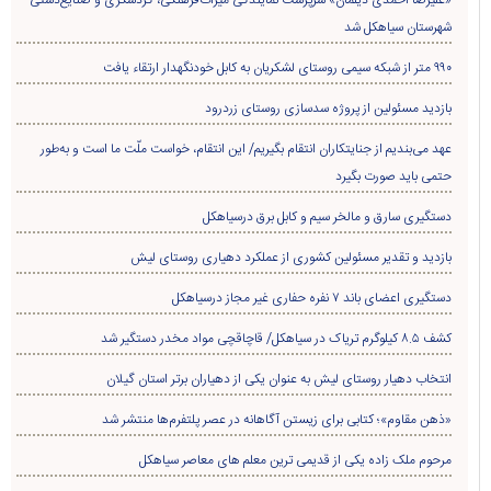
شهرستان سیاهکل شد
۹۹۰ متر از شبکه سیمی روستای لشکریان به کابل خودنگهدار ارتقاء یافت
بازدید مسئولین از پروژه سدسازی روستای زردرود
عهد می‌بندیم از جنایتکاران انتقام بگیریم/ این انتقام، خواست ملّت ما است و به‌طور
حتمی باید صورت بگیرد
دستگیری سارق و مالخر سیم و کابل برق درسیاهکل
بازدید و تقدیر مسئولین کشوری از عملکرد دهیاری روستای لیش
دستگیری اعضای باند ۷ نفره حفاری غير مجاز درسیاهکل
کشف ۸.۵ کیلوگرم تریاک در سیاهکل/ قاچاقچی مواد مخدر دستگیر شد
انتخاب دهیار روستای لیش به عنوان یکی از دهیاران برتر استان گیلان
«ذهن مقاوم»؛ کتابی برای زیستن آگاهانه در عصر پلتفرم‌ها منتشر شد
مرحوم ملک زاده یکی از قدیمی ترین معلم های معاصر سیاهکل