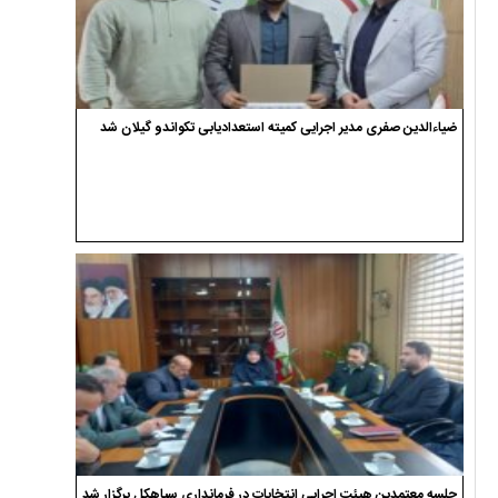
ضیاءالدین صفری مدیر اجرایی کمیته استعدادیابی تکواندو گیلان شد
جلسه معتمدین هیئت اجرایی انتخابات در فرمانداری سیاهکل برگزار شد