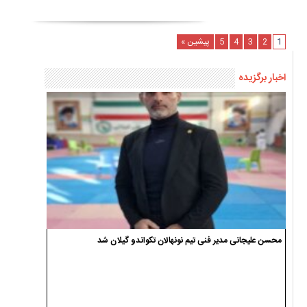
1
2
3
4
5
پیشین »
اخبار برگزیده
محسن علیجانی مدیر فنی تیم نونهالان تکواندو گیلان شد