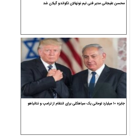
محسن علیجانی مدیر فنی تیم نونهالان تکواندو گیلان شد
جایزه ۱۰ میلیارد تومانی یک سیاهکلی برای انتقام از ترامپ و نتانیاهو