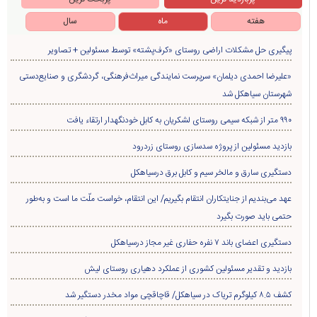
هفته
ماه
سال
پیگیری حل مشکلات اراضی روستای «کرف‌پشته» توسط مسئولین + تصاویر
«علیرضا احمدی دیلمان» سرپرست نمایندگی میراث‌فرهنگی، گردشگری و صنایع‌دستی
شهرستان سیاهکل شد
۹۹۰ متر از شبکه سیمی روستای لشکریان به کابل خودنگهدار ارتقاء یافت
بازدید مسئولین از پروژه سدسازی روستای زردرود
دستگیری سارق و مالخر سیم و کابل برق درسیاهکل
عهد می‌بندیم از جنایتکاران انتقام بگیریم/ این انتقام، خواست ملّت ما است و به‌طور
حتمی باید صورت بگیرد
دستگیری اعضای باند ۷ نفره حفاری غير مجاز درسیاهکل
بازدید و تقدیر مسئولین کشوری از عملکرد دهیاری روستای لیش
کشف ۸.۵ کیلوگرم تریاک در سیاهکل/ قاچاقچی مواد مخدر دستگیر شد