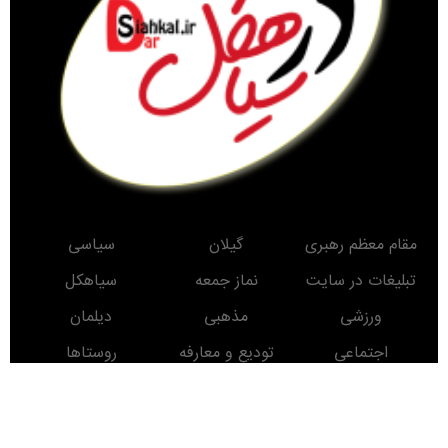
مقام معظم رهبری
گیلان
سیاسی
تبلیغات در سایت
نماز جمعه
سیاهکل
ورزشی
مذهبی
دیلمان
اجتماعی
تودیع و معارفه
روستاها
حوادث
معرفی کتاب
انتخابات
مناطق دیدنی