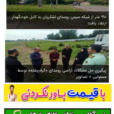
۳
روستاها
۵
ورزشی
۸
۹۹۰ متر از شبکه سیمی روستای لشکریان به کابل خودنگهدار
سیاسی
ب
ارتقاء یافت
ا
چندرسانه ای
ز
مسیر گردشگری دیلمان
ن
درباره ما
ش
س
ت
ش
پیگیری حل مشکلات اراضی روستای «کرف‌پشته» توسط
د
مسئولین + تصاویر
.