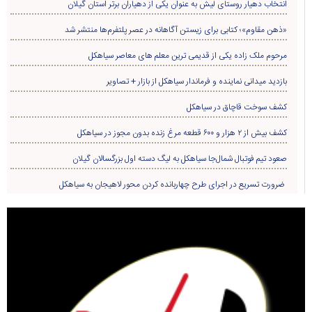
انتخاب دهیار روستای لیش به عنوان یکی از دهیاران برتر استان گیلان
«ذهن مقاوم»؛ کتابی برای زیستن آگاهانه در عصر پلتفرم‌ها منتشر شد
مرحوم ملک زاده یکی از قدیمی ترین معلم های معاصر سیاهکل
بازدید میدانی نماینده و فرماندار سیاهکل از بازار + تصاویر
کشف سوخت قاچاق در سياهکل
کشف بیش از ۲ هزار و ۶۰۰ قطعه مرغ زنده بدون مجوز در سیاهکل
صعود تیم فوتبال شمال‌جا‌ سیاهکل به لیگ دسته اول بزرگسالان گیلان
ضرورت تسریع در اجرای طرح چهاربانده کردن محور لاهیجان به سیاهکل