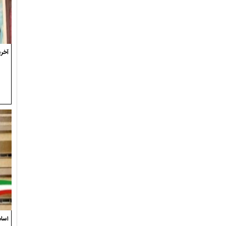
آخری
اسام