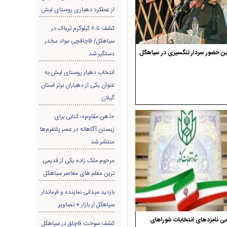
از عملکرد دهیاری روستای لیش
کشف ۸.۵ کیلوگرم تریاک در
سیاهکل/ قاچاقچی مواد مخدر
ن حضور سردار تنگسیری در سیاهکل
دستگیر شد
انتخاب دهیار روستای لیش به
عنوان یکی از دهیاران برتر استان
گیلان
«ذهن مقاوم»؛ کتابی برای
زیستن آگاهانه در عصر پلتفرم‌ها
منتشر شد
مرحوم ملک زاده یکی از قدیمی
ترین معلم های معاصر سیاهکل
بازدید میدانی نماینده و فرماندار
سیاهکل از بازار + تصاویر
ی نامزدهای انتخابات شوراهای
کشف سوخت قاچاق در سياهکل