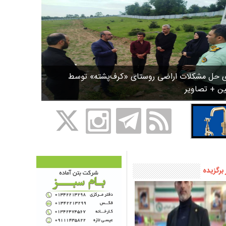
ی حل مشکلات اراضی روستای «کرف‌پشته» توسط
ین + تصاویر
 برگزیده