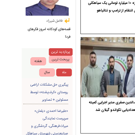
جایزه ۱۰ میلیارد تومانی یک سیاهکلی
 انتقام از ترامپ و نتانیاهو
فاضل شیرزاد
قصه‌های کودکانه امروز فکرهای
فردا
پربازدید ترین
پربحث ترین
هفته
ماه
سال
پیگیری حل مشکلات اراضی
روستای «کرف‌پشته» توسط
مسئولین + تصاویر
الدین صفری مدیر اجرایی کمیته
دادیابی تکواندو گیلان شد
«علیرضا احمدی دیلمان»
سرپرست نمایندگی
میراث‌فرهنگی، گردشگری و
صنایع‌دستی شهرستان سیاهکل