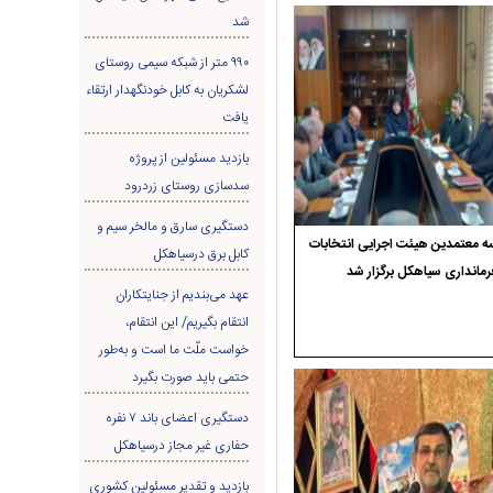
شد
۹۹۰ متر از شبکه سیمی روستای
لشکریان به کابل خودنگهدار ارتقاء
یافت
بازدید مسئولین از پروژه
سدسازی روستای زردرود
دستگیری سارق و مالخر سیم و
 معتمدین هیئت اجرایی انتخابات
کابل برق درسیاهکل
رمانداری سیاهکل برگزار شد
عهد می‌بندیم از جنایتکاران
انتقام بگیریم/ این انتقام،
خواست ملّت ما است و به‌طور
حتمی باید صورت بگیرد
دستگیری اعضای باند ۷ نفره
حفاری غير مجاز درسیاهکل
بازدید و تقدیر مسئولین کشوری