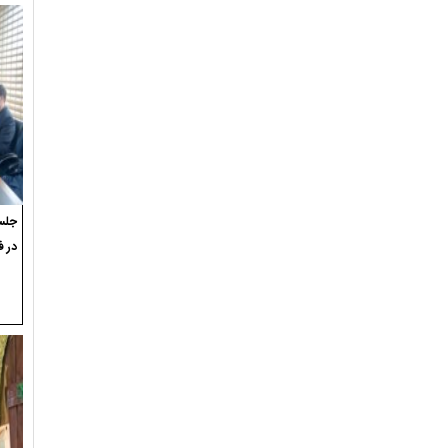
جلسه
در ف