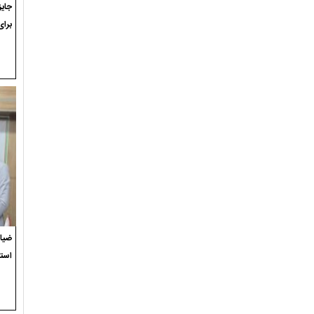
برای
ضیاء
استع