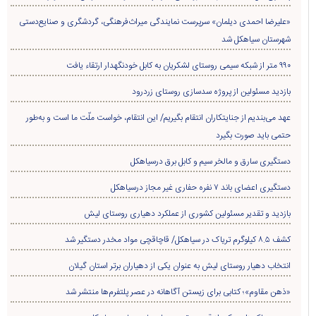
«علیرضا احمدی دیلمان» سرپرست نمایندگی میراث‌فرهنگی، گردشگری و صنایع‌دستی
شهرستان سیاهکل شد
۹۹۰ متر از شبکه سیمی روستای لشکریان به کابل خودنگهدار ارتقاء یافت
بازدید مسئولین از پروژه سدسازی روستای زردرود
عهد می‌بندیم از جنایتکاران انتقام بگیریم/ این انتقام، خواست ملّت ما است و به‌طور
حتمی باید صورت بگیرد
دستگیری سارق و مالخر سیم و کابل برق درسیاهکل
دستگیری اعضای باند ۷ نفره حفاری غير مجاز درسیاهکل
بازدید و تقدیر مسئولین کشوری از عملکرد دهیاری روستای لیش
کشف ۸.۵ کیلوگرم تریاک در سیاهکل/ قاچاقچی مواد مخدر دستگیر شد
انتخاب دهیار روستای لیش به عنوان یکی از دهیاران برتر استان گیلان
«ذهن مقاوم»؛ کتابی برای زیستن آگاهانه در عصر پلتفرم‌ها منتشر شد