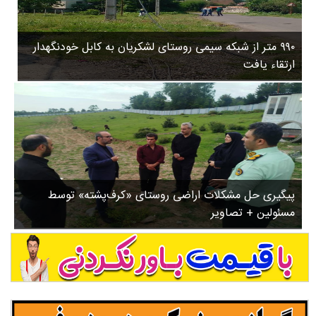
۳
روستاها
۵
ورزشی
۸
۹۹۰ متر از شبکه سیمی روستای لشکریان به کابل خودنگهدار
سیاسی
ب
ارتقاء یافت
ا
چندرسانه ای
ز
مسیر گردشگری دیلمان
ن
درباره ما
ش
س
ت
ش
پیگیری حل مشکلات اراضی روستای «کرف‌پشته» توسط
د
مسئولین + تصاویر
.