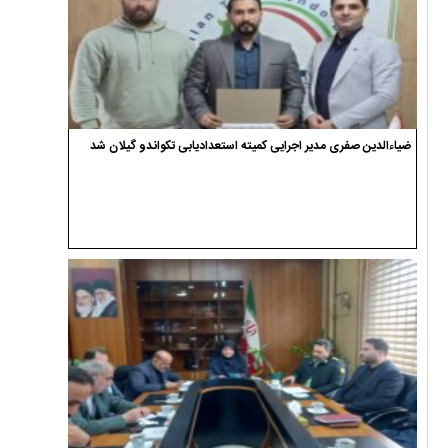
ضیاءالدین صفری مدیر اجرایی کمیته استعدادیابی تکواندو گیلان شد