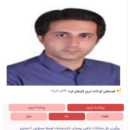
فاضل شیرزاد
قصه‌های کودکانه امروز فکرهای فردا
پربازدید ترین
پربحث ترین
هفته
ماه
سال
پیگیری حل مشکلات اراضی روستای «کرف‌پشته» توسط مسئولین + تصاویر