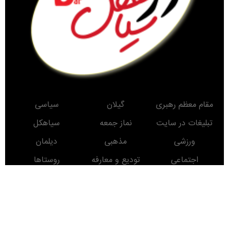
مقام معظم رهبری
گیلان
سیاسی
تبلیغات در سایت
نماز جمعه
سیاهکل
ورزشی
مذهبی
دیلمان
اجتماعی
تودیع و معارفه
روستاها
حوادث
معرفی کتاب
انتخابات
مناطق دیدنی