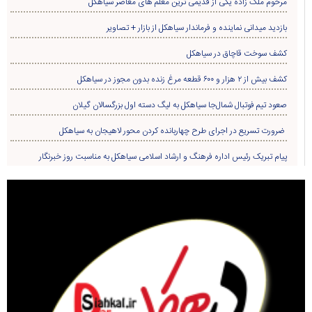
مرحوم ملک زاده یکی از قدیمی ترین معلم های معاصر سیاهکل
بازدید میدانی نماینده و فرماندار سیاهکل از بازار + تصاویر
کشف سوخت قاچاق در سياهکل
کشف بیش از ۲ هزار و ۶۰۰ قطعه مرغ زنده بدون مجوز در سیاهکل
صعود تیم فوتبال شمال‌جا‌ سیاهکل به لیگ دسته اول بزرگسالان گیلان
ضرورت تسریع در اجرای طرح چهاربانده کردن محور لاهیجان به سیاهکل
پیام تبریک رئیس اداره فرهنگ و ارشاد اسلامی سیاهکل به مناسبت روز خبرنگار