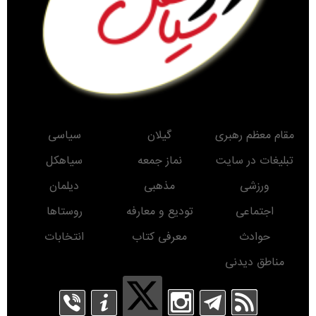
مقام معظم رهبری
گیلان
سیاسی
تبلیغات در سایت
نماز جمعه
سیاهکل
ورزشی
مذهبی
دیلمان
اجتماعی
تودیع و معارفه
روستاها
حوادث
معرفی کتاب
انتخابات
مناطق دیدنی