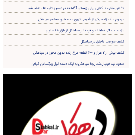
«ذهن مقاوم»؛ کتابی برای زیستن آگاهانه در عصر پلتفرم‌ها منتشر شد
مرحوم ملک زاده یکی از قدیمی ترین معلم های معاصر سیاهکل
بازدید میدانی نماینده و فرماندار سیاهکل از بازار + تصاویر
کشف سوخت قاچاق در سياهکل
کشف بیش از ۲ هزار و ۶۰۰ قطعه مرغ زنده بدون مجوز در سیاهکل
صعود تیم فوتبال شمال‌جا‌ سیاهکل به لیگ دسته اول بزرگسالان گیلان