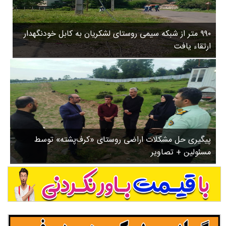
۳
روستاها
۵
ورزشی
۸
۹۹۰ متر از شبکه سیمی روستای لشکریان به کابل خودنگهدار
سیاسی
ب
ارتقاء یافت
ا
چندرسانه ای
ز
مسیر گردشگری دیلمان
ن
درباره ما
ش
س
ت
ش
پیگیری حل مشکلات اراضی روستای «کرف‌پشته» توسط
د
مسئولین + تصاویر
.