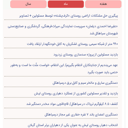
هفته
ماه
سال
پیگیری حل مشکلات اراضی روستای «کرف‌پشته» توسط مسئولین + تصاویر
«علیرضا احمدی دیلمان» سرپرست نمایندگی میراث‌فرهنگی، گردشگری و صنایع‌دستی
شهرستان سیاهکل شد
۹۹۰ متر از شبکه سیمی روستای لشکریان به کابل خودنگهدار ارتقاء یافت
بازدید مسئولین از پروژه سدسازی روستای زردرود
عهد می‌بندیم از جنایتکاران انتقام بگیریم/ این انتقام، خواست ملّت ما است و به‌طور
حتمی باید صورت بگیرد
دستگیری سارق و مالخر سیم و کابل برق درسیاهکل
بازدید و تقدیر مسئولین کشوری از عملکرد دهیاری روستای لیش
کشف ۸.۵ کیلوگرم تریاک در سیاهکل/ قاچاقچی مواد مخدر دستگیر شد
دستگیری اعضای باند ۷ نفره حفاری غير مجاز درسیاهکل
انتخاب دهیار روستای لیش به عنوان یکی از دهیاران برتر استان گیلان