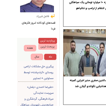
جایزه ۱۰ میلیارد تومانی یک سیاهکلی
 انتقام از ترامپ و نتانیاهو
فاضل شیرزاد
قصه‌های کودکانه امروز فکرهای
فردا
پربازدید ترین
پربحث ترین
هفته
ماه
سال
پیگیری حل مشکلات اراضی
روستای «کرف‌پشته» توسط
مسئولین + تصاویر
الدین صفری مدیر اجرایی کمیته
دادیابی تکواندو گیلان شد
«علیرضا احمدی دیلمان»
سرپرست نمایندگی
میراث‌فرهنگی، گردشگری و
صنایع‌دستی شهرستان سیاهکل