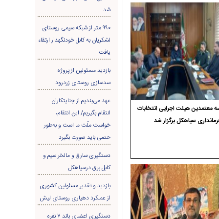
شد
۹۹۰ متر از شبکه سیمی روستای
لشکریان به کابل خودنگهدار ارتقاء
یافت
بازدید مسئولین از پروژه
سدسازی روستای زردرود
عهد می‌بندیم از جنایتکاران
 معتمدین هیئت اجرایی انتخابات
انتقام بگیریم/ این انتقام،
رمانداری سیاهکل برگزار شد
خواست ملّت ما است و به‌طور
حتمی باید صورت بگیرد
دستگیری سارق و مالخر سیم و
کابل برق درسیاهکل
بازدید و تقدیر مسئولین کشوری
از عملکرد دهیاری روستای لیش
دستگیری اعضای باند ۷ نفره