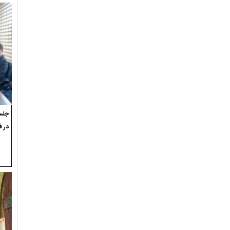
جلسه
در ف