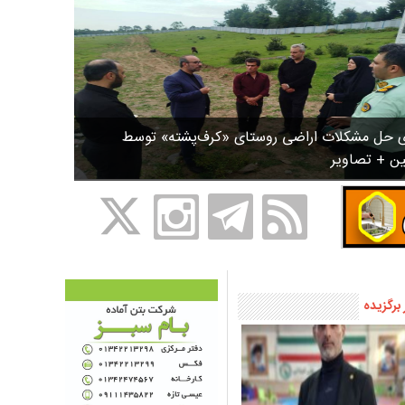
ی حل مشکلات اراضی روستای «کرف‌پشته» توسط
ین + تصاویر
 برگزیده