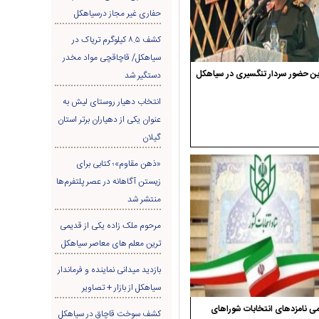
حفاری غير مجاز درسیاهکل
کشف ۸.۵ کیلوگرم تریاک در
سیاهکل/ قاچاقچی مواد مخدر
ن حضور سردار تنگسیری در سیاهکل
دستگیر شد
انتخاب دهیار روستای لیش به
عنوان یکی از دهیاران برتر استان
گیلان
«ذهن مقاوم»؛ کتابی برای
زیستن آگاهانه در عصر پلتفرم‌ها
منتشر شد
مرحوم ملک زاده یکی از قدیمی
ترین معلم های معاصر سیاهکل
بازدید میدانی نماینده و فرماندار
سیاهکل از بازار + تصاویر
ی نامزدهای انتخابات شوراهای
کشف سوخت قاچاق در سياهکل