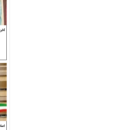
آخری
اسام