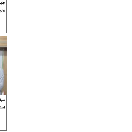
برای
ضیاء
استع