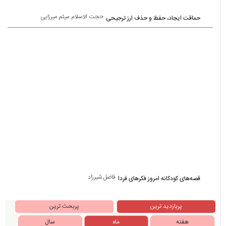
حجت الاسلام میثم میرزایی
حماقت ایجاد، حفظ و حذف ارز ترجیحی
فاضل شیرزاد
قصه‌های کودکانه امروز فکرهای فردا
پربازدید ترین
پربحث ترین
هفته
ماه
سال