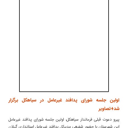
اولین جلسه شورای پدافند غیرعامل در سیاهکل برگزار
شد+تصاویر
پيرو دعوت قبلی فرماندار سياهكل، اولين جلسه شورای پدافند غيرعامل
این شهرستان با حضور شفیعی مديركل پدافند غيرعامل استانداري گيلان