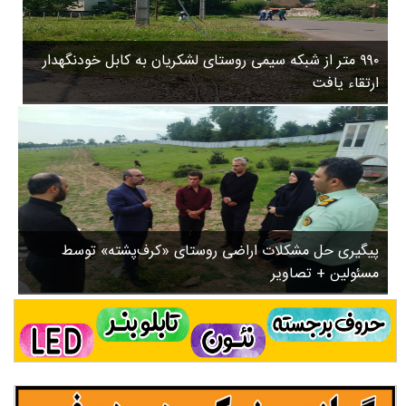
۳
روستاها
۵
ورزشی
۸
۹۹۰ متر از شبکه سیمی روستای لشکریان به کابل خودنگهدار
سیاسی
ب
ارتقاء یافت
ا
چندرسانه ای
ز
مسیر گردشگری دیلمان
ن
درباره ما
ش
س
ت
ش
پیگیری حل مشکلات اراضی روستای «کرف‌پشته» توسط
د
مسئولین + تصاویر
.