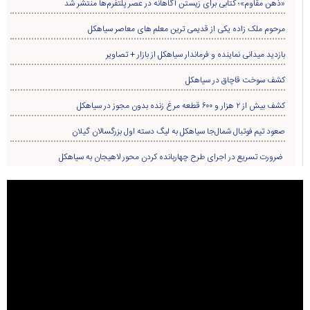
«ذهن مقاوم»؛ کتابی برای زیستن آگاهانه در عصر پلتفرم‌ها منتشر شد
مرحوم ملک زاده یکی از قدیمی ترین معلم های معاصر سیاهکل
بازدید میدانی نماینده و فرماندار سیاهکل از بازار + تصاویر
کشف سوخت قاچاق در سياهکل
کشف بیش از ۲ هزار و ۶۰۰ قطعه مرغ زنده بدون مجوز در سیاهکل
صعود تیم فوتبال شمال‌جا‌ سیاهکل به لیگ دسته اول بزرگسالان گیلان
ضرورت تسریع در اجرای طرح چهاربانده کردن محور لاهیجان به سیاهکل