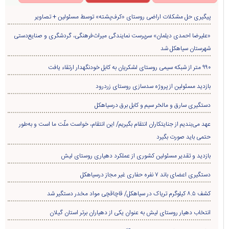
پیگیری حل مشکلات اراضی روستای «کرف‌پشته» توسط مسئولین + تصاویر
«علیرضا احمدی دیلمان» سرپرست نمایندگی میراث‌فرهنگی، گردشگری و صنایع‌دستی
شهرستان سیاهکل شد
۹۹۰ متر از شبکه سیمی روستای لشکریان به کابل خودنگهدار ارتقاء یافت
بازدید مسئولین از پروژه سدسازی روستای زردرود
دستگیری سارق و مالخر سیم و کابل برق درسیاهکل
عهد می‌بندیم از جنایتکاران انتقام بگیریم/ این انتقام، خواست ملّت ما است و به‌طور
حتمی باید صورت بگیرد
بازدید و تقدیر مسئولین کشوری از عملکرد دهیاری روستای لیش
دستگیری اعضای باند ۷ نفره حفاری غير مجاز درسیاهکل
کشف ۸.۵ کیلوگرم تریاک در سیاهکل/ قاچاقچی مواد مخدر دستگیر شد
انتخاب دهیار روستای لیش به عنوان یکی از دهیاران برتر استان گیلان