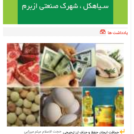
یادداشت ها
حجت الاسلام میثم میرزایی
حماقت ایجاد، حفظ و حذف ارز ترجیحی