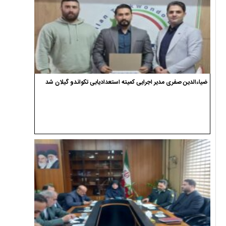
ضیاءالدین صفری مدیر اجرایی کمیته استعدادیابی تکواندو گیلان شد