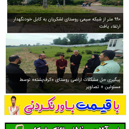
۳
روستاها
۵
ورزشی
۸
۹۹۰ متر از شبکه سیمی روستای لشکریان به کابل خودنگهدار
سیاسی
ب
ارتقاء یافت
ا
چندرسانه ای
ز
مسیر گردشگری دیلمان
ن
درباره ما
ش
س
ت
ش
پیگیری حل مشکلات اراضی روستای «کرف‌پشته» توسط
د
مسئولین + تصاویر
.