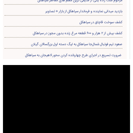
مرحوم ملک زاده یکی از قدیمی ترین معلم های معاصر سیاهکل
بازدید میدانی نماینده و فرماندار سیاهکل از بازار + تصاویر
کشف سوخت قاچاق در سياهکل
کشف بیش از ۲ هزار و ۶۰۰ قطعه مرغ زنده بدون مجوز در سیاهکل
صعود تیم فوتبال شمال‌جا‌ سیاهکل به لیگ دسته اول بزرگسالان گیلان
ضرورت تسریع در اجرای طرح چهاربانده کردن محور لاهیجان به سیاهکل