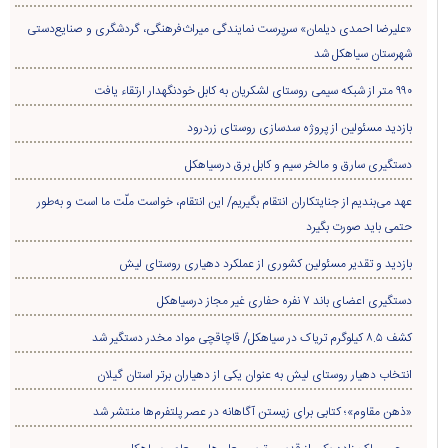
پیگیری حل مشکلات اراضی روستای «کرف‌پشته» توسط مسئولین + تصاویر
«علیرضا احمدی دیلمان» سرپرست نمایندگی میراث‌فرهنگی، گردشگری و صنایع‌دستی
شهرستان سیاهکل شد
۹۹۰ متر از شبکه سیمی روستای لشکریان به کابل خودنگهدار ارتقاء یافت
بازدید مسئولین از پروژه سدسازی روستای زردرود
دستگیری سارق و مالخر سیم و کابل برق درسیاهکل
عهد می‌بندیم از جنایتکاران انتقام بگیریم/ این انتقام، خواست ملّت ما است و به‌طور
حتمی باید صورت بگیرد
بازدید و تقدیر مسئولین کشوری از عملکرد دهیاری روستای لیش
دستگیری اعضای باند ۷ نفره حفاری غير مجاز درسیاهکل
کشف ۸.۵ کیلوگرم تریاک در سیاهکل/ قاچاقچی مواد مخدر دستگیر شد
انتخاب دهیار روستای لیش به عنوان یکی از دهیاران برتر استان گیلان
«ذهن مقاوم»؛ کتابی برای زیستن آگاهانه در عصر پلتفرم‌ها منتشر شد