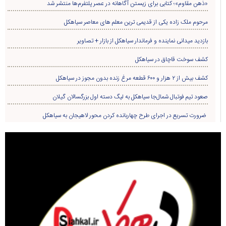
«ذهن مقاوم»؛ کتابی برای زیستن آگاهانه در عصر پلتفرم‌ها منتشر شد
مرحوم ملک زاده یکی از قدیمی ترین معلم های معاصر سیاهکل
بازدید میدانی نماینده و فرماندار سیاهکل از بازار + تصاویر
کشف سوخت قاچاق در سياهکل
کشف بیش از ۲ هزار و ۶۰۰ قطعه مرغ زنده بدون مجوز در سیاهکل
صعود تیم فوتبال شمال‌جا‌ سیاهکل به لیگ دسته اول بزرگسالان گیلان
ضرورت تسریع در اجرای طرح چهاربانده کردن محور لاهیجان به سیاهکل