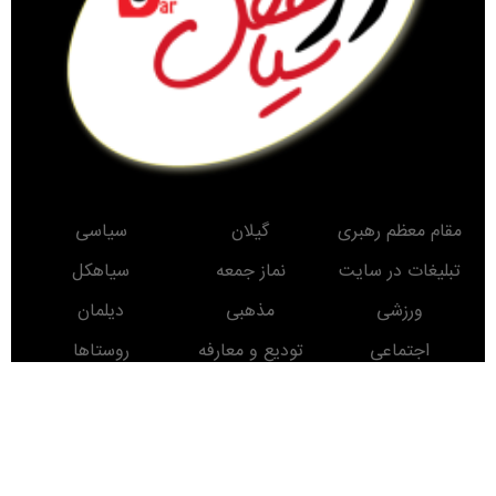
مقام معظم رهبری
گیلان
سیاسی
تبلیغات در سایت
نماز جمعه
سیاهکل
ورزشی
مذهبی
دیلمان
اجتماعی
تودیع و معارفه
روستاها
حوادث
معرفی کتاب
انتخابات
مناطق دیدنی