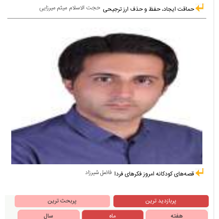
حجت الاسلام میثم میرزایی
حماقت ایجاد، حفظ و حذف ارز ترجیحی
فاضل شیرزاد
قصه‌های کودکانه امروز فکرهای فردا
پربازدید ترین
پربحث ترین
هفته
ماه
سال