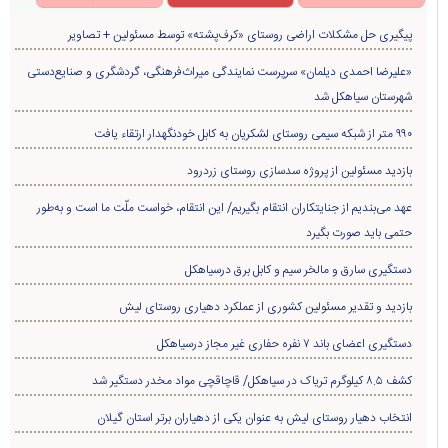
پیگیری حل مشکلات اراضی روستای «کرف‌پشته» توسط مسئولین + تصاویر
«علیرضا احمدی دیلمان» سرپرست نمایندگی میراث‌فرهنگی، گردشگری و صنایع‌دستی
شهرستان سیاهکل شد
۹۹۰ متر از شبکه سیمی روستای لشکریان به کابل خودنگهدار ارتقاء یافت
بازدید مسئولین از پروژه سدسازی روستای زردرود
عهد می‌بندیم از جنایتکاران انتقام بگیریم/ این انتقام، خواست ملّت ما است و به‌طور
حتمی باید صورت بگیرد
دستگیری سارق و مالخر سیم و کابل برق درسیاهکل
بازدید و تقدیر مسئولین کشوری از عملکرد دهیاری روستای لیش
دستگیری اعضای باند ۷ نفره حفاری غير مجاز درسیاهکل
کشف ۸.۵ کیلوگرم تریاک در سیاهکل/ قاچاقچی مواد مخدر دستگیر شد
انتخاب دهیار روستای لیش به عنوان یکی از دهیاران برتر استان گیلان