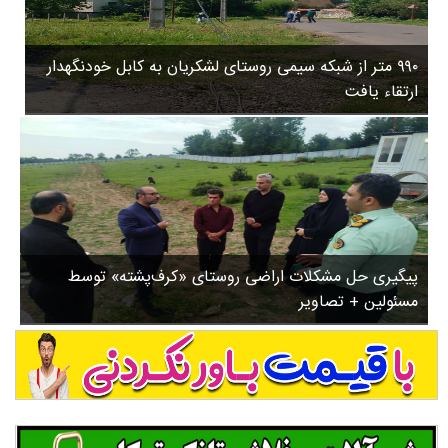
۳
روستاها
۵
ورزشی
۸
۹۹۰ متر از شبکه سیمی روستای لشکریان به کابل خودنگهدار
سیاسی
ب
ارتقاء یافت
ا
چندرسانه ای
ز
مسیر گردشگری دیلمان
ن
درباره ما
ش
س
ت
ش
پیگیری حل مشکلات اراضی روستای «کرف‌پشته» توسط
د
مسئولین + تصاویر
.