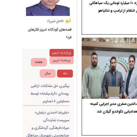
جایزه ۱۰ میلیارد تومانی یک سیاهکلی
 انتقام از ترامپ و نتانیاهو
فاضل شیرزاد
قصه‌های کودکانه امروز فکرهای
فردا
پربازدید ترین
پربحث ترین
هفته
ماه
سال
پیگیری حل مشکلات اراضی
روستای «کرف‌پشته» توسط
مسئولین + تصاویر
الدین صفری مدیر اجرایی کمیته
دادیابی تکواندو گیلان شد
«علیرضا احمدی دیلمان»
سرپرست نمایندگی
میراث‌فرهنگی، گردشگری و
صنایع‌دستی شهرستان سیاهکل