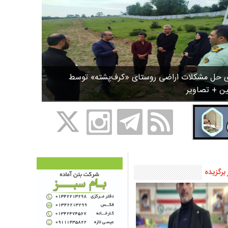
ی حل مشکلات اراضی روستای «کرف‌پشته» توسط
ین + تصاویر
 برگزیده