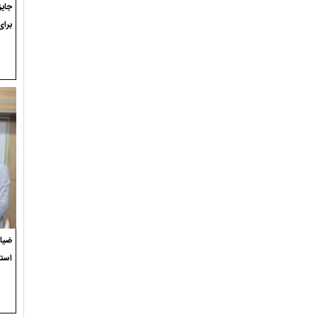
برای
ضیاء
استع