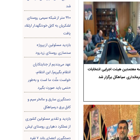
شد
۹۹۰ متر از شبکه سیمی روستای
لشکریان به کابل خودنگهدار ارتقاء
یافت
بازدید مسئولین از پروژه
سدسازی روستای زردرود
عهد می‌بندیم از جنایتکاران
 معتمدین هیئت اجرایی انتخابات
انتقام بگیریم/ این انتقام،
رمانداری سیاهکل برگزار شد
خواست ملّت ما است و به‌طور
حتمی باید صورت بگیرد
دستگیری سارق و مالخر سیم و
کابل برق درسیاهکل
بازدید و تقدیر مسئولین کشوری
از عملکرد دهیاری روستای لیش
دستگیری اعضای باند ۷ نفره