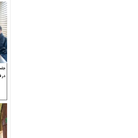
جلسه
در ف