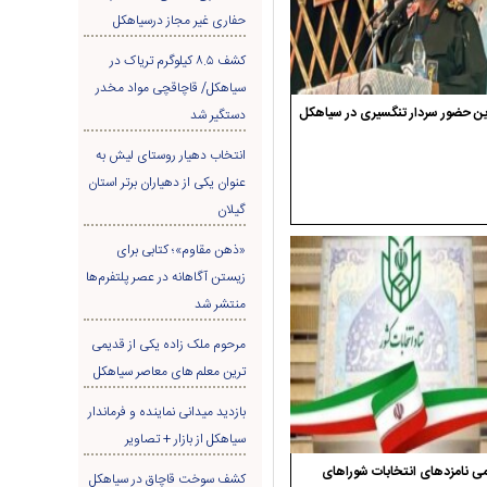
حفاری غير مجاز درسیاهکل
کشف ۸.۵ کیلوگرم تریاک در
سیاهکل/ قاچاقچی مواد مخدر
ن حضور سردار تنگسیری در سیاهکل
دستگیر شد
انتخاب دهیار روستای لیش به
عنوان یکی از دهیاران برتر استان
گیلان
«ذهن مقاوم»؛ کتابی برای
زیستن آگاهانه در عصر پلتفرم‌ها
منتشر شد
مرحوم ملک زاده یکی از قدیمی
ترین معلم های معاصر سیاهکل
بازدید میدانی نماینده و فرماندار
سیاهکل از بازار + تصاویر
ی نامزدهای انتخابات شوراهای
کشف سوخت قاچاق در سياهکل