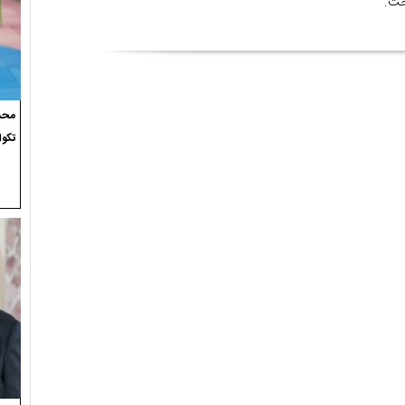
خت.
محسن
تکوا