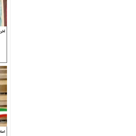
آخری
اسام