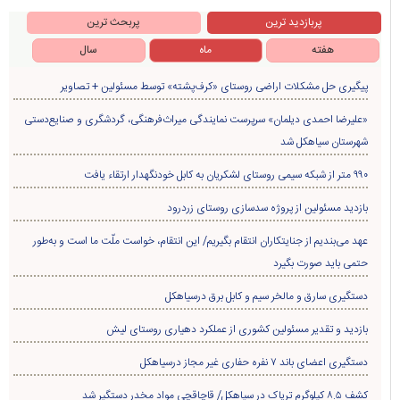
پربازدید ترین
پربحث ترین
هفته
ماه
سال
پیگیری حل مشکلات اراضی روستای «کرف‌پشته» توسط مسئولین + تصاویر
«علیرضا احمدی دیلمان» سرپرست نمایندگی میراث‌فرهنگی، گردشگری و صنایع‌دستی
شهرستان سیاهکل شد
۹۹۰ متر از شبکه سیمی روستای لشکریان به کابل خودنگهدار ارتقاء یافت
بازدید مسئولین از پروژه سدسازی روستای زردرود
عهد می‌بندیم از جنایتکاران انتقام بگیریم/ این انتقام، خواست ملّت ما است و به‌طور
حتمی باید صورت بگیرد
دستگیری سارق و مالخر سیم و کابل برق درسیاهکل
بازدید و تقدیر مسئولین کشوری از عملکرد دهیاری روستای لیش
دستگیری اعضای باند ۷ نفره حفاری غير مجاز درسیاهکل
کشف ۸.۵ کیلوگرم تریاک در سیاهکل/ قاچاقچی مواد مخدر دستگیر شد