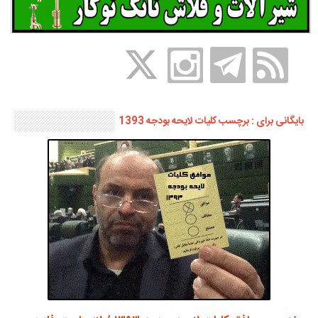
بایگانی برای : برچسب کليات لايحه بودجه 1393