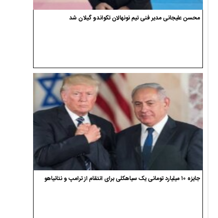
محسن علیجانی مدیر فنی تیم نونهالان تکواندو گیلان شد
جایزه ۱۰ میلیارد تومانی یک سیاهکلی برای انتقام از ترامپ و نتانیاهو