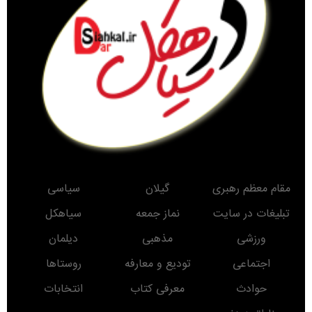
مقام معظم رهبری
گیلان
سیاسی
تبلیغات در سایت
نماز جمعه
سیاهکل
ورزشی
مذهبی
دیلمان
اجتماعی
تودیع و معارفه
روستاها
حوادث
معرفی کتاب
انتخابات