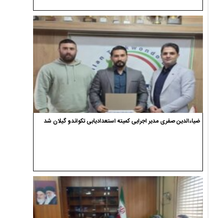
ضیاءالدین صفری مدیر اجرایی کمیته استعدادیابی تکواندو گیلان شد