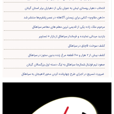
انتخاب دهیار روستای لیش به عنوان یکی از دهیاران برتر استان گیلان
«ذهن مقاوم»؛ کتابی برای زیستن آگاهانه در عصر پلتفرم‌ها منتشر شد
مرحوم ملک زاده یکی از قدیمی ترین معلم های معاصر سیاهکل
بازدید میدانی نماینده و فرماندار سیاهکل از بازار + تصاویر
کشف سوخت قاچاق در سياهکل
کشف بیش از ۲ هزار و ۶۰۰ قطعه مرغ زنده بدون مجوز در سیاهکل
صعود تیم فوتبال شمال‌جا‌ سیاهکل به لیگ دسته اول بزرگسالان گیلان
ضرورت تسریع در اجرای طرح چهاربانده کردن محور لاهیجان به سیاهکل