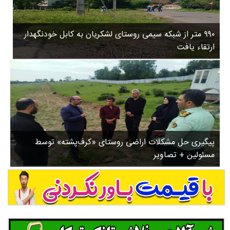
۳
روستاها
۵
ورزشی
۸
۹۹۰ متر از شبکه سیمی روستای لشکریان به کابل خودنگهدار
سیاسی
ب
ارتقاء یافت
ا
چندرسانه ای
ز
مسیر گردشگری دیلمان
ن
درباره ما
ش
س
ت
ش
پیگیری حل مشکلات اراضی روستای «کرف‌پشته» توسط
د
مسئولین + تصاویر
.