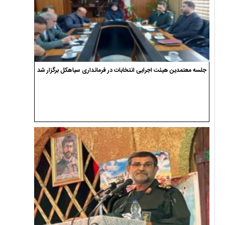
جلسه معتمدین هیئت اجرایی انتخابات در فرمانداری سیاهکل برگزار شد