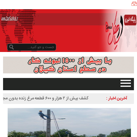
ی
ا
ه
ک
ل
ن
ی
ز
ب
و
د
و
د
صفحه اصلی
آخرین اخبار :
کشف بیش از ۲ هزار و ۶۰۰ قطعه مرغ زنده بدون مجوز در
ر
تبلیغات در سایت
سیاهکل
س
گیلان
ا
سیاهکل
ل
۱
دیلمان