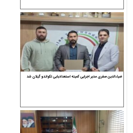
ضیاءالدین صفری مدیر اجرایی کمیته استعدادیابی تکواندو گیلان شد