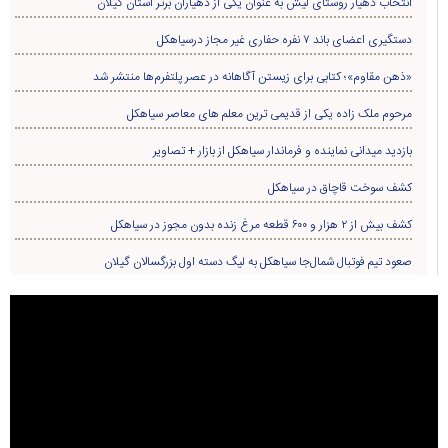
انتخاب دهیار روستای لیش به عنوان یکی از دهیاران برتر استان گیلان
دستگیری اعضای باند ۷ نفره حفاری غير مجاز درسیاهکل
«ذهن مقاوم»؛ کتابی برای زیستن آگاهانه در عصر پلتفرم‌ها منتشر شد
مرحوم ملک زاده یکی از قدیمی ترین معلم های معاصر سیاهکل
بازدید میدانی نماینده و فرماندار سیاهکل از بازار + تصاویر
کشف سوخت قاچاق در سياهکل
کشف بیش از ۲ هزار و ۶۰۰ قطعه مرغ زنده بدون مجوز در سیاهکل
صعود تیم فوتبال شمال‌جا‌ سیاهکل به لیگ دسته اول بزرگسالان گیلان