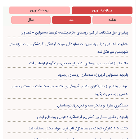
پربازدید ترین
پربحث ترین
هفته
ماه
سال
پیگیری حل مشکلات اراضی روستای «کرف‌پشته» توسط مسئولین + تصاویر
«علیرضا احمدی دیلمان» سرپرست نمایندگی میراث‌فرهنگی، گردشگری و صنایع‌دستی
شهرستان سیاهکل شد
۹۹۰ متر از شبکه سیمی روستای لشکریان به کابل خودنگهدار ارتقاء یافت
بازدید مسئولین از پروژه سدسازی روستای زردرود
عهد می‌بندیم از جنایتکاران انتقام بگیریم/ این انتقام، خواست ملّت ما است و به‌طور
حتمی باید صورت بگیرد
دستگیری سارق و مالخر سیم و کابل برق درسیاهکل
بازدید و تقدیر مسئولین کشوری از عملکرد دهیاری روستای لیش
کشف ۸.۵ کیلوگرم تریاک در سیاهکل/ قاچاقچی مواد مخدر دستگیر شد