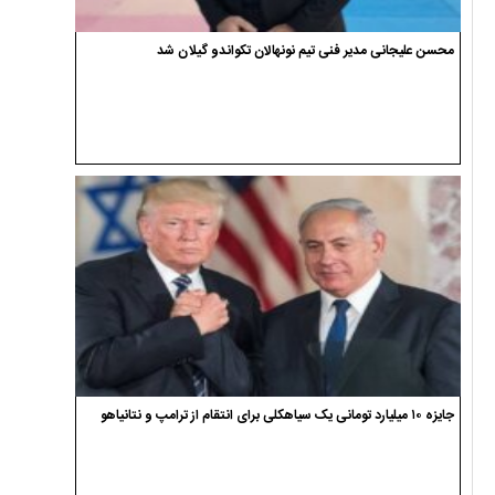
محسن علیجانی مدیر فنی تیم نونهالان تکواندو گیلان شد
جایزه ۱۰ میلیارد تومانی یک سیاهکلی برای انتقام از ترامپ و نتانیاهو