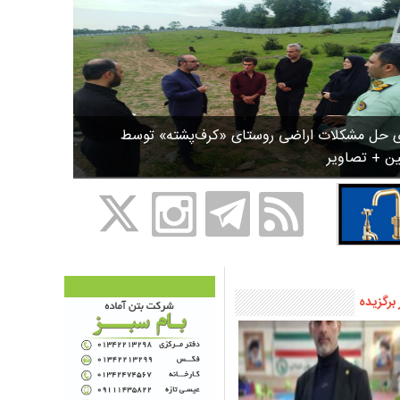
ی حل مشکلات اراضی روستای «کرف‌پشته» توسط
ین + تصاویر
 برگزیده