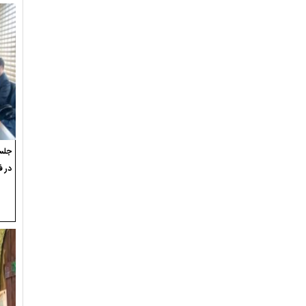
جلسه
در ف