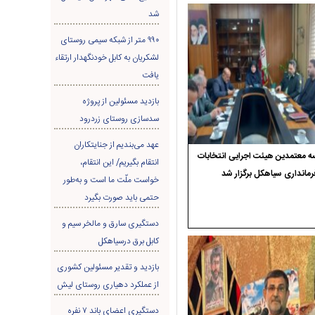
شد
۹۹۰ متر از شبکه سیمی روستای
لشکریان به کابل خودنگهدار ارتقاء
یافت
بازدید مسئولین از پروژه
سدسازی روستای زردرود
عهد می‌بندیم از جنایتکاران
 معتمدین هیئت اجرایی انتخابات
انتقام بگیریم/ این انتقام،
رمانداری سیاهکل برگزار شد
خواست ملّت ما است و به‌طور
حتمی باید صورت بگیرد
دستگیری سارق و مالخر سیم و
کابل برق درسیاهکل
بازدید و تقدیر مسئولین کشوری
از عملکرد دهیاری روستای لیش
دستگیری اعضای باند ۷ نفره