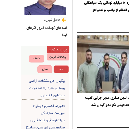
جایزه ۱۰ میلیارد تومانی یک سیاهکلی
 انتقام از ترامپ و نتانیاهو
فاضل شیرزاد
قصه‌های کودکانه امروز فکرهای
فردا
پربازدید ترین
پربحث ترین
هفته
ماه
سال
پیگیری حل مشکلات اراضی
روستای «کرف‌پشته» توسط
مسئولین + تصاویر
الدین صفری مدیر اجرایی کمیته
دادیابی تکواندو گیلان شد
«علیرضا احمدی دیلمان»
سرپرست نمایندگی
میراث‌فرهنگی، گردشگری و
صنایع‌دستی شهرستان سیاهکل