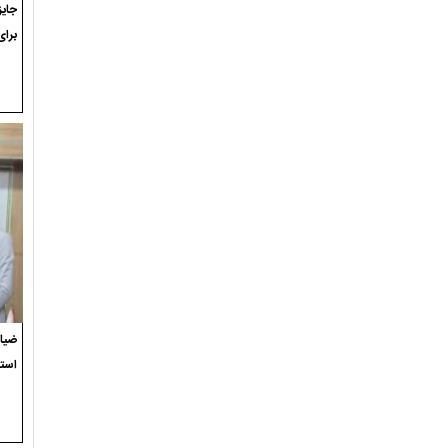
برای
ضیاء
استع