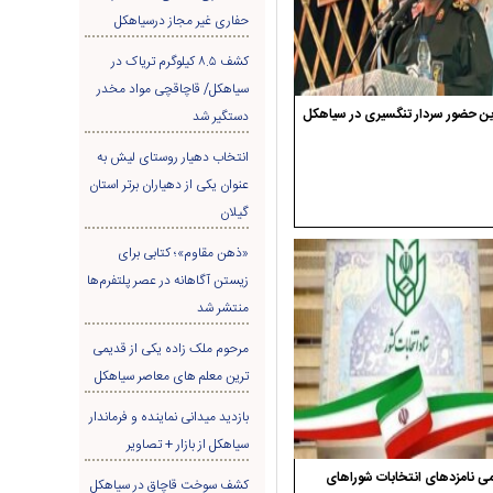
حفاری غير مجاز درسیاهکل
کشف ۸.۵ کیلوگرم تریاک در
سیاهکل/ قاچاقچی مواد مخدر
ن حضور سردار تنگسیری در سیاهکل
دستگیر شد
انتخاب دهیار روستای لیش به
عنوان یکی از دهیاران برتر استان
گیلان
«ذهن مقاوم»؛ کتابی برای
زیستن آگاهانه در عصر پلتفرم‌ها
منتشر شد
مرحوم ملک زاده یکی از قدیمی
ترین معلم های معاصر سیاهکل
بازدید میدانی نماینده و فرماندار
سیاهکل از بازار + تصاویر
ی نامزدهای انتخابات شوراهای
کشف سوخت قاچاق در سياهکل