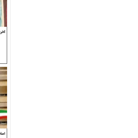
آخری
اسام