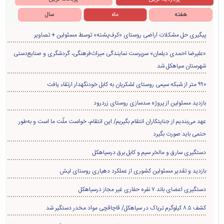
هفته
ماه
سال
پیگیری حل مشکلات اراضی روستای «کرف‌پشته» توسط مسئولین + تصاویر
«علیرضا احمدی دیلمان» سرپرست نمایندگی میراث‌فرهنگی، گردشگری و صنایع‌دستی
شهرستان سیاهکل شد
۹۹۰ متر از شبکه سیمی روستای لشکریان به کابل خودنگهدار ارتقاء یافت
بازدید مسئولین از پروژه سدسازی روستای زردرود
عهد می‌بندیم از جنایتکاران انتقام بگیریم/ این انتقام، خواست ملّت ما است و به‌طور
حتمی باید صورت بگیرد
دستگیری سارق و مالخر سیم و کابل برق درسیاهکل
بازدید و تقدیر مسئولین کشوری از عملکرد دهیاری روستای لیش
دستگیری اعضای باند ۷ نفره حفاری غير مجاز درسیاهکل
کشف ۸.۵ کیلوگرم تریاک در سیاهکل/ قاچاقچی مواد مخدر دستگیر شد