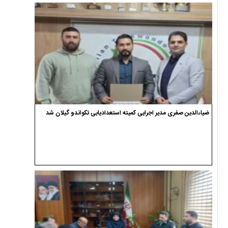
ضیاءالدین صفری مدیر اجرایی کمیته استعدادیابی تکواندو گیلان شد