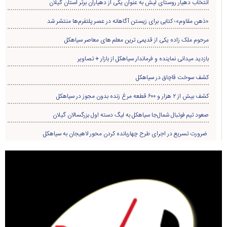
انتخاب دهیار روستای لیش به عنوان یکی از دهیاران برتر استان گیلان
«ذهن مقاوم»؛ کتابی برای زیستن آگاهانه در عصر پلتفرم‌ها منتشر شد
مرحوم ملک زاده یکی از قدیمی ترین معلم های معاصر سیاهکل
بازدید میدانی نماینده و فرماندار سیاهکل از بازار + تصاویر
کشف سوخت قاچاق در سياهکل
کشف بیش از ۲ هزار و ۶۰۰ قطعه مرغ زنده بدون مجوز در سیاهکل
صعود تیم فوتبال شمال‌جا‌ سیاهکل به لیگ دسته اول بزرگسالان گیلان
ضرورت تسریع در اجرای طرح چهاربانده کردن محور لاهیجان به سیاهکل