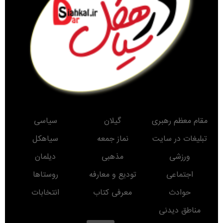
مقام معظم رهبری
گیلان
سیاسی
تبلیغات در سایت
نماز جمعه
سیاهکل
ورزشی
مذهبی
دیلمان
اجتماعی
تودیع و معارفه
روستاها
حوادث
معرفی کتاب
انتخابات
مناطق دیدنی