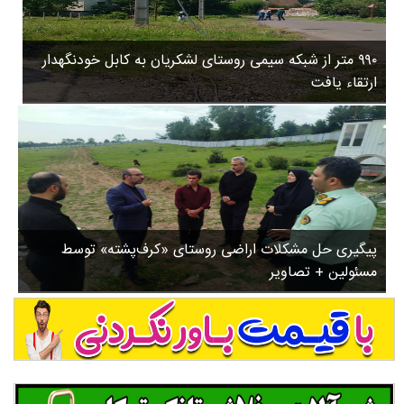
۳
روستاها
۵
ورزشی
۸
۹۹۰ متر از شبکه سیمی روستای لشکریان به کابل خودنگهدار
سیاسی
ب
ارتقاء یافت
ا
چندرسانه ای
ز
مسیر گردشگری دیلمان
ن
درباره ما
ش
س
ت
ش
پیگیری حل مشکلات اراضی روستای «کرف‌پشته» توسط
د
مسئولین + تصاویر
.