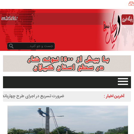
ی
ا
ه
ک
ل
ن
ی
ز
ب
و
د
و
د
صفحه اصلی
آخرین اخبار :
ضرورت تسریع در اجرای طرح چهاربانده کردن 
ر
تبلیغات در سایت
لاهیجان به سیاهکل
س
گیلان
ا
سیاهکل
ل
۱
دیلمان