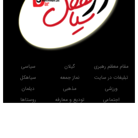
مقام معظم رهبری
گیلان
سیاسی
تبلیغات در سایت
نماز جمعه
سیاهکل
ورزشی
مذهبی
دیلمان
اجتماعی
تودیع و معارفه
روستاها
حوادث
معرفی کتاب
انتخابات
مناطق دیدنی