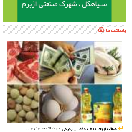
یادداشت ها
حجت الاسلام میثم میرزایی
حماقت ایجاد، حفظ و حذف ارز ترجیحی