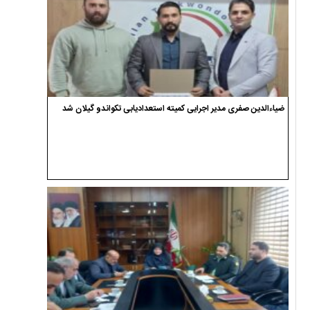
ضیاءالدین صفری مدیر اجرایی کمیته استعدادیابی تکواندو گیلان شد