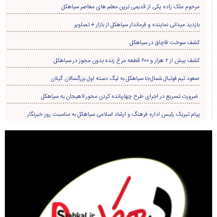
مرحوم ملک زاده یکی از قدیمی ترین معلم های معاصر سیاهکل
بازدید میدانی نماینده و فرماندار سیاهکل از بازار + تصاویر
کشف سوخت قاچاق در سياهکل
کشف بیش از ۲ هزار و ۶۰۰ قطعه مرغ زنده بدون مجوز در سیاهکل
صعود تیم فوتبال شمال‌جا‌ سیاهکل به لیگ دسته اول بزرگسالان گیلان
ضرورت تسریع در اجرای طرح چهاربانده کردن محور لاهیجان به سیاهکل
پیام تبریک رئیس اداره فرهنگ و ارشاد اسلامی سیاهکل به مناسبت روز خبرنگار