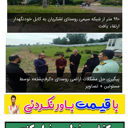
۳
روستاها
۵
ورزشی
۸
۹۹۰ متر از شبکه سیمی روستای لشکریان به کابل خودنگهدار
سیاسی
ب
ارتقاء یافت
ا
چندرسانه ای
ز
مسیر گردشگری دیلمان
ن
درباره ما
ش
س
ت
ش
پیگیری حل مشکلات اراضی روستای «کرف‌پشته» توسط
د
مسئولین + تصاویر
.