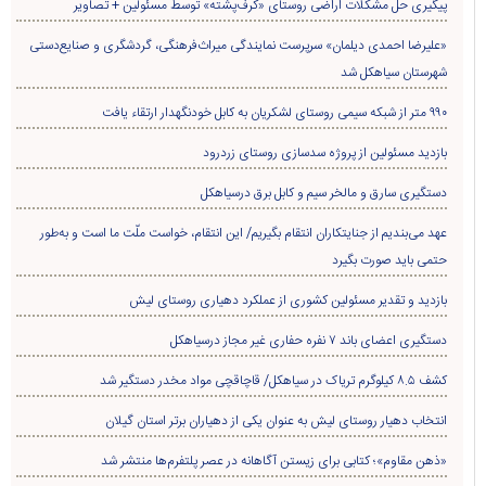
پیگیری حل مشکلات اراضی روستای «کرف‌پشته» توسط مسئولین + تصاویر
«علیرضا احمدی دیلمان» سرپرست نمایندگی میراث‌فرهنگی، گردشگری و صنایع‌دستی
شهرستان سیاهکل شد
۹۹۰ متر از شبکه سیمی روستای لشکریان به کابل خودنگهدار ارتقاء یافت
بازدید مسئولین از پروژه سدسازی روستای زردرود
دستگیری سارق و مالخر سیم و کابل برق درسیاهکل
عهد می‌بندیم از جنایتکاران انتقام بگیریم/ این انتقام، خواست ملّت ما است و به‌طور
حتمی باید صورت بگیرد
بازدید و تقدیر مسئولین کشوری از عملکرد دهیاری روستای لیش
دستگیری اعضای باند ۷ نفره حفاری غير مجاز درسیاهکل
کشف ۸.۵ کیلوگرم تریاک در سیاهکل/ قاچاقچی مواد مخدر دستگیر شد
انتخاب دهیار روستای لیش به عنوان یکی از دهیاران برتر استان گیلان
«ذهن مقاوم»؛ کتابی برای زیستن آگاهانه در عصر پلتفرم‌ها منتشر شد