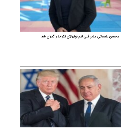
محسن علیجانی مدیر فنی تیم نونهالان تکواندو گیلان شد