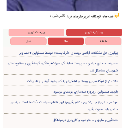
فاضل شیرزاد
قصه‌های کودکانه امروز فکرهای فردا
پربازدید ترین
پربحث ترین
هفته
ماه
سال
پیگیری حل مشکلات اراضی روستای «کرف‌پشته» توسط مسئولین + تصاویر
«علیرضا احمدی دیلمان» سرپرست نمایندگی میراث‌فرهنگی، گردشگری و صنایع‌دستی
شهرستان سیاهکل شد
۹۹۰ متر از شبکه سیمی روستای لشکریان به کابل خودنگهدار ارتقاء یافت
بازدید مسئولین از پروژه سدسازی روستای زردرود
عهد می‌بندیم از جنایتکاران انتقام بگیریم/ این انتقام، خواست ملّت ما است و به‌طور
حتمی باید صورت بگیرد
دستگیری سارق و مالخر سیم و کابل برق درسیاهکل