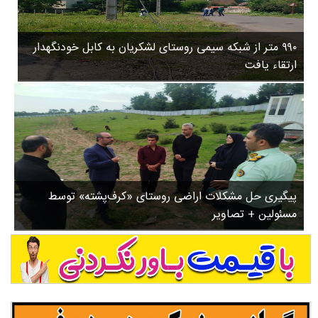
۳
روستاها
۵
ورزشی
۸
۹۹۰ متر از شبکه سیمی روستای لشکریان به کابل خودنگهدار
سیاسی
ب
ارتقاء یافت
ا
چندرسانه ای
ز
مسیر گردشگری دیلمان
ن
درباره ما
ش
س
ت
ش
پیگیری حل مشکلات اراضی روستای «کرف‌پشته» توسط
د
مسئولین + تصاویر
.