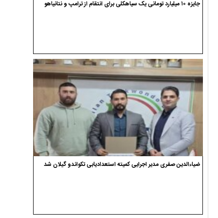
جایزه ۱۰ میلیارد تومانی یک سیاهکلی برای انتقام از ترامپ و نتانیاهو
ضیاءالدین صفری مدیر اجرایی کمیته استعدادیابی تکواندو گیلان شد