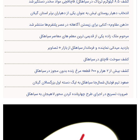
کشف ۸.۵ کیلوگرم تریاک در سیاهکل/ قاچاقچی مواد مخدر دستگیر شد
انتخاب دهیار روستای لیش به عنوان یکی از دهیاران برتر استان گیلان
«ذهن مقاوم»؛ کتابی برای زیستن آگاهانه در عصر پلتفرم‌ها منتشر شد
مرحوم ملک زاده یکی از قدیمی ترین معلم های معاصر سیاهکل
بازدید میدانی نماینده و فرماندار سیاهکل از بازار + تصاویر
کشف سوخت قاچاق در سياهکل
کشف بیش از ۲ هزار و ۶۰۰ قطعه مرغ زنده بدون مجوز در سیاهکل
صعود تیم فوتبال شمال‌جا‌ سیاهکل به لیگ دسته اول بزرگسالان گیلان
ضرورت تسریع در اجرای طرح چهاربانده کردن محور لاهیجان به سیاهکل