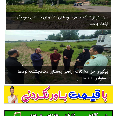
۳
روستاها
۵
ورزشی
۸
۹۹۰ متر از شبکه سیمی روستای لشکریان به کابل خودنگهدار
سیاسی
ب
ارتقاء یافت
ا
چندرسانه ای
ز
مسیر گردشگری دیلمان
ن
درباره ما
ش
س
ت
ش
پیگیری حل مشکلات اراضی روستای «کرف‌پشته» توسط
د
مسئولین + تصاویر
.