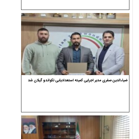
ضیاءالدین صفری مدیر اجرایی کمیته استعدادیابی تکواندو گیلان شد