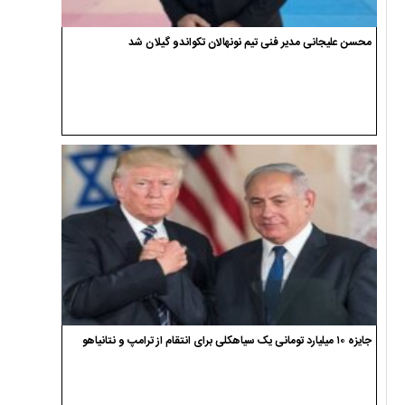
محسن علیجانی مدیر فنی تیم نونهالان تکواندو گیلان شد
جایزه ۱۰ میلیارد تومانی یک سیاهکلی برای انتقام از ترامپ و نتانیاهو