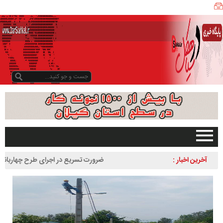
ی
ا
ه
ک
ل
ن
ی
ز
ب
و
د
و
د
صفحه اصلی
آخرین اخبار :
ضرورت تسریع در اجرای طرح چهاربانده کردن
ر
تبلیغات در سایت
لاهیجان به سیاهکل
س
گیلان
ا
سیاهکل
ل
۱
دیلمان