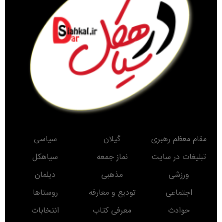
مقام معظم رهبری
گیلان
سیاسی
تبلیغات در سایت
نماز جمعه
سیاهکل
ورزشی
مذهبی
دیلمان
اجتماعی
تودیع و معارفه
روستاها
حوادث
معرفی کتاب
انتخابات