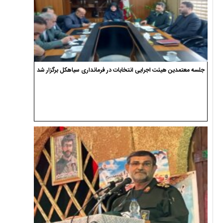
جلسه معتمدین هیئت اجرایی انتخابات در فرمانداری سیاهکل برگزار شد