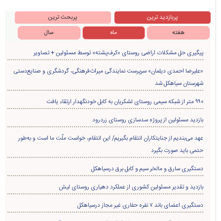
پربازدید ترین
پربحث ترین
هفته
ماه
سال
پیگیری حل مشکلات اراضی روستای «کرف‌پشته» توسط مسئولین + تصاویر
«علیرضا احمدی دیلمان» سرپرست نمایندگی میراث‌فرهنگی، گردشگری و صنایع‌دستی
شهرستان سیاهکل شد
۹۹۰ متر از شبکه سیمی روستای لشکریان به کابل خودنگهدار ارتقاء یافت
بازدید مسئولین از پروژه سدسازی روستای زردرود
عهد می‌بندیم از جنایتکاران انتقام بگیریم/ این انتقام، خواست ملّت ما است و به‌طور
حتمی باید صورت بگیرد
دستگیری سارق و مالخر سیم و کابل برق درسیاهکل
بازدید و تقدیر مسئولین کشوری از عملکرد دهیاری روستای لیش
دستگیری اعضای باند ۷ نفره حفاری غير مجاز درسیاهکل