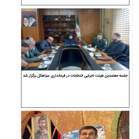
جلسه معتمدین هیئت اجرایی انتخابات در فرمانداری سیاهکل برگزار شد