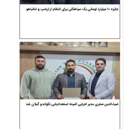
جایزه ۱۰ میلیارد تومانی یک سیاهکلی برای انتقام از ترامپ و نتانیاهو
ضیاءالدین صفری مدیر اجرایی کمیته استعدادیابی تکواندو گیلان شد