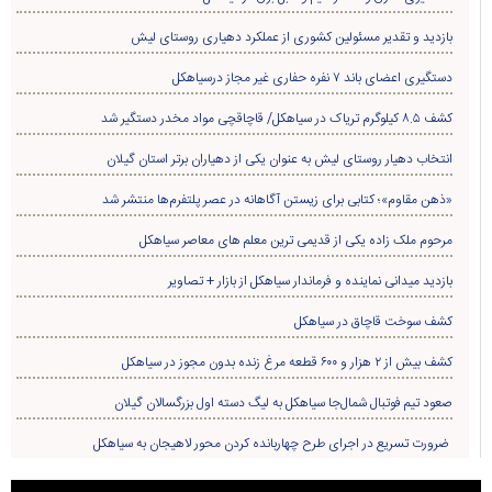
بازدید و تقدیر مسئولین کشوری از عملکرد دهیاری روستای لیش
دستگیری اعضای باند ۷ نفره حفاری غير مجاز درسیاهکل
کشف ۸.۵ کیلوگرم تریاک در سیاهکل/ قاچاقچی مواد مخدر دستگیر شد
انتخاب دهیار روستای لیش به عنوان یکی از دهیاران برتر استان گیلان
«ذهن مقاوم»؛ کتابی برای زیستن آگاهانه در عصر پلتفرم‌ها منتشر شد
مرحوم ملک زاده یکی از قدیمی ترین معلم های معاصر سیاهکل
بازدید میدانی نماینده و فرماندار سیاهکل از بازار + تصاویر
کشف سوخت قاچاق در سياهکل
کشف بیش از ۲ هزار و ۶۰۰ قطعه مرغ زنده بدون مجوز در سیاهکل
صعود تیم فوتبال شمال‌جا‌ سیاهکل به لیگ دسته اول بزرگسالان گیلان
ضرورت تسریع در اجرای طرح چهاربانده کردن محور لاهیجان به سیاهکل