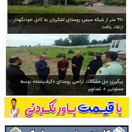
۳
روستاها
۵
ورزشی
۸
۹۹۰ متر از شبکه سیمی روستای لشکریان به کابل خودنگهدار
سیاسی
ب
ارتقاء یافت
ا
چندرسانه ای
ز
مسیر گردشگری دیلمان
ن
درباره ما
ش
س
ت
ش
پیگیری حل مشکلات اراضی روستای «کرف‌پشته» توسط
د
مسئولین + تصاویر
.