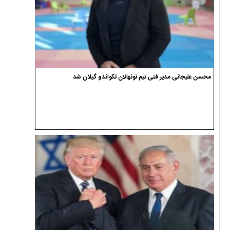
محسن علیجانی مدیر فنی تیم نونهالان تکواندو گیلان شد