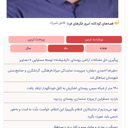
فاضل شیرزاد
قصه‌های کودکانه امروز فکرهای فردا
پربازدید ترین
پربحث ترین
هفته
ماه
سال
پیگیری حل مشکلات اراضی روستای «کرف‌پشته» توسط مسئولین + تصاویر
«علیرضا احمدی دیلمان» سرپرست نمایندگی میراث‌فرهنگی، گردشگری و صنایع‌دستی
شهرستان سیاهکل شد
۹۹۰ متر از شبکه سیمی روستای لشکریان به کابل خودنگهدار ارتقاء یافت
بازدید مسئولین از پروژه سدسازی روستای زردرود
عهد می‌بندیم از جنایتکاران انتقام بگیریم/ این انتقام، خواست ملّت ما است و به‌طور
حتمی باید صورت بگیرد
دستگیری سارق و مالخر سیم و کابل برق درسیاهکل