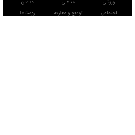
ورزشی
مذهبی
دیلمان
اجتماعی
تودیع و معارفه
روستاها
حوادث
معرفی کتاب
انتخابات
مناطق دیدنی
روز
ماه
سال
Developed
By
کلیه حقوق برای پایگاه خبری درسیاهکل محفوظ است. استفاده از مطالب این پایگاه خبری با