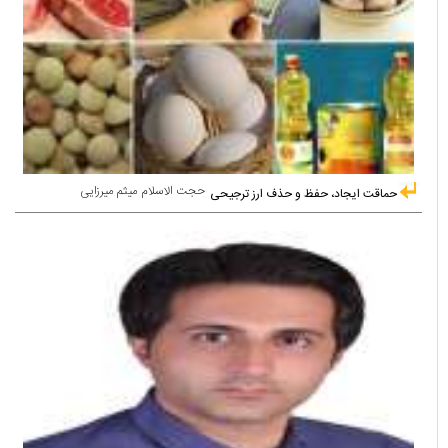
حجت الاسلام میثم میرزایی
حماقت ایجاد، حفظ و حذف ارز ترجیحی