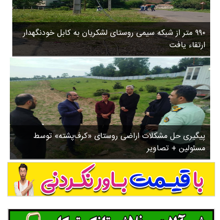
۳
روستاها
۵
ورزشی
۸
۹۹۰ متر از شبکه سیمی روستای لشکریان به کابل خودنگهدار
سیاسی
ب
ارتقاء یافت
ا
چندرسانه ای
ز
مسیر گردشگری دیلمان
ن
درباره ما
ش
س
ت
ش
پیگیری حل مشکلات اراضی روستای «کرف‌پشته» توسط
د
مسئولین + تصاویر
.