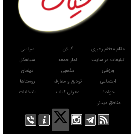
مقام معظم رهبری
گیلان
سیاسی
تبلیغات در سایت
نماز جمعه
سیاهکل
ورزشی
مذهبی
دیلمان
اجتماعی
تودیع و معارفه
روستاها
حوادث
معرفی کتاب
انتخابات
مناطق دیدنی