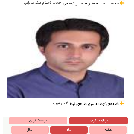
حجت الاسلام میثم میرزایی
حماقت ایجاد، حفظ و حذف ارز ترجیحی
فاضل شیرزاد
قصه‌های کودکانه امروز فکرهای فردا
پربازدید ترین
پربحث ترین
هفته
ماه
سال