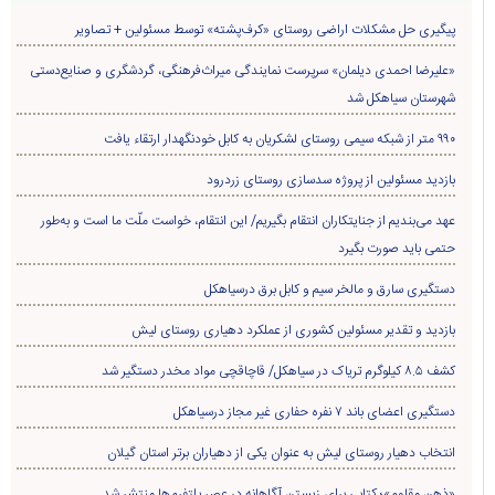
پیگیری حل مشکلات اراضی روستای «کرف‌پشته» توسط مسئولین + تصاویر
«علیرضا احمدی دیلمان» سرپرست نمایندگی میراث‌فرهنگی، گردشگری و صنایع‌دستی
شهرستان سیاهکل شد
۹۹۰ متر از شبکه سیمی روستای لشکریان به کابل خودنگهدار ارتقاء یافت
بازدید مسئولین از پروژه سدسازی روستای زردرود
عهد می‌بندیم از جنایتکاران انتقام بگیریم/ این انتقام، خواست ملّت ما است و به‌طور
حتمی باید صورت بگیرد
دستگیری سارق و مالخر سیم و کابل برق درسیاهکل
بازدید و تقدیر مسئولین کشوری از عملکرد دهیاری روستای لیش
کشف ۸.۵ کیلوگرم تریاک در سیاهکل/ قاچاقچی مواد مخدر دستگیر شد
دستگیری اعضای باند ۷ نفره حفاری غير مجاز درسیاهکل
انتخاب دهیار روستای لیش به عنوان یکی از دهیاران برتر استان گیلان
«ذهن مقاوم»؛ کتابی برای زیستن آگاهانه در عصر پلتفرم‌ها منتشر شد