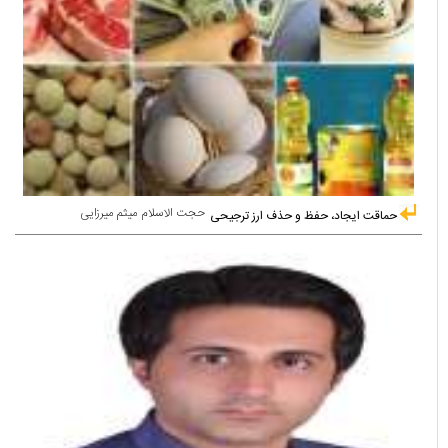
حجت الاسلام میثم میرزایی
حماقت ایجاد، حفظ و حذف ارز ترجیحی