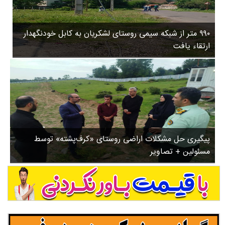
۳
روستاها
۵
ورزشی
۸
۹۹۰ متر از شبکه سیمی روستای لشکریان به کابل خودنگهدار
سیاسی
ب
ارتقاء یافت
ا
چندرسانه ای
ز
مسیر گردشگری دیلمان
ن
درباره ما
ش
س
ت
ش
پیگیری حل مشکلات اراضی روستای «کرف‌پشته» توسط
د
مسئولین + تصاویر
.