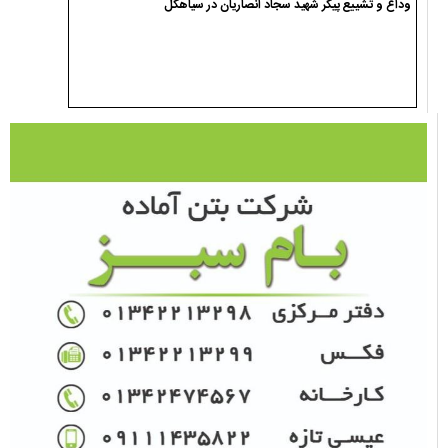
وداع و تشییع پیکر شهید سجاد انصاریان در سیاهکل