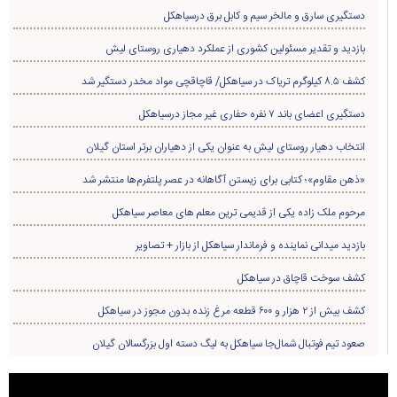
دستگیری سارق و مالخر سیم و کابل برق درسیاهکل
بازدید و تقدیر مسئولین کشوری از عملکرد دهیاری روستای لیش
کشف ۸.۵ کیلوگرم تریاک در سیاهکل/ قاچاقچی مواد مخدر دستگیر شد
دستگیری اعضای باند ۷ نفره حفاری غير مجاز درسیاهکل
انتخاب دهیار روستای لیش به عنوان یکی از دهیاران برتر استان گیلان
«ذهن مقاوم»؛ کتابی برای زیستن آگاهانه در عصر پلتفرم‌ها منتشر شد
مرحوم ملک زاده یکی از قدیمی ترین معلم های معاصر سیاهکل
بازدید میدانی نماینده و فرماندار سیاهکل از بازار + تصاویر
کشف سوخت قاچاق در سياهکل
کشف بیش از ۲ هزار و ۶۰۰ قطعه مرغ زنده بدون مجوز در سیاهکل
صعود تیم فوتبال شمال‌جا‌ سیاهکل به لیگ دسته اول بزرگسالان گیلان