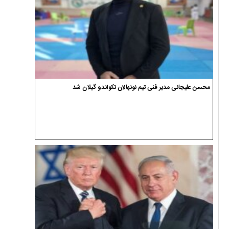
محسن علیجانی مدیر فنی تیم نونهالان تکواندو گیلان شد