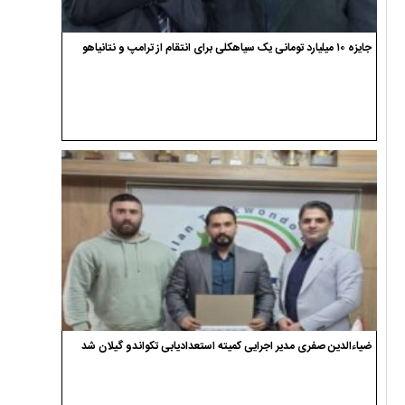
جایزه ۱۰ میلیارد تومانی یک سیاهکلی برای انتقام از ترامپ و نتانیاهو
ضیاءالدین صفری مدیر اجرایی کمیته استعدادیابی تکواندو گیلان شد