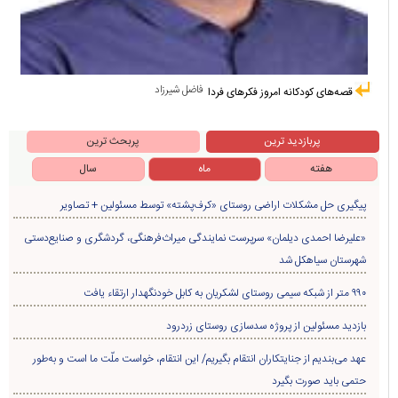
فاضل شیرزاد
قصه‌های کودکانه امروز فکرهای فردا
پربازدید ترین
پربحث ترین
هفته
ماه
سال
پیگیری حل مشکلات اراضی روستای «کرف‌پشته» توسط مسئولین + تصاویر
«علیرضا احمدی دیلمان» سرپرست نمایندگی میراث‌فرهنگی، گردشگری و صنایع‌دستی
شهرستان سیاهکل شد
۹۹۰ متر از شبکه سیمی روستای لشکریان به کابل خودنگهدار ارتقاء یافت
بازدید مسئولین از پروژه سدسازی روستای زردرود
عهد می‌بندیم از جنایتکاران انتقام بگیریم/ این انتقام، خواست ملّت ما است و به‌طور
حتمی باید صورت بگیرد