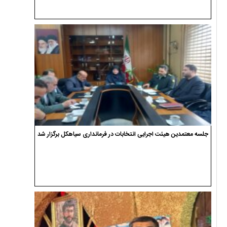
جلسه معتمدین هیئت اجرایی انتخابات در فرمانداری سیاهکل برگزار شد