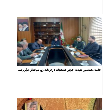
جلسه معتمدین هیئت اجرایی انتخابات در فرمانداری سیاهکل برگزار شد