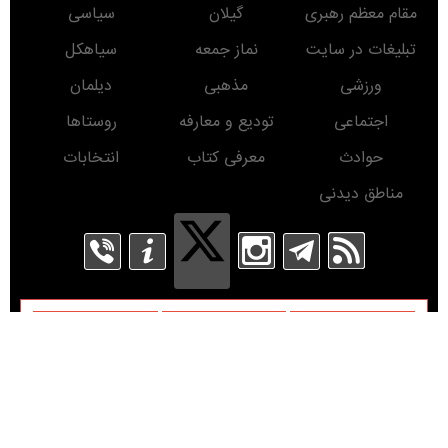
مقام معظم رهبری
گیلان
سیاسی
تبلیغات در سایت
نماز جمعه
سیاهکل
ورزشی
مذهبی
دیلمان
اجتماعی
تودیع و معارفه
روستاها
حوادث
معرفی کتاب
انتخابات
مناطق دیدنی
روز
ماه
سال
Developed