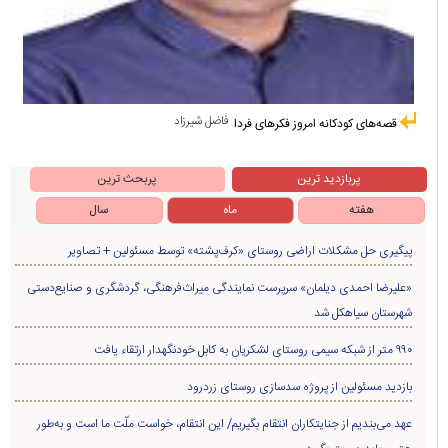
فاضل شیرزاد
قصه‌های کودکانه امروز فکرهای فردا
پربازدید ترین
پربحث ترین
هفته
ماه
سال
پیگیری حل مشکلات اراضی روستای «کرف‌پشته» توسط مسئولین + تصاویر
«علیرضا احمدی دیلمان» سرپرست نمایندگی میراث‌فرهنگی، گردشگری و صنایع‌دستی
شهرستان سیاهکل شد
۹۹۰ متر از شبکه سیمی روستای لشکریان به کابل خودنگهدار ارتقاء یافت
بازدید مسئولین از پروژه سدسازی روستای زردرود
عهد می‌بندیم از جنایتکاران انتقام بگیریم/ این انتقام، خواست ملّت ما است و به‌طور