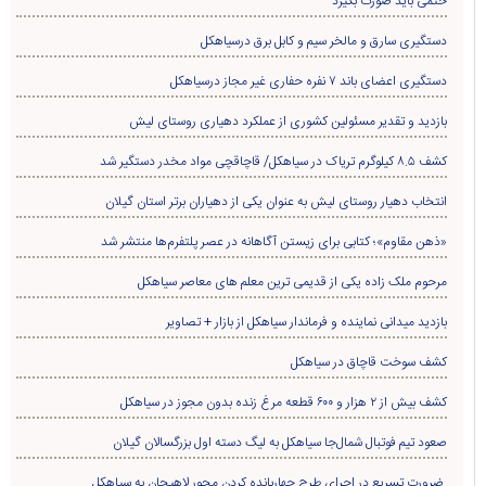
حتمی باید صورت بگیرد
دستگیری سارق و مالخر سیم و کابل برق درسیاهکل
دستگیری اعضای باند ۷ نفره حفاری غير مجاز درسیاهکل
بازدید و تقدیر مسئولین کشوری از عملکرد دهیاری روستای لیش
کشف ۸.۵ کیلوگرم تریاک در سیاهکل/ قاچاقچی مواد مخدر دستگیر شد
انتخاب دهیار روستای لیش به عنوان یکی از دهیاران برتر استان گیلان
«ذهن مقاوم»؛ کتابی برای زیستن آگاهانه در عصر پلتفرم‌ها منتشر شد
مرحوم ملک زاده یکی از قدیمی ترین معلم های معاصر سیاهکل
بازدید میدانی نماینده و فرماندار سیاهکل از بازار + تصاویر
کشف سوخت قاچاق در سياهکل
کشف بیش از ۲ هزار و ۶۰۰ قطعه مرغ زنده بدون مجوز در سیاهکل
صعود تیم فوتبال شمال‌جا‌ سیاهکل به لیگ دسته اول بزرگسالان گیلان
ضرورت تسریع در اجرای طرح چهاربانده کردن محور لاهیجان به سیاهکل