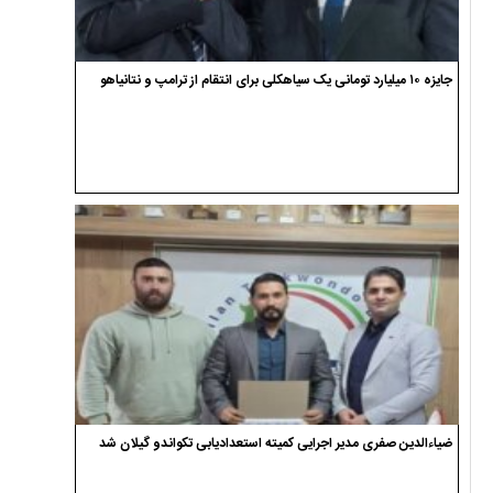
جایزه ۱۰ میلیارد تومانی یک سیاهکلی برای انتقام از ترامپ و نتانیاهو
ضیاءالدین صفری مدیر اجرایی کمیته استعدادیابی تکواندو گیلان شد