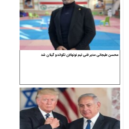
محسن علیجانی مدیر فنی تیم نونهالان تکواندو گیلان شد