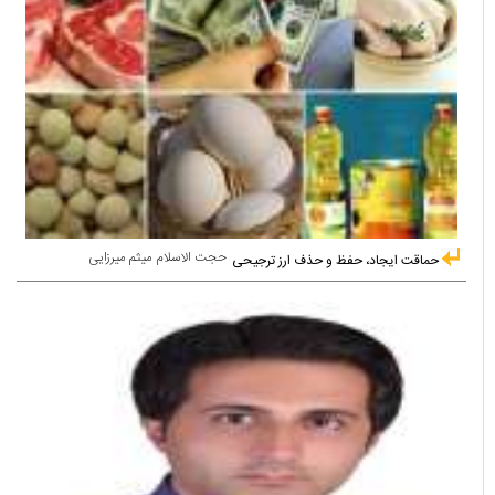
حجت الاسلام میثم میرزایی
حماقت ایجاد، حفظ و حذف ارز ترجیحی