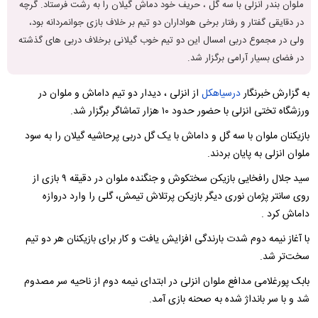
ملوان بندر انزلی با سه گل ، حریف خود دماش گیلان را به رشت فرستاد. گرچه
در دقایقی گفتار و رفتار برخی هواداران دو تیم بر خلاف بازی جوانمردانه بود،
ولی در مجموع دربی امسال این دو تیم خوب گیلانی برخلاف دربی های گذشته
در فضای بسیار آرامی برگزار شد.
به گزارش خبرنگار
درسیاهکل
از انزلی ، دیدار دو تیم داماش و ملوان در
ورزشگاه تختی انزلی با حضور حدود ۱۰ هزار تماشاگر برگزار شد.
بازیکنان ملوان با سه گل و داماش با یک گل دربی پرحاشیه گیلان را به سود
ملوان انزلی به پایان بردند.
سید جلال رافخایی بازیكن سختكوش و جنگنده ملوان در دقیقه ۹ بازی از
روی سانتر پژمان نوری دیگر بازیكن پرتلاش تیمش، گلی را وارد دروازه
داماش كرد .
با آغاز نیمه دوم شدت بارندگی افزایش یافت و کار برای بازیکنان هر دو تیم
سخت‌تر شد.
بابک پورغلامی مدافع ملوان انزلی در ابتدای نیمه دوم از ناحیه سر مصدوم
شد و با سر بانداژ شده به صحنه بازی آمد.