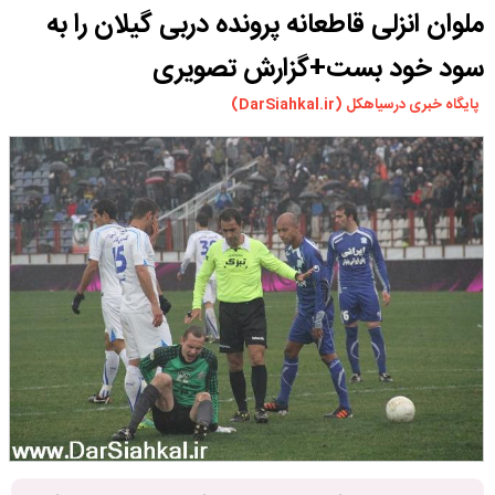
ملوان انزلی قاطعانه پرونده دربی گیلان را به
ورزشی
سیاسی
سود خود بست+گزارش تصویری
چندرسانه ای
پایگاه خبری درسیاهکل (DarSiahkal.ir)
مسیر گردشگری دیلمان
درباره ما