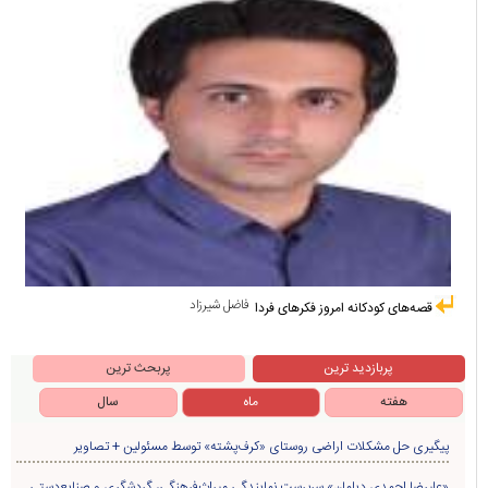
فاضل شیرزاد
قصه‌های کودکانه امروز فکرهای فردا
پربازدید ترین
پربحث ترین
هفته
ماه
سال
پیگیری حل مشکلات اراضی روستای «کرف‌پشته» توسط مسئولین + تصاویر
«علیرضا احمدی دیلمان» سرپرست نمایندگی میراث‌فرهنگی، گردشگری و صنایع‌دستی