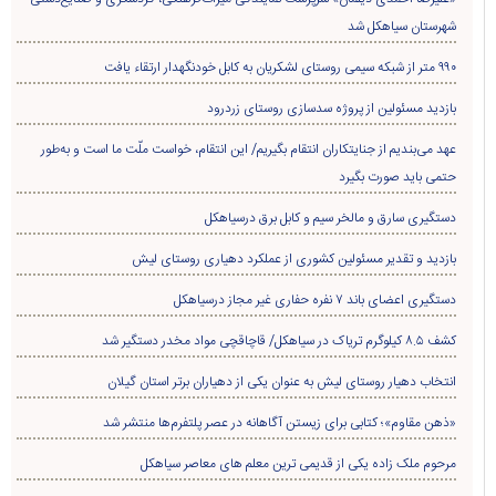
شهرستان سیاهکل شد
۹۹۰ متر از شبکه سیمی روستای لشکریان به کابل خودنگهدار ارتقاء یافت
بازدید مسئولین از پروژه سدسازی روستای زردرود
عهد می‌بندیم از جنایتکاران انتقام بگیریم/ این انتقام، خواست ملّت ما است و به‌طور
حتمی باید صورت بگیرد
دستگیری سارق و مالخر سیم و کابل برق درسیاهکل
بازدید و تقدیر مسئولین کشوری از عملکرد دهیاری روستای لیش
دستگیری اعضای باند ۷ نفره حفاری غير مجاز درسیاهکل
کشف ۸.۵ کیلوگرم تریاک در سیاهکل/ قاچاقچی مواد مخدر دستگیر شد
انتخاب دهیار روستای لیش به عنوان یکی از دهیاران برتر استان گیلان
«ذهن مقاوم»؛ کتابی برای زیستن آگاهانه در عصر پلتفرم‌ها منتشر شد
مرحوم ملک زاده یکی از قدیمی ترین معلم های معاصر سیاهکل