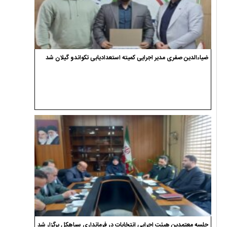
ضیاءالدین صفری مدیر اجرایی کمیته استعدادیابی تکواندو گیلان شد
جلسه معتمدین هیئت اجرایی انتخابات در فرمانداری سیاهکل برگزار شد