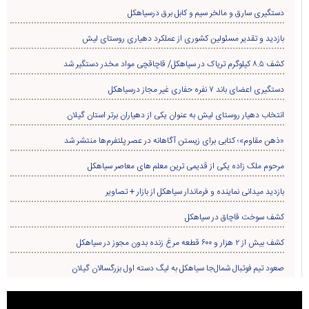
دستگیری سارق و مالخر سیم و کابل برق درسیاهکل
بازدید و تقدیر مسئولین کشوری از عملکرد دهیاری روستای لیش
کشف ۸.۵ کیلوگرم تریاک در سیاهکل/ قاچاقچی مواد مخدر دستگیر شد
دستگیری اعضای باند ۷ نفره حفاری غير مجاز درسیاهکل
انتخاب دهیار روستای لیش به عنوان یکی از دهیاران برتر استان گیلان
«ذهن مقاوم»؛ کتابی برای زیستن آگاهانه در عصر پلتفرم‌ها منتشر شد
مرحوم ملک زاده یکی از قدیمی ترین معلم های معاصر سیاهکل
بازدید میدانی نماینده و فرماندار سیاهکل از بازار + تصاویر
کشف سوخت قاچاق در سياهکل
کشف بیش از ۲ هزار و ۶۰۰ قطعه مرغ زنده بدون مجوز در سیاهکل
صعود تیم فوتبال شمال‌جا‌ سیاهکل به لیگ دسته اول بزرگسالان گیلان