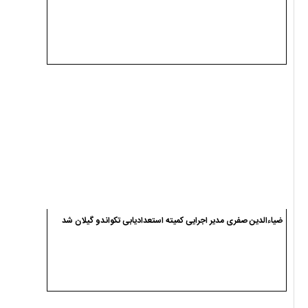
ضیاءالدین صفری مدیر اجرایی کمیته استعدادیابی تکواندو گیلان شد