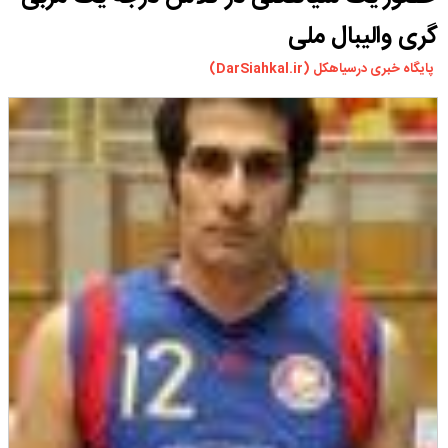
ورزشی
گری والیبال ملی
سیاسی
پایگاه خبری درسیاهکل (DarSiahkal.ir)
چندرسانه ای
مسیر گردشگری دیلمان
درباره ما