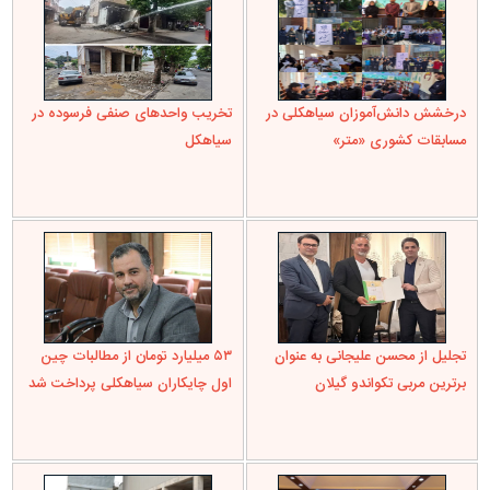
درخشش دانش‌آموزان سیاهکلی در
تخریب واحدهای صنفی فرسوده در
مسابقات کشوری «متر»
سیاهکل
تجلیل از محسن علیجانی به عنوان
۵۳ میلیارد تومان از مطالبات چین
برترین مربی تکواندو گیلان
اول چایکاران سیاهکلی پرداخت شد