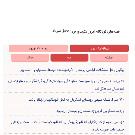
فاضل شیرزاد
قصه‌های کودکانه امروز فکرهای فردا
پربازدید ترین
پربحث ترین
هفته
ماه
سال
پیگیری حل مشکلات اراضی روستای «کرف‌پشته» توسط مسئولین + تصاویر
«علیرضا احمدی دیلمان» سرپرست نمایندگی میراث‌فرهنگی، گردشگری و صنایع‌دستی
شهرستان سیاهکل شد
۹۹۰ متر از شبکه سیمی روستای لشکریان به کابل خودنگهدار ارتقاء یافت
بازدید مسئولین از پروژه سدسازی روستای زردرود
عهد می‌بندیم از جنایتکاران انتقام بگیریم/ این انتقام، خواست ملّت ما است و به‌طور
حتمی باید صورت بگیرد