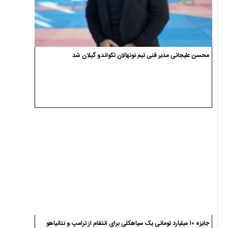
محسن علیجانی مدیر فنی تیم نونهالان تکواندو گیلان شد
جایزه ۱۰ میلیارد تومانی یک سیاهکلی برای انتقام از ترامپ و نتانیاهو