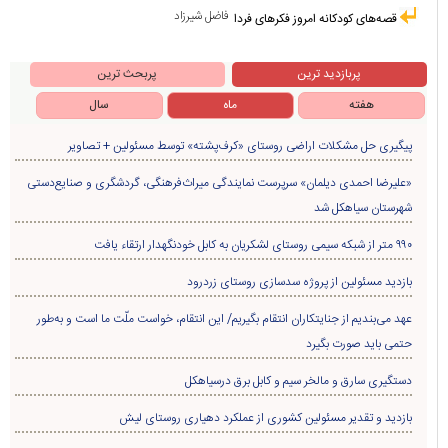
فاضل شیرزاد
قصه‌های کودکانه امروز فکرهای فردا
پربازدید ترین
پربحث ترین
هفته
ماه
سال
پیگیری حل مشکلات اراضی روستای «کرف‌پشته» توسط مسئولین + تصاویر
«علیرضا احمدی دیلمان» سرپرست نمایندگی میراث‌فرهنگی، گردشگری و صنایع‌دستی
شهرستان سیاهکل شد
۹۹۰ متر از شبکه سیمی روستای لشکریان به کابل خودنگهدار ارتقاء یافت
بازدید مسئولین از پروژه سدسازی روستای زردرود
عهد می‌بندیم از جنایتکاران انتقام بگیریم/ این انتقام، خواست ملّت ما است و به‌طور
حتمی باید صورت بگیرد
دستگیری سارق و مالخر سیم و کابل برق درسیاهکل
بازدید و تقدیر مسئولین کشوری از عملکرد دهیاری روستای لیش