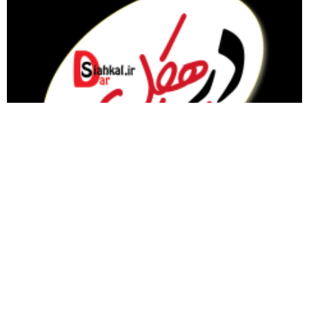
مقام معظم رهبری
گیلان
سیاسی
تبلیغات در سایت
نماز جمعه
سیاهکل
ورزشی
مذهبی
دیلمان
اجتماعی
تودیع و معارفه
روستاها