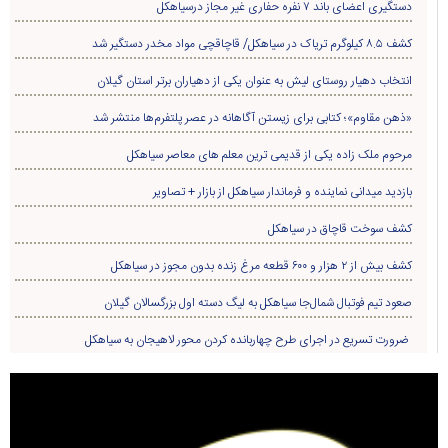
دستگیری اعضای باند ۷ نفره حفاری غير مجاز درسیاهکل
کشف ۸.۵ کیلوگرم تریاک در سیاهکل/ قاچاقچی مواد مخدر دستگیر شد
انتخاب دهیار روستای لیش به عنوان یکی از دهیاران برتر استان گیلان
«ذهن مقاوم»؛ کتابی برای زیستن آگاهانه در عصر پلتفرم‌ها منتشر شد
مرحوم ملک زاده یکی از قدیمی ترین معلم های معاصر سیاهکل
بازدید میدانی نماینده و فرماندار سیاهکل از بازار + تصاویر
کشف سوخت قاچاق در سياهکل
کشف بیش از ۲ هزار و ۶۰۰ قطعه مرغ زنده بدون مجوز در سیاهکل
صعود تیم فوتبال شمال‌جا‌ سیاهکل به لیگ دسته اول بزرگسالان گیلان
ضرورت تسریع در اجرای طرح چهاربانده کردن محور لاهیجان به سیاهکل