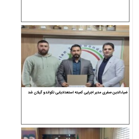
ضیاءالدین صفری مدیر اجرایی کمیته استعدادیابی تکواندو گیلان شد