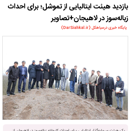
بازدید هیئت ایتالیایی از تموشل؛ برای احداث
ورزشی
سیاسی
زباله‌سوز در لاهیجان+تصاویر
چندرسانه ای
پایگاه خبری درسیاهکل (DarSiahkal.ir)
مسیر گردشگری دیلمان
درباره ما
یک هیئت سرمایه‌گذار ایتالیایی برای احداث کارخانه زباله‌سوز در لاهیجان از