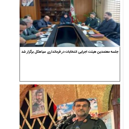
جلسه معتمدین هیئت اجرایی انتخابات در فرمانداری سیاهکل برگزار شد