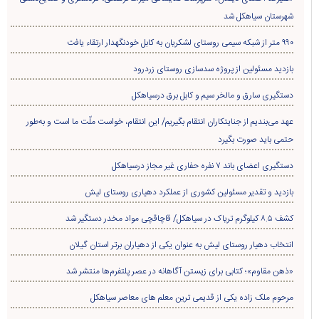
شهرستان سیاهکل شد
۹۹۰ متر از شبکه سیمی روستای لشکریان به کابل خودنگهدار ارتقاء یافت
بازدید مسئولین از پروژه سدسازی روستای زردرود
دستگیری سارق و مالخر سیم و کابل برق درسیاهکل
عهد می‌بندیم از جنایتکاران انتقام بگیریم/ این انتقام، خواست ملّت ما است و به‌طور
حتمی باید صورت بگیرد
دستگیری اعضای باند ۷ نفره حفاری غير مجاز درسیاهکل
بازدید و تقدیر مسئولین کشوری از عملکرد دهیاری روستای لیش
کشف ۸.۵ کیلوگرم تریاک در سیاهکل/ قاچاقچی مواد مخدر دستگیر شد
انتخاب دهیار روستای لیش به عنوان یکی از دهیاران برتر استان گیلان
«ذهن مقاوم»؛ کتابی برای زیستن آگاهانه در عصر پلتفرم‌ها منتشر شد
مرحوم ملک زاده یکی از قدیمی ترین معلم های معاصر سیاهکل