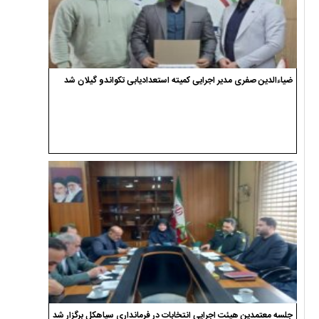
ضیاءالدین صفری مدیر اجرایی کمیته استعدادیابی تکواندو گیلان شد
جلسه معتمدین هیئت اجرایی انتخابات در فرمانداری سیاهکل برگزار شد