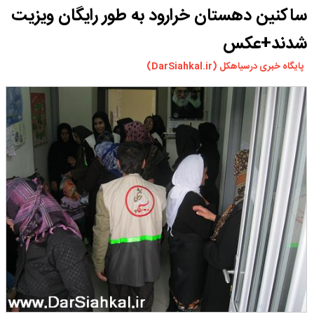
ساکنین دهستان خرارود به طور رایگان ویزیت
ورزشی
سیاسی
شدند+عکس
چندرسانه ای
پایگاه خبری درسیاهکل (DarSiahkal.ir)
مسیر گردشگری دیلمان
درباره ما