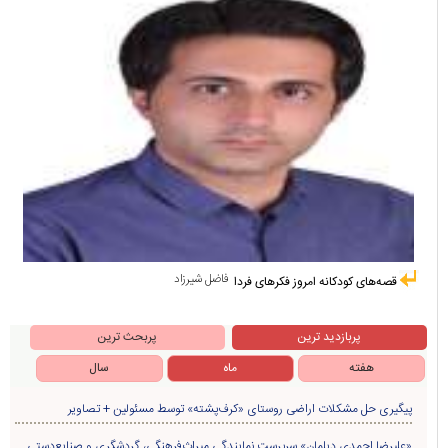
فاضل شیرزاد
قصه‌های کودکانه امروز فکرهای فردا
پربازدید ترین
پربحث ترین
هفته
ماه
سال
پیگیری حل مشکلات اراضی روستای «کرف‌پشته» توسط مسئولین + تصاویر
«علیرضا احمدی دیلمان» سرپرست نمایندگی میراث‌فرهنگی، گردشگری و صنایع‌دستی