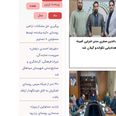
پربحث ترین
هفته
ماه
سال
پیگیری حل مشکلات اراضی
روستای «کرف‌پشته» توسط
مسئولین + تصاویر
الدین صفری مدیر اجرایی کمیته
دادیابی تکواندو گیلان شد
«علیرضا احمدی دیلمان»
سرپرست نمایندگی
میراث‌فرهنگی، گردشگری و
صنایع‌دستی شهرستان سیاهکل
شد
۹۹۰ متر از شبکه سیمی روستای
لشکریان به کابل خودنگهدار ارتقاء
یافت
بازدید مسئولین از پروژه
سدسازی روستای زردرود