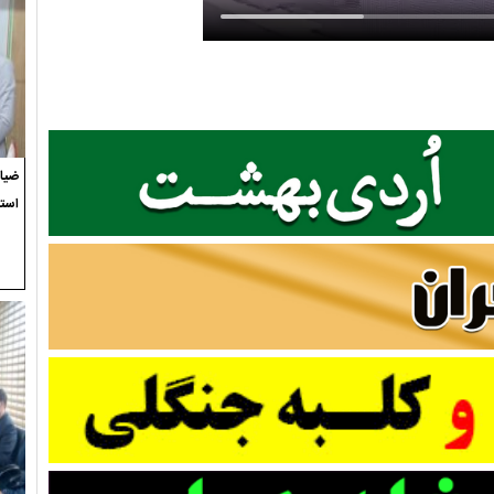
ضیاء
استع