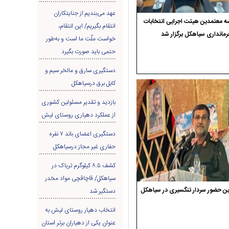
عهد می‌بندیم از جنایتکاران
 معتمدین هیئت اجرایی انتخابات
انتقام بگیریم/ این انتقام،
رمانداری سیاهکل برگزار شد
خواست ملّت ما است و به‌طور
حتمی باید صورت بگیرد
دستگیری سارق و مالخر سیم و
کابل برق درسیاهکل
بازدید و تقدیر مسئولین کشوری
از عملکرد دهیاری روستای لیش
دستگیری اعضای باند ۷ نفره
حفاری غير مجاز درسیاهکل
کشف ۸.۵ کیلوگرم تریاک در
سیاهکل/ قاچاقچی مواد مخدر
ن حضور سردار تنگسیری در سیاهکل
دستگیر شد
انتخاب دهیار روستای لیش به
عنوان یکی از دهیاران برتر استان