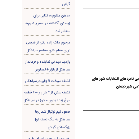
گیلان
«ذهن مقاوم»؛ کتابی برای
زیستن آگاهانه در عصر پلتفرم‌ها
منتشر شد
مرحوم ملک زاده یکی از قدیمی
ترین معلم های معاصر سیاهکل
بازدید میدانی نماینده و فرماندار
سیاهکل از بازار + تصاویر
ی نامزدهای انتخابات شوراهای
کشف سوخت قاچاق در سياهکل
می شهر دیلمان
کشف بیش از ۲ هزار و ۶۰۰ قطعه
مرغ زنده بدون مجوز در سیاهکل
صعود تیم فوتبال شمال‌جا‌
سیاهکل به لیگ دسته اول
بزرگسالان گیلان
ضرورت تسریع در اجرای طرح