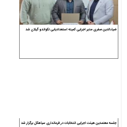
ضیاءالدین صفری مدیر اجرایی کمیته استعدادیابی تکواندو گیلان شد
جلسه معتمدین هیئت اجرایی انتخابات در فرمانداری سیاهکل برگزار شد