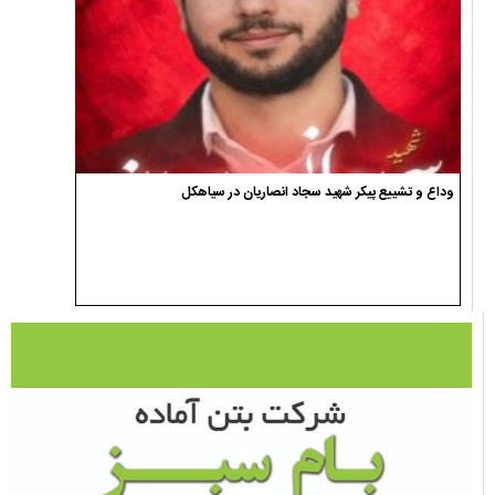
وداع و تشییع پیکر شهید سجاد انصاریان در سیاهکل