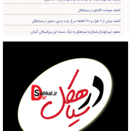
کشف سوخت قاچاق در سياهکل
کشف بیش از ۲ هزار و ۶۰۰ قطعه مرغ زنده بدون مجوز در سیاهکل
صعود تیم فوتبال شمال‌جا‌ سیاهکل به لیگ دسته اول بزرگسالان گیلان