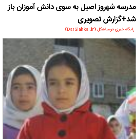
مدرسه شهروز اصیل به سوی دانش آموزان باز
ورزشی
سیاسی
شد+گزارش تصویری
چندرسانه ای
پایگاه خبری درسیاهکل (DarSiahkal.ir)
مسیر گردشگری دیلمان
درباره ما