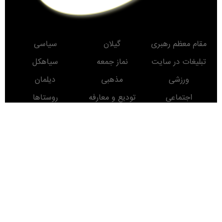
مقام معظم رهبری
گیلان
سیاسی
تبلیغات در سایت
نماز جمعه
سیاهکل
ورزشی
مذهبی
دیلمان
اجتماعی
تودیع و معارفه
روستاها
حوادث
معرفی کتاب
انتخابات
مناطق دیدنی
روز
ماه
سال