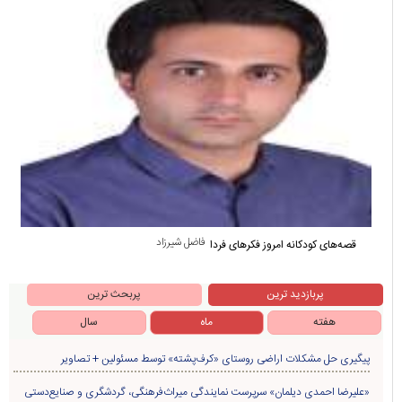
فاضل شیرزاد
قصه‌های کودکانه امروز فکرهای فردا
پربازدید ترین
پربحث ترین
هفته
ماه
سال
پیگیری حل مشکلات اراضی روستای «کرف‌پشته» توسط مسئولین + تصاویر
«علیرضا احمدی دیلمان» سرپرست نمایندگی میراث‌فرهنگی، گردشگری و صنایع‌دستی