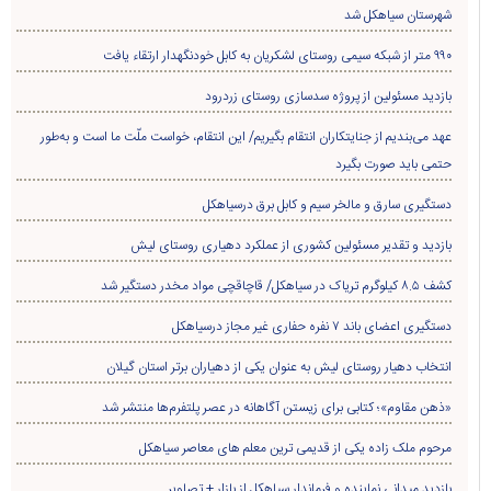
شهرستان سیاهکل شد
۹۹۰ متر از شبکه سیمی روستای لشکریان به کابل خودنگهدار ارتقاء یافت
بازدید مسئولین از پروژه سدسازی روستای زردرود
عهد می‌بندیم از جنایتکاران انتقام بگیریم/ این انتقام، خواست ملّت ما است و به‌طور
حتمی باید صورت بگیرد
دستگیری سارق و مالخر سیم و کابل برق درسیاهکل
بازدید و تقدیر مسئولین کشوری از عملکرد دهیاری روستای لیش
کشف ۸.۵ کیلوگرم تریاک در سیاهکل/ قاچاقچی مواد مخدر دستگیر شد
دستگیری اعضای باند ۷ نفره حفاری غير مجاز درسیاهکل
انتخاب دهیار روستای لیش به عنوان یکی از دهیاران برتر استان گیلان
«ذهن مقاوم»؛ کتابی برای زیستن آگاهانه در عصر پلتفرم‌ها منتشر شد
مرحوم ملک زاده یکی از قدیمی ترین معلم های معاصر سیاهکل
بازدید میدانی نماینده و فرماندار سیاهکل از بازار + تصاویر