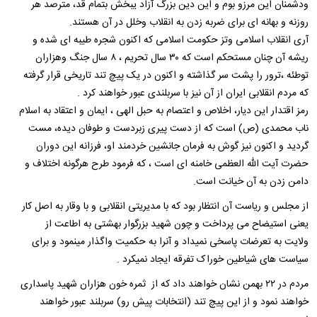
ودشمنان این مرزو بوم و این دین بزرگ آزاد یبخش بتمام قد، مترصد هر
روزنه و بهانه ای برای ضربه زدن به انقلاب وخلل در آن هستند.
آری انقلاب اسلامی وتز حکومت اسلامی که اکنون شجره طیبه ای شده و
ریشه آن چنان مستحکم است که ۳۰ سال تحریم ، ۸ سال جنگ وهزاران
توطئه ،ترور را پشت سر گذاشته و اکنون در یک پیچ تند تاریخی قرار گرفته
که مردم انقلابی ایران از آن نیز با سربلندی عبور خواهند کرد .
رمز اقتدار این دیار، اخلاص و اعتصام به حبل الهی ، ایمان و اعتقاد به اسلام
ناب محمدی (ص) است که از دست پیری زبردست و طوفان دیده، مست
گردید و اکنون نیز گوش به فرمان جانشین خردمند او، فرزانه این دوران
حضرت آیت الله العظمی خامنه ای است ، که فرمود طرح هرگونه اختلاف و
دامن زدن به آن خیانت است.
از مجلس و ریاست آن انتظار بود که با مدیریتی انقلابی و با وقار به اصل کار
یعنی استیضاح می پرداخت و چون شهید بزرگوار بهشتی به اطاعت از
ولایت به تعرضات پاسخی نمیداد و آنرا به حکمیت واگذار مینمود و برای
سیاست های شیاطین خوراک تفرقه ایجاد نمیکرد .
مردم در ۲۲ بهمن نشان خواهند داد که از ثمره خون هزاران شهید پاسداری
خواهند نمود و از این پیچ تند (انتخابات پیش رو) سربلند عبور خواهند