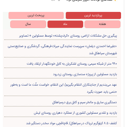
پربازدید ترین
پربحث ترین
هفته
ماه
سال
پیگیری حل مشکلات اراضی روستای «کرف‌پشته» توسط مسئولین + تصاویر
«علیرضا احمدی دیلمان» سرپرست نمایندگی میراث‌فرهنگی، گردشگری و صنایع‌دستی
شهرستان سیاهکل شد
۹۹۰ متر از شبکه سیمی روستای لشکریان به کابل خودنگهدار ارتقاء یافت
بازدید مسئولین از پروژه سدسازی روستای زردرود
عهد می‌بندیم از جنایتکاران انتقام بگیریم/ این انتقام، خواست ملّت ما است و به‌طور
حتمی باید صورت بگیرد
دستگیری سارق و مالخر سیم و کابل برق درسیاهکل
بازدید و تقدیر مسئولین کشوری از عملکرد دهیاری روستای لیش
کشف ۸.۵ کیلوگرم تریاک در سیاهکل/ قاچاقچی مواد مخدر دستگیر شد