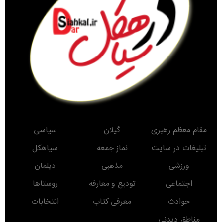
مقام معظم رهبری
گیلان
سیاسی
تبلیغات در سایت
نماز جمعه
سیاهکل
ورزشی
مذهبی
دیلمان
اجتماعی
تودیع و معارفه
روستاها
حوادث
معرفی کتاب
انتخابات
مناطق دیدنی