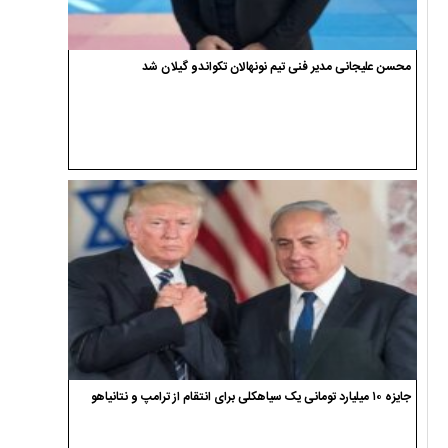
محسن علیجانی مدیر فنی تیم نونهالان تکواندو گیلان شد
جایزه ۱۰ میلیارد تومانی یک سیاهکلی برای انتقام از ترامپ و نتانیاهو