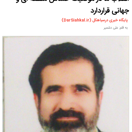
ورزشی
جهانی قراردارد
سیاسی
پایگاه خبری درسیاهکل (DarSiahkal.ir)
چندرسانه ای
به قلم: علی دشمیر
مسیر گردشگری دیلمان
درباره ما