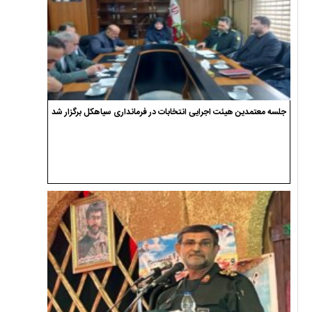
جلسه معتمدین هیئت اجرایی انتخابات در فرمانداری سیاهکل برگزار شد