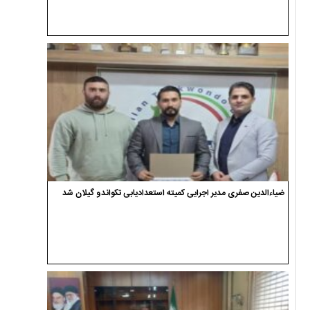
ضیاءالدین صفری مدیر اجرایی کمیته استعدادیابی تکواندو گیلان شد