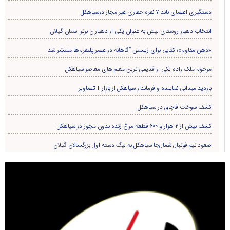
دستگیری اعضای باند ۷ نفره حفاری غير مجاز درسیاهکل
انتخاب دهیار روستای لیش به عنوان یکی از دهیاران برتر استان گیلان
«ذهن مقاوم»؛ کتابی برای زیستن آگاهانه در عصر پلتفرم‌ها منتشر شد
مرحوم ملک زاده یکی از قدیمی ترین معلم های معاصر سیاهکل
بازدید میدانی نماینده و فرماندار سیاهکل از بازار + تصاویر
کشف سوخت قاچاق در سياهکل
کشف بیش از ۲ هزار و ۶۰۰ قطعه مرغ زنده بدون مجوز در سیاهکل
صعود تیم فوتبال شمال‌جا‌ سیاهکل به لیگ دسته اول بزرگسالان گیلان