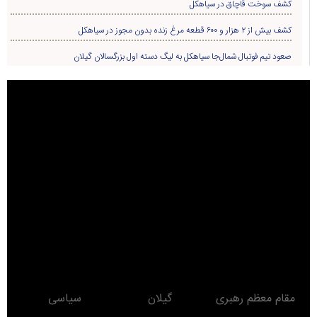
مقام معظم رهبری
گیلان
سیاسی
تبلیغات در سایت
نماز جمعه
سیاهکل
ورزشی
مذهبی
دیلمان
اجتماعی
تودیع و معارفه
روستاها
حوادث
معرفی کتاب
انتخابات
مناطق دیدنی
روز
ماه
سال
Developed