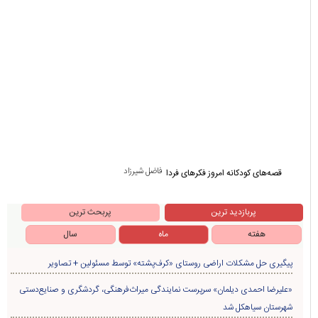
شهرستان سیاهکل شد
۹۹۰ متر از شبکه سیمی روستای لشکریان به کابل خودنگهدار ارتقاء یافت
بازدید مسئولین از پروژه سدسازی روستای زردرود
عهد می‌بندیم از جنایتکاران انتقام بگیریم/ این انتقام، خواست ملّت ما است و به‌طور
حتمی باید صورت بگیرد
دستگیری سارق و مالخر سیم و کابل برق درسیاهکل
بازدید و تقدیر مسئولین کشوری از عملکرد دهیاری روستای لیش
کشف ۸.۵ کیلوگرم تریاک در سیاهکل/ قاچاقچی مواد مخدر دستگیر شد
دستگیری اعضای باند ۷ نفره حفاری غير مجاز درسیاهکل
انتخاب دهیار روستای لیش به عنوان یکی از دهیاران برتر استان گیلان
«ذهن مقاوم»؛ کتابی برای زیستن آگاهانه در عصر پلتفرم‌ها منتشر شد
مرحوم ملک زاده یکی از قدیمی ترین معلم های معاصر سیاهکل