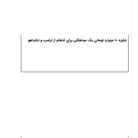
ضیاءالدین صفری مدیر اجرایی کمیته استعدادیابی تکواندو گیلان شد
جلسه معتمدین هیئت اجرایی انتخابات در فرمانداری سیاهکل برگزار شد