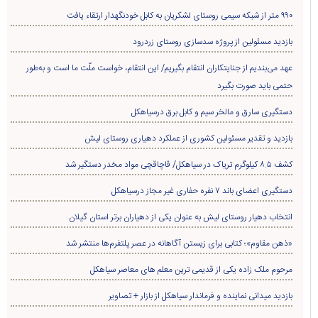
بازدید میدانی نماینده و فرماندار سیاهکل از بازار + تصاویر
کشف سوخت قاچاق در سياهکل
کشف بیش از ۲ هزار و ۶۰۰ قطعه مرغ زنده بدون مجوز در سیاهکل
صعود تیم فوتبال شمال‌جا‌ سیاهکل به لیگ دسته اول بزرگسالان گیلان