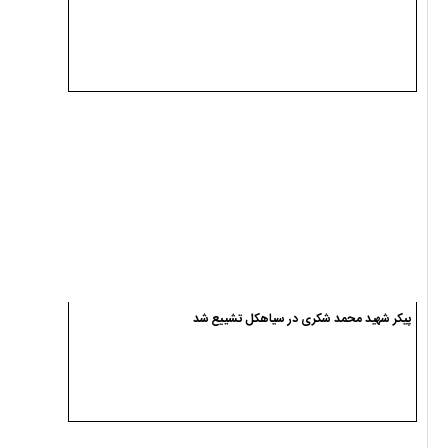
تعیین سومین رهبر انقلاب اسلامی ایران توسط مجلس خبرگان