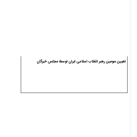
وداع و تشییع پیکر شهید سجاد انصاریان در سیاهکل