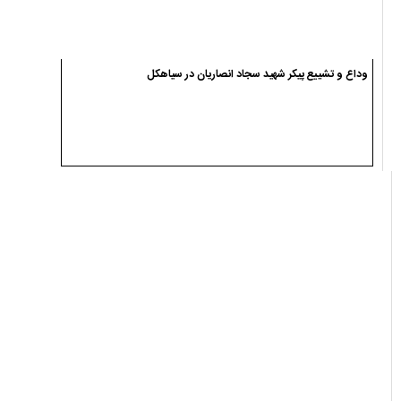
یادداشت ها
حجت الاسلام میثم میرزایی
حماقت ایجاد، حفظ و حذف ارز ترجیحی