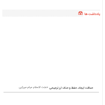
فاضل شیرزاد
قصه‌های کودکانه امروز فکرهای فردا
پربازدید ترین
پربحث ترین
هفته
ماه
سال
پیگیری حل مشکلات اراضی روستای «کرف‌پشته» توسط مسئولین + تصاویر
«علیرضا احمدی دیلمان» سرپرست نمایندگی میراث‌فرهنگی، گردشگری و صنایع‌دستی