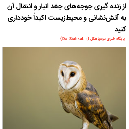
از زنده گیری جوجه‌های جغد انبار و انتقال آن
ورزشی
سیاسی
به آتش‌نشانی و محیط‌زیست اکیداً خودداری
چندرسانه ای
کنید
مسیر گردشگری دیلمان
پایگاه خبری درسیاهکل (DarSiahkal.ir)
درباره ما