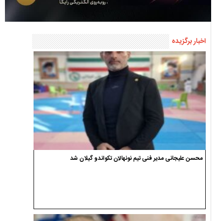
اخبار برگزیده
محسن علیجانی مدیر فنی تیم نونهالان تکواندو گیلان شد