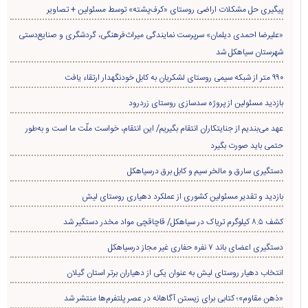
فاضل شیرزاد
قصه‌های کودکانه امروز فکرهای فردا
پربازدید ترین
پربحث ترین
هفته
ماه
سال
پیگیری حل مشکلات اراضی روستای «کرف‌پشته» توسط مسئولین + تصاویر
«علیرضا احمدی دیلمان» سرپرست نمایندگی میراث‌فرهنگی، گردشگری و صنایع‌دستی
شهرستان سیاهکل شد