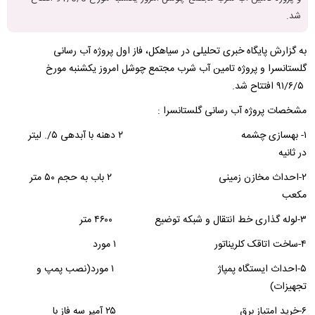
شد.
به گزارش پایگاه خبری تحلیلی در سیاهکل، فاز اول پروژه آب رسانی
گلستانسرا و پروژه تامین آب شرب مجتمع چوشل امروز یکشنبه مورخ
۹۱/۶/۵ افتتاح شد.
مشخصات پروژه آب رسانی گلستانسرا :
۱- بهسازی چشمه ۲ دهنه با آبدهی ۵/. لیتر
در ثانیه
۲-احداث مخازن زمینی ۲ باب به حجم ۵۰ متر
مکعب
۳-لوله گذاری خط انتقال و شبکه توضیع ۴۶۰۰ متر
۴-ساخت اتاقک کلریناتور ۱ مورد
۵-احداث ایستگاه پمپاژ ۱ مورد(نصب پمپ و
تجهیزات)
۶-خرید امتیاز برق ۲۵ آمپر سه فاز با