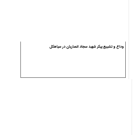
وداع و تشییع پیکر شهید سجاد انصاریان در سیاهکل