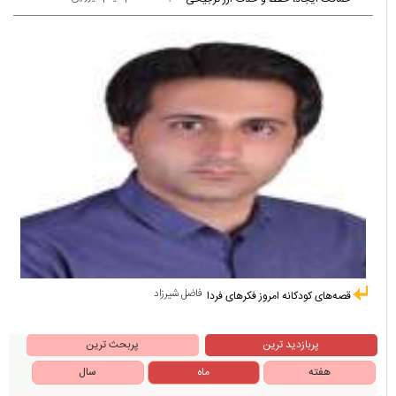
یادداشت ها
حجت الاسلام میثم میرزایی
حماقت ایجاد، حفظ و حذف ارز ترجیحی