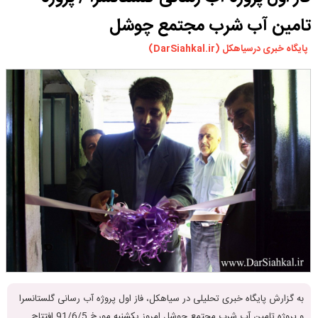
ورزشی
تامین آب شرب مجتمع چوشل
سیاسی
پایگاه خبری درسیاهکل (DarSiahkal.ir)
چندرسانه ای
مسیر گردشگری دیلمان
درباره ما
به گزارش پایگاه خبری تحلیلی در سیاهکل، فاز اول پروژه آب رسانی گلستانسرا
و پروژه تامین آب شرب مجتمع چوشل امروز یکشنبه مورخ 91/6/5 افتتاح