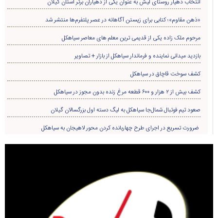
انتخاب دهیار روستای لیش به عنوان یکی از دهیاران برتر استان گیلان
«ذهن مقاوم»؛ کتابی برای زیستن آگاهانه در عصر پلتفرم‌ها منتشر شد
مرحوم ملک زاده یکی از قدیمی ترین معلم های معاصر سیاهکل
بازدید میدانی نماینده و فرماندار سیاهکل از بازار + تصاویر
کشف سوخت قاچاق در سياهکل
کشف بیش از ۲ هزار و ۶۰۰ قطعه مرغ زنده بدون مجوز در سیاهکل
صعود تیم فوتبال شمال‌جا‌ سیاهکل به لیگ دسته اول بزرگسالان گیلان
ضرورت تسریع در اجرای طرح چهاربانده کردن محور لاهیجان به سیاهکل