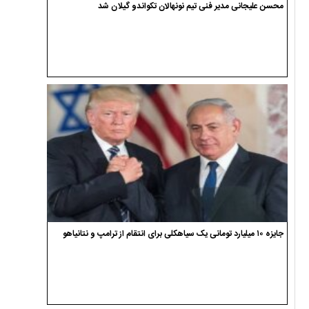
محسن علیجانی مدیر فنی تیم نونهالان تکواندو گیلان شد
جایزه ۱۰ میلیارد تومانی یک سیاهکلی برای انتقام از ترامپ و نتانیاهو