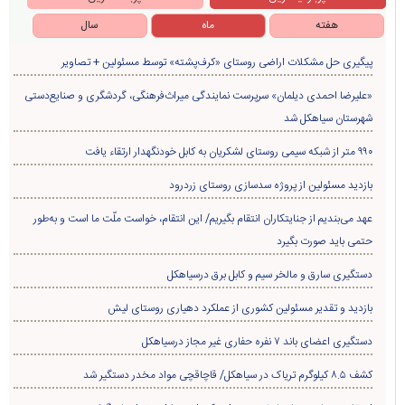
هفته
ماه
سال
پیگیری حل مشکلات اراضی روستای «کرف‌پشته» توسط مسئولین + تصاویر
«علیرضا احمدی دیلمان» سرپرست نمایندگی میراث‌فرهنگی، گردشگری و صنایع‌دستی
شهرستان سیاهکل شد
۹۹۰ متر از شبکه سیمی روستای لشکریان به کابل خودنگهدار ارتقاء یافت
بازدید مسئولین از پروژه سدسازی روستای زردرود
عهد می‌بندیم از جنایتکاران انتقام بگیریم/ این انتقام، خواست ملّت ما است و به‌طور
حتمی باید صورت بگیرد
دستگیری سارق و مالخر سیم و کابل برق درسیاهکل
بازدید و تقدیر مسئولین کشوری از عملکرد دهیاری روستای لیش
دستگیری اعضای باند ۷ نفره حفاری غير مجاز درسیاهکل
کشف ۸.۵ کیلوگرم تریاک در سیاهکل/ قاچاقچی مواد مخدر دستگیر شد