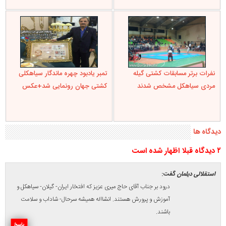
نفرات برتر مسابقات کشتی گیله
تمبر یادبود چهره ماندگار سیاهکلی
مردی سیاهکل مشخص شدند
کشتی جهان رونمایی شد+عکس
دیدگاه ها
۲ ديدگاه قبلا اظهار شده است
استقلالی دیلمان
گفت:
درود بر جناب آقای حاج میری عزیز که افتخار ایران- گیلان- سیاهکل و
آموزش و پرورش هستند. انشااله همیشه سرحال- شاداب و سلامت
باشند.
پاسخ