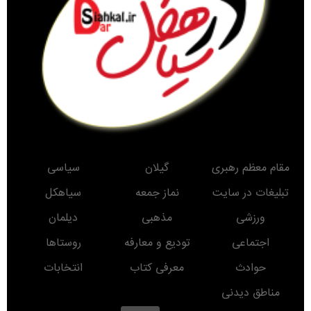
مقام معظم رهبری
گیلان
سیاسی
تبلیغات در سایت
نماز جمعه
سیاهکل
ورزشی
مذهبی
دیلمان
اجتماعی
تودیع و معارفه
روستاها
حوادث
معرفی کتاب
انتخابات
مناطق دیدنی