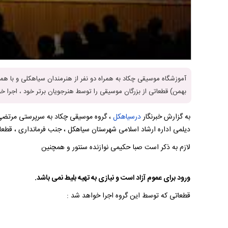
بهمن) قطعاتی از بزرگان موسیقی را توسط هنرجویان برتر خود ، اجرا خو
به گزارش خبرنگار
درسیاهکل
دیلمی اداره ارشاد اسلامی شهرستان سیاهکل ، جنب فرمانداری ، قطعات
لازم به ذکر است صبا حکیمی نوازنده سنتور و همچنین
یزدان خوش جهان
خواهند کرد.
ورود برای عموم آزاد است و نیازی به تهیه بلیط نمی باشد.
قطعاتی که توسط این گروه اجرا خواهد شد :
*دو نوازی سنتور و تار (چهارگاه) : فالگوش و پرنیان (فرامرز پایور) . حامد وصفی (
*سه نوازی سنتور، تار، تمبک (اصفهان – شوشتری) : پیش درآمد اصفهان (مرتضی نی 