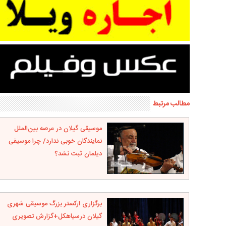
مطالب مرتبط
موسیقی گیلان در عرصه بین‌الملل
نمایندگان خوبی ندارد/ چرا موسیقی
دیلمان ثبت نشد؟
برگزاری ارکستر بزرگ موسیقی شهری
گیلان درسیاهکل+گزارش تصویری