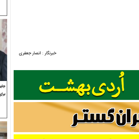
می (سنتور) ، سعید جهانی(کمانچه)
نتور) ، حسن پرقندان(فلوت)
رسی نژاد(سنتور)
سنتور) ، صبا صفری (سنتور) ، یزدان خوش جهان (تار) ، سعید جهانی(کمانچه) ، مرتضی
خبرنگار : انصار جعفری
برای