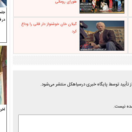
هورای رومانی
جلسه
در ف
گیلان خان خوشنواز دار فانی را وداع
کرد
شده نیست.
آخری