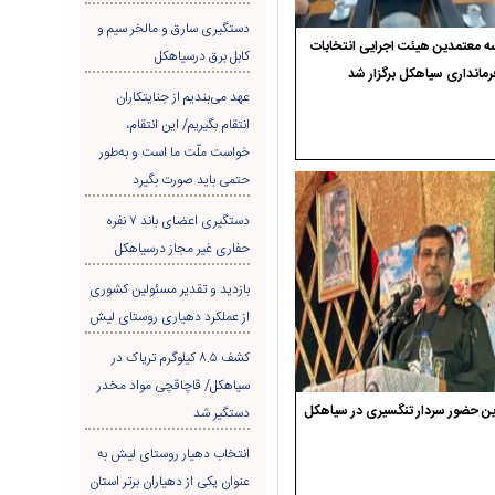
دستگیری سارق و مالخر سیم و
 معتمدین هیئت اجرایی انتخابات
کابل برق درسیاهکل
رمانداری سیاهکل برگزار شد
عهد می‌بندیم از جنایتکاران
انتقام بگیریم/ این انتقام،
خواست ملّت ما است و به‌طور
حتمی باید صورت بگیرد
دستگیری اعضای باند ۷ نفره
حفاری غير مجاز درسیاهکل
بازدید و تقدیر مسئولین کشوری
از عملکرد دهیاری روستای لیش
کشف ۸.۵ کیلوگرم تریاک در
سیاهکل/ قاچاقچی مواد مخدر
ن حضور سردار تنگسیری در سیاهکل
دستگیر شد
انتخاب دهیار روستای لیش به
عنوان یکی از دهیاران برتر استان