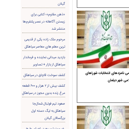
گیلان
«ذهن مقاوم»؛ کتابی برای
زیستن آگاهانه در عصر پلتفرم‌ها
منتشر شد
مرحوم ملک زاده یکی از قدیمی
ترین معلم های معاصر سیاهکل
بازدید میدانی نماینده و فرماندار
سیاهکل از بازار + تصاویر
ی نامزدهای انتخابات شوراهای
کشف سوخت قاچاق در سياهکل
می شهر دیلمان
کشف بیش از ۲ هزار و ۶۰۰ قطعه
مرغ زنده بدون مجوز در سیاهکل
صعود تیم فوتبال شمال‌جا‌
سیاهکل به لیگ دسته اول
بزرگسالان گیلان
ضرورت تسریع در اجرای طرح