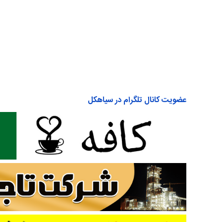
امیررضا باقری(تار) ، رامین مقصودی(تمبک)
*دونوازی سنتور و کمانچه (شور) : مقدمه گفتگو و گفتگو (فرامرز پایور). صبا حکی
*دو نوازی سنتور و فلوت (اصفهان) : رهگذر (فرامرز پایور). اشکان اسماعیل زاده(س
*دو نوازی سنتور (اصفهان) : فانوس (فرامرز پایور). حسین زهری(سنتور)، ساناز پا
*گروه نوازی بیات ترک : سروناز، سرانداز، بهارا (پرویز مشکاتیان). حامد وصفی (
اسماعیلی(نی) ، رامین مقصودی(تمبک)
عضویت کانال تلگرام در سیاهکل