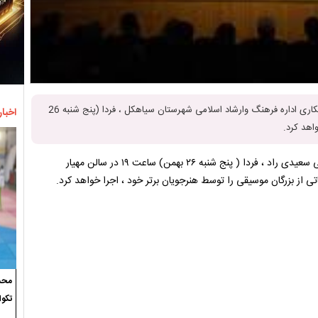
آموزشگاه موسیقی چکاد به همراه دو نفر از هنرمندان سیاهکلی و با همکاری اداره فرهنگ وارشاد اسلامی شهرستان سیاهکل ، فردا (پنج شنبه 26
اخبار
اهد کرد.
، گروه موسیقی چکاد به سرپرستی مرتضی سعیدی راد ، فردا ( پنج شنبه ۲۶ بهمن) ساعت ۱۹ در سالن مهیار
ی از بزرگان موسیقی را توسط هنرجویان برتر خود ، اجرا خواهد کرد.
 نوازنده تار و سه تار ، هر دو از سیاهکل در این گروه هنرنمایی
محسن
سنتور) ، یزدان خوش جهان (تار)
تکوا
داوود) و به زندان (ابوالحسن صبا ، تنظیم مهرداد دلنوازی) . صبا صفری (سنتور) ،