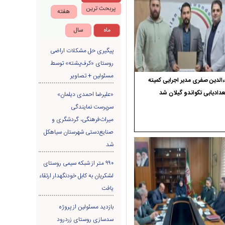
پربحث ترین
هفته
ماه
سال
پیگیری حل مشکلات اراضی
روستای «کرف‌پشته» توسط
مسئولین + تصاویر
الدین صفری مدیر اجرایی کمیته
دادیابی تکواندو گیلان شد
«علیرضا احمدی دیلمان»
سرپرست نمایندگی
میراث‌فرهنگی، گردشگری و
صنایع‌دستی شهرستان سیاهکل
شد
۹۹۰ متر از شبکه سیمی روستای
لشکریان به کابل خودنگهدار ارتقاء
یافت
بازدید مسئولین از پروژه
سدسازی روستای زردرود