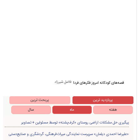
فاضل شیرزاد
قصه‌های کودکانه امروز فکرهای فردا
پربازدید ترین
پربحث ترین
هفته
ماه
سال
پیگیری حل مشکلات اراضی روستای «کرف‌پشته» توسط مسئولین + تصاویر
«علیرضا احمدی دیلمان» سرپرست نمایندگی میراث‌فرهنگی، گردشگری و صنایع‌دستی