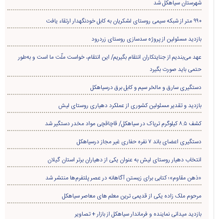
شهرستان سیاهکل شد
۹۹۰ متر از شبکه سیمی روستای لشکریان به کابل خودنگهدار ارتقاء یافت
بازدید مسئولین از پروژه سدسازی روستای زردرود
عهد می‌بندیم از جنایتکاران انتقام بگیریم/ این انتقام، خواست ملّت ما است و به‌طور
حتمی باید صورت بگیرد
دستگیری سارق و مالخر سیم و کابل برق درسیاهکل
بازدید و تقدیر مسئولین کشوری از عملکرد دهیاری روستای لیش
کشف ۸.۵ کیلوگرم تریاک در سیاهکل/ قاچاقچی مواد مخدر دستگیر شد
دستگیری اعضای باند ۷ نفره حفاری غير مجاز درسیاهکل
انتخاب دهیار روستای لیش به عنوان یکی از دهیاران برتر استان گیلان
«ذهن مقاوم»؛ کتابی برای زیستن آگاهانه در عصر پلتفرم‌ها منتشر شد
مرحوم ملک زاده یکی از قدیمی ترین معلم های معاصر سیاهکل
بازدید میدانی نماینده و فرماندار سیاهکل از بازار + تصاویر