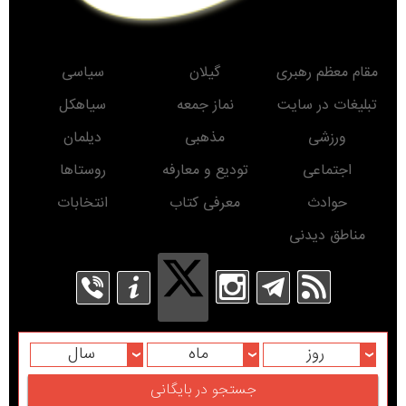
مقام معظم رهبری
گیلان
سیاسی
تبلیغات در سایت
نماز جمعه
سیاهکل
ورزشی
مذهبی
دیلمان
اجتماعی
تودیع و معارفه
روستاها
حوادث
معرفی کتاب
انتخابات
مناطق دیدنی
روز
ماه
سال