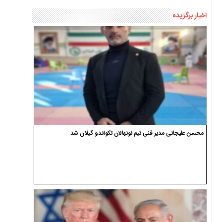
اخبار برگزیده
محسن علیجانی مدیر فنی تیم نونهالان تکواندو گیلان شد