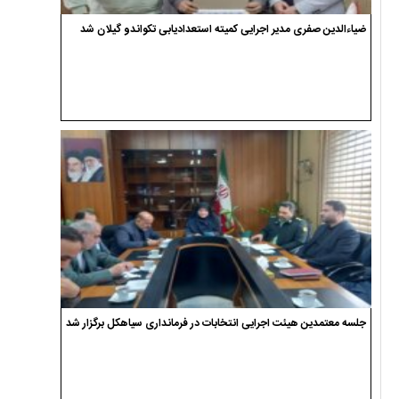
ضیاءالدین صفری مدیر اجرایی کمیته استعدادیابی تکواندو گیلان شد
جلسه معتمدین هیئت اجرایی انتخابات در فرمانداری سیاهکل برگزار شد