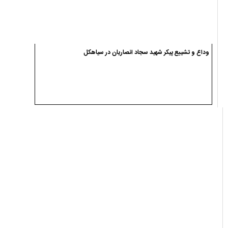
وداع و تشییع پیکر شهید سجاد انصاریان در سیاهکل