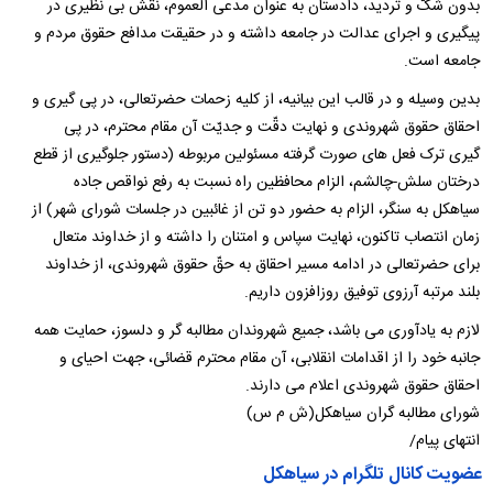
بدون شکّ و تردید، دادستان به عنوان مدعی العموم، نقش بی نظیری در
پیگیری و اجرای عدالت در جامعه داشته و در حقیقت مدافع حقوق مردم و
جامعه است.
بدین وسیله و در قالب این بیانیه، از کلیه زحمات حضرتعالی، در پی گیری و
احقاق حقوق شهروندی و نهایت دقّت و جدیّت آن مقام محترم، در پی
گیری ترک فعل های صورت گرفته مسئولین مربوطه (دستور جلوگیری از قطع
درختان سلش-چالشم، الزام محافظین راه نسبت به رفع نواقص جاده
سیاهکل به سنگر، الزام به حضور دو تن از غائبین در جلسات شورای شهر) از
زمان انتصاب تاکنون، نهایت سپاس و امتنان را داشته و از خداوند متعال
برای حضرتعالی در ادامه مسیر احقاق به حقّ حقوق شهروندی، از خداوند
بلند مرتبه آرزوی توفیق روزافزون داریم.
لازم به یادآوری می باشد، جمیع شهروندان مطالبه گر و دلسوز، حمایت همه
جانبه خود را از اقدامات انقلابی، آن مقام محترم قضائی، جهت احیای و
احقاق حقوق شهروندی اعلام می دارند.
شورای مطالبه گران سیاهکل(ش م س)
انتهای پیام/
عضویت کانال تلگرام در سیاهکل