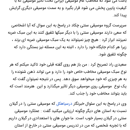
باعث می شود که مخاطب عام موسیقی ایرانی تحت تاثیر موسیقی که با
کیفیت پایین پخش می شود قرار بگیرد و به سمت موسیقی دیگری گرایش
پیدا کند.
سرپرست گروه موسیقی سنتی چکاد در پاسخ به این سوال که آیا اشخاصی
که سعی دارند موسیقی سنتی را با دیگر سبکها تلفیق کنند به این سبک ضربه
نمیزنند ابراز کرد : هیچ چیز نمیتواند به یک سبک موسیقی ضربه ای بزند ،
زیرا هر کدام جایگاه خود را دارد ، البته به این مسئله نیز بستگی دارد که
چگونه تلفیق شود.
سعیدی راد تصریح کرد : من باز هم روی گفته قبلی خود تاکید میکنم که هر
نوع سبک موسیقی مخاطب خاص خود را دارد و می تواند ذهن شنونده را
به هر چیزی که خود میخواهد سوق دهد. پس در نتیجه نمیتوان گفت که
یک نوع موسیقی روی موسیقی دیگر تاثیر میگذارد و این هنرمند است که
باید بتواند مخاطب خود را جذب کند.
وی در پاسخ به این سئوال خبرنگار
درسیاهکل
که موسیقی سنتی را در گیلان
نسبت به استان های دیگر چگونه ارزیابی میکنید گفت : عملکرد موسیقی
سنتی در گیلان بسیار خوب است. ما جوان های با استعدادی در گیلان داریم
که با تجربه شخصی که من در تدریس موسیقی سنتی در خارج از استان