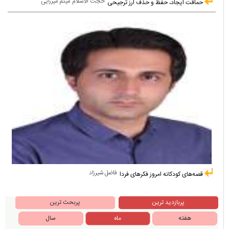
حجت الاسلام میثم میرزایی
حماقت ایجاد، حفظ و حذف ارز ترجیحی
فاضل شیرزاد
قصه‌های کودکانه امروز فکرهای فردا
پربازدید ترین
پربحث ترین
هفته
ماه
سال