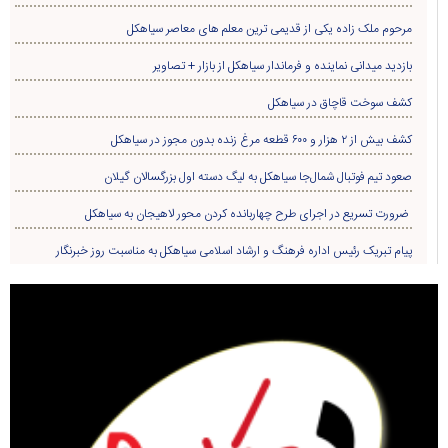
مرحوم ملک زاده یکی از قدیمی ترین معلم های معاصر سیاهکل
بازدید میدانی نماینده و فرماندار سیاهکل از بازار + تصاویر
کشف سوخت قاچاق در سياهکل
کشف بیش از ۲ هزار و ۶۰۰ قطعه مرغ زنده بدون مجوز در سیاهکل
صعود تیم فوتبال شمال‌جا‌ سیاهکل به لیگ دسته اول بزرگسالان گیلان
ضرورت تسریع در اجرای طرح چهاربانده کردن محور لاهیجان به سیاهکل
پیام تبریک رئیس اداره فرهنگ و ارشاد اسلامی سیاهکل به مناسبت روز خبرنگار