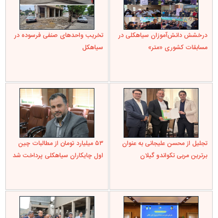
درخشش دانش‌آموزان سیاهکلی در
تخریب واحدهای صنفی فرسوده در
مسابقات کشوری «متر»
سیاهکل
تجلیل از محسن علیجانی به عنوان
۵۳ میلیارد تومان از مطالبات چین
برترین مربی تکواندو گیلان
اول چایکاران سیاهکلی پرداخت شد