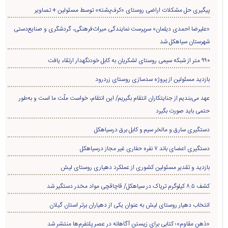
پیگیری حل مشکلات اراضی روستای «کرف‌پشته» توسط مسئولین + تصاویر
«علیرضا احمدی دیلمان» سرپرست نمایندگی میراث‌فرهنگی، گردشگری و صنایع‌دستی
شهرستان سیاهکل شد
۹۹۰ متر از شبکه سیمی روستای لشکریان به کابل خودنگهدار ارتقاء یافت
بازدید مسئولین از پروژه سدسازی روستای زردرود
عهد می‌بندیم از جنایتکاران انتقام بگیریم/ این انتقام، خواست ملّت ما است و به‌طور
حتمی باید صورت بگیرد
دستگیری سارق و مالخر سیم و کابل برق درسیاهکل
دستگیری اعضای باند ۷ نفره حفاری غير مجاز درسیاهکل
بازدید و تقدیر مسئولین کشوری از عملکرد دهیاری روستای لیش
کشف ۸.۵ کیلوگرم تریاک در سیاهکل/ قاچاقچی مواد مخدر دستگیر شد
انتخاب دهیار روستای لیش به عنوان یکی از دهیاران برتر استان گیلان
«ذهن مقاوم»؛ کتابی برای زیستن آگاهانه در عصر پلتفرم‌ها منتشر شد