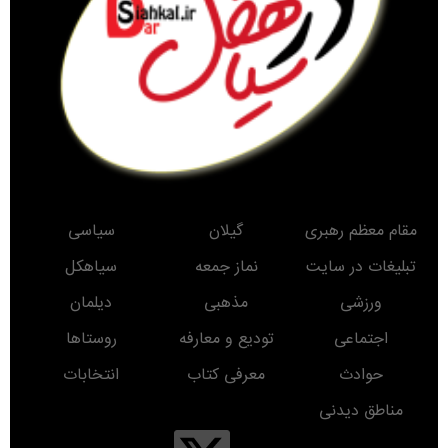
مقام معظم رهبری
گیلان
سیاسی
تبلیغات در سایت
نماز جمعه
سیاهکل
ورزشی
مذهبی
دیلمان
اجتماعی
تودیع و معارفه
روستاها
حوادث
معرفی کتاب
انتخابات
مناطق دیدنی