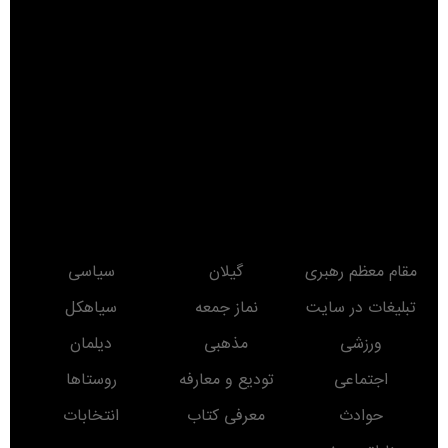
مقام معظم رهبری
گیلان
سیاسی
تبلیغات در سایت
نماز جمعه
سیاهکل
ورزشی
مذهبی
دیلمان
اجتماعی
تودیع و معارفه
روستاها
حوادث
معرفی کتاب
انتخابات