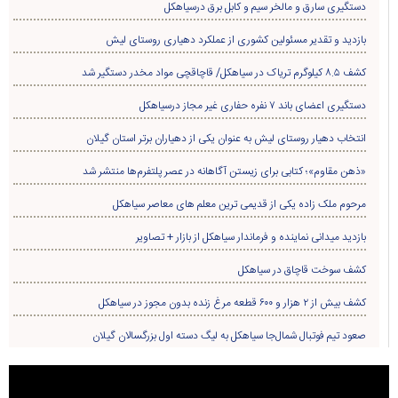
دستگیری سارق و مالخر سیم و کابل برق درسیاهکل
بازدید و تقدیر مسئولین کشوری از عملکرد دهیاری روستای لیش
کشف ۸.۵ کیلوگرم تریاک در سیاهکل/ قاچاقچی مواد مخدر دستگیر شد
دستگیری اعضای باند ۷ نفره حفاری غير مجاز درسیاهکل
انتخاب دهیار روستای لیش به عنوان یکی از دهیاران برتر استان گیلان
«ذهن مقاوم»؛ کتابی برای زیستن آگاهانه در عصر پلتفرم‌ها منتشر شد
مرحوم ملک زاده یکی از قدیمی ترین معلم های معاصر سیاهکل
بازدید میدانی نماینده و فرماندار سیاهکل از بازار + تصاویر
کشف سوخت قاچاق در سياهکل
کشف بیش از ۲ هزار و ۶۰۰ قطعه مرغ زنده بدون مجوز در سیاهکل
صعود تیم فوتبال شمال‌جا‌ سیاهکل به لیگ دسته اول بزرگسالان گیلان