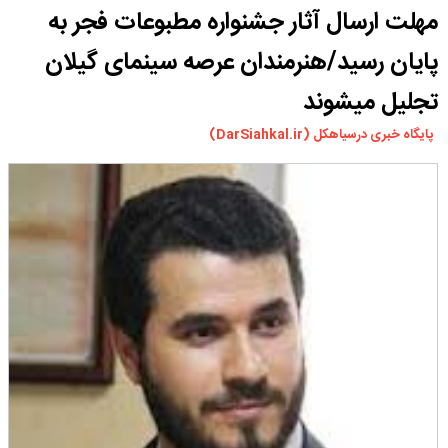
مهلت ارسال آثار جشنواره مطبوعات فجر به
ورزشی
سیاسی
پایان رسید/هنرمندان عرصه سینمای گیلان
چندرسانه ای
تجلیل میشوند
مسیر گردشگری دیلمان
پایگاه خبری درسیاهکل (DarSiahkal.ir)
درباره ما