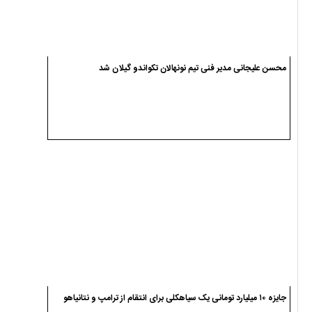
محسن علیجانی مدیر فنی تیم نونهالان تکواندو گیلان شد
جایزه ۱۰ میلیارد تومانی یک سیاهکلی برای انتقام از ترامپ و نتانیاهو