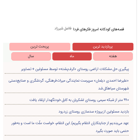
فاضل شیرزاد
قصه‌های کودکانه امروز فکرهای فردا
پربازدید ترین
پربحث ترین
هفته
ماه
سال
پیگیری حل مشکلات اراضی روستای «کرف‌پشته» توسط مسئولین + تصاویر
«علیرضا احمدی دیلمان» سرپرست نمایندگی میراث‌فرهنگی، گردشگری و صنایع‌دستی
شهرستان سیاهکل شد
۹۹۰ متر از شبکه سیمی روستای لشکریان به کابل خودنگهدار ارتقاء یافت
بازدید مسئولین از پروژه سدسازی روستای زردرود
عهد می‌بندیم از جنایتکاران انتقام بگیریم/ این انتقام، خواست ملّت ما است و به‌طور
حتمی باید صورت بگیرد