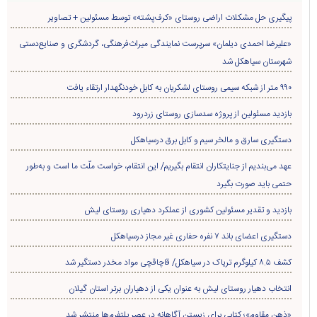
پیگیری حل مشکلات اراضی روستای «کرف‌پشته» توسط مسئولین + تصاویر
«علیرضا احمدی دیلمان» سرپرست نمایندگی میراث‌فرهنگی، گردشگری و صنایع‌دستی
شهرستان سیاهکل شد
۹۹۰ متر از شبکه سیمی روستای لشکریان به کابل خودنگهدار ارتقاء یافت
بازدید مسئولین از پروژه سدسازی روستای زردرود
دستگیری سارق و مالخر سیم و کابل برق درسیاهکل
عهد می‌بندیم از جنایتکاران انتقام بگیریم/ این انتقام، خواست ملّت ما است و به‌طور
حتمی باید صورت بگیرد
بازدید و تقدیر مسئولین کشوری از عملکرد دهیاری روستای لیش
دستگیری اعضای باند ۷ نفره حفاری غير مجاز درسیاهکل
کشف ۸.۵ کیلوگرم تریاک در سیاهکل/ قاچاقچی مواد مخدر دستگیر شد
انتخاب دهیار روستای لیش به عنوان یکی از دهیاران برتر استان گیلان
«ذهن مقاوم»؛ کتابی برای زیستن آگاهانه در عصر پلتفرم‌ها منتشر شد