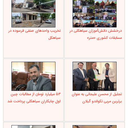
درخشش دانش‌آموزان سیاهکلی در
تخریب واحدهای صنفی فرسوده در
مسابقات کشوری «متر»
سیاهکل
تجلیل از محسن علیجانی به عنوان
۵۳ میلیارد تومان از مطالبات چین
برترین مربی تکواندو گیلان
اول چایکاران سیاهکلی پرداخت شد