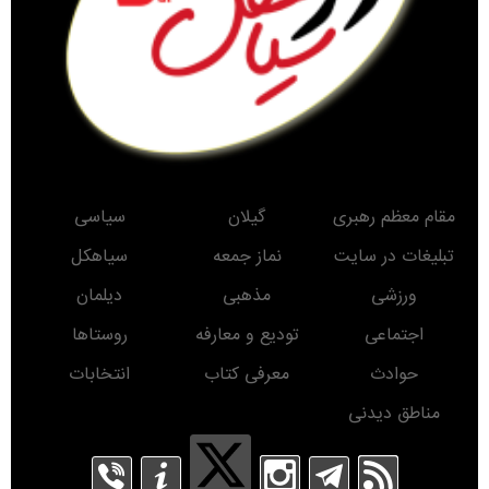
مقام معظم رهبری
گیلان
سیاسی
تبلیغات در سایت
نماز جمعه
سیاهکل
ورزشی
مذهبی
دیلمان
اجتماعی
تودیع و معارفه
روستاها
حوادث
معرفی کتاب
انتخابات
مناطق دیدنی