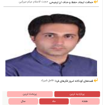
حجت الاسلام میثم میرزایی
حماقت ایجاد، حفظ و حذف ارز ترجیحی
فاضل شیرزاد
قصه‌های کودکانه امروز فکرهای فردا
پربازدید ترین
پربحث ترین
هفته
ماه
سال