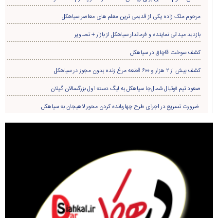
مرحوم ملک زاده یکی از قدیمی ترین معلم های معاصر سیاهکل
بازدید میدانی نماینده و فرماندار سیاهکل از بازار + تصاویر
کشف سوخت قاچاق در سياهکل
کشف بیش از ۲ هزار و ۶۰۰ قطعه مرغ زنده بدون مجوز در سیاهکل
صعود تیم فوتبال شمال‌جا‌ سیاهکل به لیگ دسته اول بزرگسالان گیلان
ضرورت تسریع در اجرای طرح چهاربانده کردن محور لاهیجان به سیاهکل