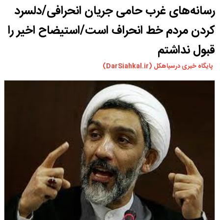
رسانه‌های غرب حامی جریان انحرافی/دلسرد
ورزشی
سیاسی
کردن مردم خط انحراف است/استیضاح اخیر را
چندرسانه ای
قبول نداشتم
مسیر گردشگری دیلمان
پایگاه خبری درسیاهکل (DarSiahkal.ir)
درباره ما