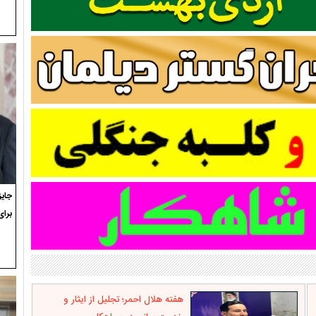
برای
هفته هلال احمر؛ تجلیل از ایثار و