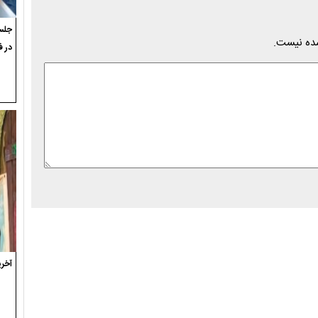
جلسه
شده نیست.
در ف
آخری