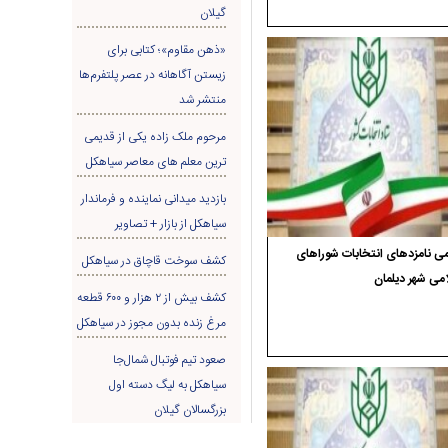
گیلان
«ذهن مقاوم»؛ کتابی برای
زیستن آگاهانه در عصر پلتفرم‌ها
منتشر شد
مرحوم ملک زاده یکی از قدیمی
ترین معلم های معاصر سیاهکل
بازدید میدانی نماینده و فرماندار
سیاهکل از بازار + تصاویر
ی نامزدهای انتخابات شوراهای
کشف سوخت قاچاق در سياهکل
می شهر دیلمان
کشف بیش از ۲ هزار و ۶۰۰ قطعه
مرغ زنده بدون مجوز در سیاهکل
صعود تیم فوتبال شمال‌جا‌
سیاهکل به لیگ دسته اول
بزرگسالان گیلان