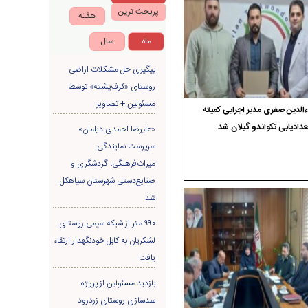
پربحث ترین
هفته
ماه
سال
پیگیری حل مشکلات اراضی
روستای «کرف‌پشته» توسط
مسئولین + تصاویر
الدین صفری مدیر اجرایی کمیته
دادیابی تکواندو گیلان شد
«علیرضا احمدی دیلمان»
سرپرست نمایندگی
میراث‌فرهنگی، گردشگری و
صنایع‌دستی شهرستان سیاهکل
شد
۹۹۰ متر از شبکه سیمی روستای
لشکریان به کابل خودنگهدار ارتقاء
یافت
بازدید مسئولین از پروژه
سدسازی روستای زردرود