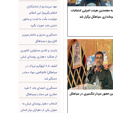
عهد می‌بندیم از جنایتکاران
 معتمدین هیئت اجرایی انتخابات
انتقام بگیریم/ این انتقام،
رمانداری سیاهکل برگزار شد
خواست ملّت ما است و به‌طور
حتمی باید صورت بگیرد
دستگیری سارق و مالخر سیم و
کابل برق درسیاهکل
بازدید و تقدیر مسئولین کشوری
از عملکرد دهیاری روستای لیش
کشف ۸.۵ کیلوگرم تریاک در
سیاهکل/ قاچاقچی مواد مخدر
دستگیر شد
دستگیری اعضای باند ۷ نفره
ن حضور سردار تنگسیری در سیاهکل
حفاری غير مجاز درسیاهکل
انتخاب دهیار روستای لیش به
عنوان یکی از دهیاران برتر استان