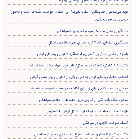
بازدید مسئولین از پروژه سدسازی روستای زردرود
عهد می‌بندیم از جنایتکاران انتقام بگیریم/ این انتقام، خواست ملّت ما است و به‌طور
حتمی باید صورت بگیرد
دستگیری سارق و مالخر سیم و کابل برق درسیاهکل
دستگیری اعضای باند ۷ نفره حفاری غير مجاز درسیاهکل
بازدید و تقدیر مسئولین کشوری از عملکرد دهیاری روستای لیش
کشف ۸.۵ کیلوگرم تریاک در سیاهکل/ قاچاقچی مواد مخدر دستگیر شد
انتخاب دهیار روستای لیش به عنوان یکی از دهیاران برتر استان گیلان
«ذهن مقاوم»؛ کتابی برای زیستن آگاهانه در عصر پلتفرم‌ها منتشر شد
مرحوم ملک زاده یکی از قدیمی ترین معلم های معاصر سیاهکل
بازدید میدانی نماینده و فرماندار سیاهکل از بازار + تصاویر
کشف سوخت قاچاق در سياهکل
کشف بیش از ۲ هزار و ۶۰۰ قطعه مرغ زنده بدون مجوز در سیاهکل