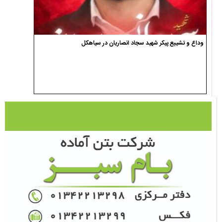
وداع و تشییع پیکر شهید سجاد انصاریان در سیاهکل