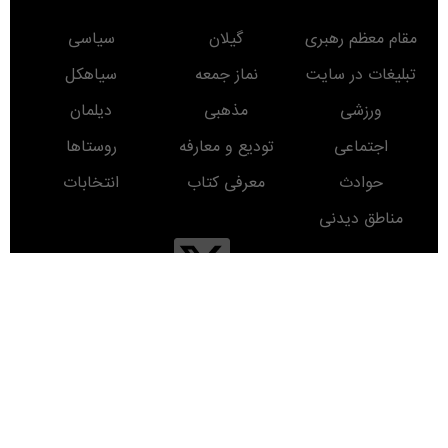
مقام معظم رهبری
گیلان
سیاسی
تبلیغات در سایت
نماز جمعه
سیاهکل
ورزشی
مذهبی
دیلمان
اجتماعی
تودیع و معارفه
روستاها
حوادث
معرفی کتاب
انتخابات
مناطق دیدنی
روز
ماه
سال