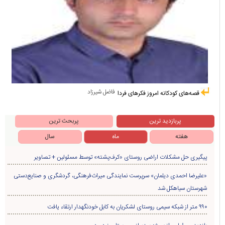
فاضل شیرزاد
قصه‌های کودکانه امروز فکرهای فردا
پربازدید ترین
پربحث ترین
هفته
ماه
سال
پیگیری حل مشکلات اراضی روستای «کرف‌پشته» توسط مسئولین + تصاویر
«علیرضا احمدی دیلمان» سرپرست نمایندگی میراث‌فرهنگی، گردشگری و صنایع‌دستی
شهرستان سیاهکل شد
۹۹۰ متر از شبکه سیمی روستای لشکریان به کابل خودنگهدار ارتقاء یافت