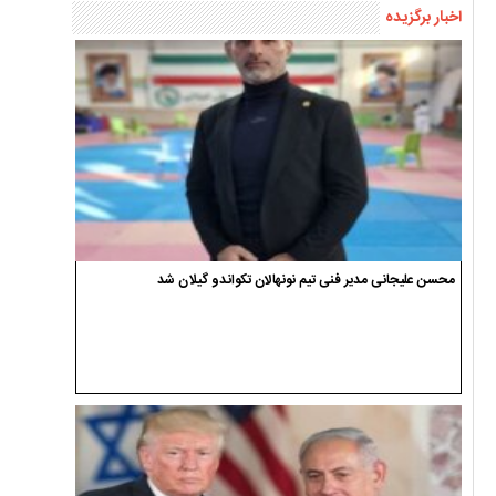
اخبار برگزیده
محسن علیجانی مدیر فنی تیم نونهالان تکواندو گیلان شد