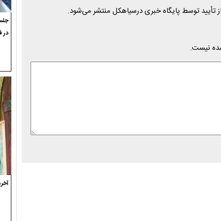
جلسه
در ف
شده نیست.
آخری