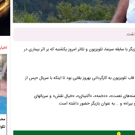
گذشت.
اخبار
 با سابقه سینما، تلویزیون و تئاتر امروز یکشنبه که بر اثر بیماری در
ربه حرفه‌ای ایشان در قاب تلویزیون به کارگردانی بهروز بقایی بود تا اینکه با سریال «پس از
‌های نعمت»، «دخمه»، «آلتینای»، «خیال نقش» و سریالهای
 بیراه» و … به عنوان بازیگر حضور داشته است.
محسن
تکوا