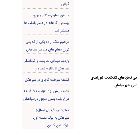
گیلان
«ذهن مقاوم»؛ کتابی برای
زیستن آگاهانه در عصر پلتفرم‌ها
منتشر شد
مرحوم ملک زاده یکی از قدیمی
ترین معلم های معاصر سیاهکل
بازدید میدانی نماینده و فرماندار
سیاهکل از بازار + تصاویر
ی نامزدهای انتخابات شوراهای
کشف سوخت قاچاق در سياهکل
می شهر دیلمان
کشف بیش از ۲ هزار و ۶۰۰ قطعه
مرغ زنده بدون مجوز در سیاهکل
صعود تیم فوتبال شمال‌جا‌
سیاهکل به لیگ دسته اول
بزرگسالان گیلان