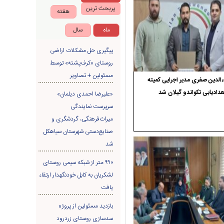
پربحث ترین
هفته
ماه
سال
پیگیری حل مشکلات اراضی
روستای «کرف‌پشته» توسط
مسئولین + تصاویر
الدین صفری مدیر اجرایی کمیته
دادیابی تکواندو گیلان شد
«علیرضا احمدی دیلمان»
سرپرست نمایندگی
میراث‌فرهنگی، گردشگری و
صنایع‌دستی شهرستان سیاهکل
شد
۹۹۰ متر از شبکه سیمی روستای
لشکریان به کابل خودنگهدار ارتقاء
یافت
بازدید مسئولین از پروژه
سدسازی روستای زردرود