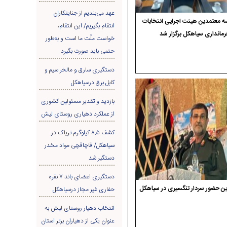
عهد می‌بندیم از جنایتکاران
 معتمدین هیئت اجرایی انتخابات
انتقام بگیریم/ این انتقام،
رمانداری سیاهکل برگزار شد
خواست ملّت ما است و به‌طور
حتمی باید صورت بگیرد
دستگیری سارق و مالخر سیم و
کابل برق درسیاهکل
بازدید و تقدیر مسئولین کشوری
از عملکرد دهیاری روستای لیش
کشف ۸.۵ کیلوگرم تریاک در
سیاهکل/ قاچاقچی مواد مخدر
دستگیر شد
دستگیری اعضای باند ۷ نفره
ن حضور سردار تنگسیری در سیاهکل
حفاری غير مجاز درسیاهکل
انتخاب دهیار روستای لیش به
عنوان یکی از دهیاران برتر استان