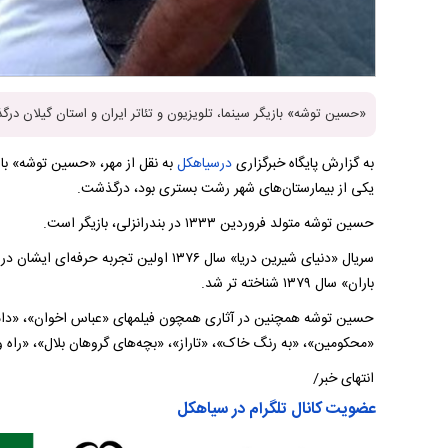
«حسین توشه» بازیگر سینما، تلویزیون و تئاتر ایران و استان گیلان در
به گزارش پایگاه خبرگزاری
درسیاهکل
به نقل از مهر، «حسین توشه» بازیگر
یکی از بیمارستان‌های شهر رشت بستری بود، درگذشت.
حسین توشه متولد فروردین ۱۳۳۳ در بندرانزلی، بازیگر است.
سریال «دنیای شیرین دریا» سال ۱۳۷۶ اولین تج
باران» سال ۱۳۷۹ شناخته تر شد.
حسین توشه همچنین در آثاری همچون فیلمهای «عباس اخوان»، «دامنه
«محکومین»، «به رنگ خاک»، «تاراز»، «بچه‌های گروهان بلال»، «راه و
انتهای خبر/
عضویت کانال تلگرام در سیاهکل