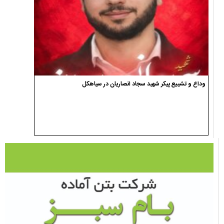
وداع و تشییع پیکر شهید سجاد انصاریان در سیاهکل