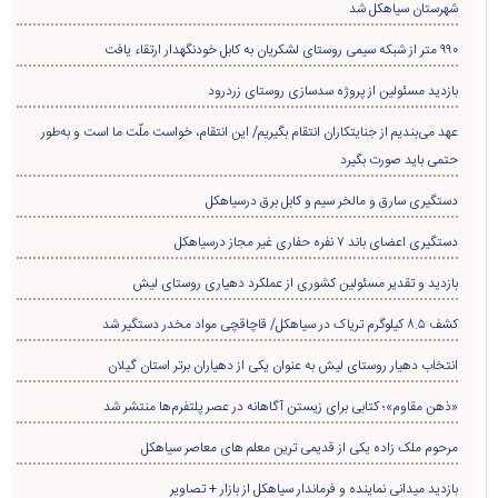
شهرستان سیاهکل شد
۹۹۰ متر از شبکه سیمی روستای لشکریان به کابل خودنگهدار ارتقاء یافت
بازدید مسئولین از پروژه سدسازی روستای زردرود
عهد می‌بندیم از جنایتکاران انتقام بگیریم/ این انتقام، خواست ملّت ما است و به‌طور
حتمی باید صورت بگیرد
دستگیری سارق و مالخر سیم و کابل برق درسیاهکل
دستگیری اعضای باند ۷ نفره حفاری غير مجاز درسیاهکل
بازدید و تقدیر مسئولین کشوری از عملکرد دهیاری روستای لیش
کشف ۸.۵ کیلوگرم تریاک در سیاهکل/ قاچاقچی مواد مخدر دستگیر شد
انتخاب دهیار روستای لیش به عنوان یکی از دهیاران برتر استان گیلان
«ذهن مقاوم»؛ کتابی برای زیستن آگاهانه در عصر پلتفرم‌ها منتشر شد
مرحوم ملک زاده یکی از قدیمی ترین معلم های معاصر سیاهکل
بازدید میدانی نماینده و فرماندار سیاهکل از بازار + تصاویر