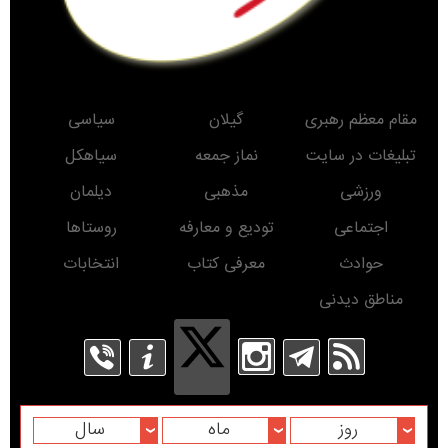
مقام معظم رهبری
گیلان
سیاسی
تبلیغات در سایت
نماز جمعه
سیاهکل
ورزشی
مذهبی
دیلمان
اجتماعی
تودیع و معارفه
روستاها
حوادث
معرفی کتاب
انتخابات
مناطق دیدنی
روز
ماه
سال