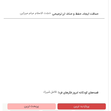
حجت الاسلام میثم میرزایی
حماقت ایجاد، حفظ و حذف ارز ترجیحی
فاضل شیرزاد
قصه‌های کودکانه امروز فکرهای فردا
پربازدید ترین
پربحث ترین