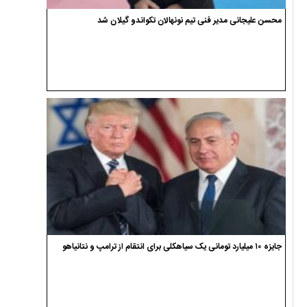
محسن علیجانی مدیر فنی تیم نونهالان تکواندو گیلان شد
جایزه ۱۰ میلیارد تومانی یک سیاهکلی برای انتقام از ترامپ و نتانیاهو