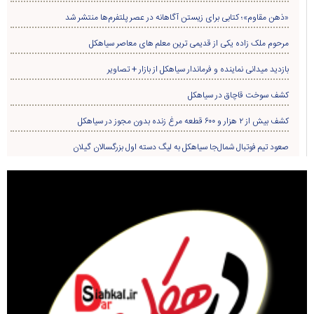
انتخاب دهیار روستای لیش به عنوان یکی از دهیاران برتر استان گیلان
«ذهن مقاوم»؛ کتابی برای زیستن آگاهانه در عصر پلتفرم‌ها منتشر شد
مرحوم ملک زاده یکی از قدیمی ترین معلم های معاصر سیاهکل
بازدید میدانی نماینده و فرماندار سیاهکل از بازار + تصاویر
کشف سوخت قاچاق در سياهکل
کشف بیش از ۲ هزار و ۶۰۰ قطعه مرغ زنده بدون مجوز در سیاهکل
صعود تیم فوتبال شمال‌جا‌ سیاهکل به لیگ دسته اول بزرگسالان گیلان