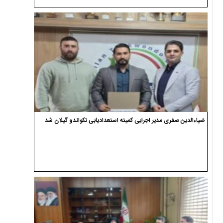
ضیاءالدین صفری مدیر اجرایی کمیته استعدادیابی تکواندو گیلان شد