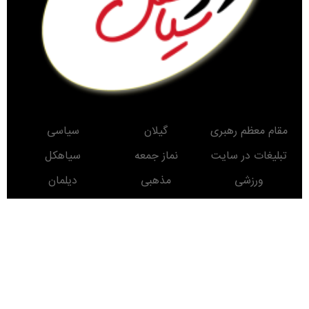
مقام معظم رهبری
گیلان
سیاسی
تبلیغات در سایت
نماز جمعه
سیاهکل
ورزشی
مذهبی
دیلمان
اجتماعی
تودیع و معارفه
روستاها
حوادث
معرفی کتاب
انتخابات
مناطق دیدنی