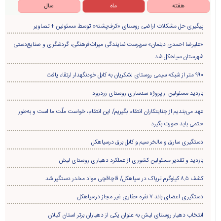
هفته
ماه
سال
پیگیری حل مشکلات اراضی روستای «کرف‌پشته» توسط مسئولین + تصاویر
«علیرضا احمدی دیلمان» سرپرست نمایندگی میراث‌فرهنگی، گردشگری و صنایع‌دستی
شهرستان سیاهکل شد
۹۹۰ متر از شبکه سیمی روستای لشکریان به کابل خودنگهدار ارتقاء یافت
بازدید مسئولین از پروژه سدسازی روستای زردرود
عهد می‌بندیم از جنایتکاران انتقام بگیریم/ این انتقام، خواست ملّت ما است و به‌طور
حتمی باید صورت بگیرد
دستگیری سارق و مالخر سیم و کابل برق درسیاهکل
بازدید و تقدیر مسئولین کشوری از عملکرد دهیاری روستای لیش
کشف ۸.۵ کیلوگرم تریاک در سیاهکل/ قاچاقچی مواد مخدر دستگیر شد
دستگیری اعضای باند ۷ نفره حفاری غير مجاز درسیاهکل