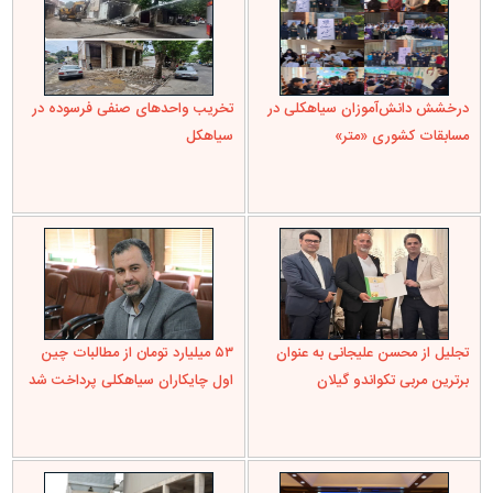
درخشش دانش‌آموزان سیاهکلی در
تخریب واحدهای صنفی فرسوده در
مسابقات کشوری «متر»
سیاهکل
تجلیل از محسن علیجانی به عنوان
۵۳ میلیارد تومان از مطالبات چین
برترین مربی تکواندو گیلان
اول چایکاران سیاهکلی پرداخت شد