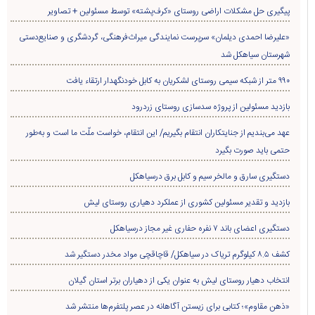
پیگیری حل مشکلات اراضی روستای «کرف‌پشته» توسط مسئولین + تصاویر
«علیرضا احمدی دیلمان» سرپرست نمایندگی میراث‌فرهنگی، گردشگری و صنایع‌دستی
شهرستان سیاهکل شد
۹۹۰ متر از شبکه سیمی روستای لشکریان به کابل خودنگهدار ارتقاء یافت
بازدید مسئولین از پروژه سدسازی روستای زردرود
عهد می‌بندیم از جنایتکاران انتقام بگیریم/ این انتقام، خواست ملّت ما است و به‌طور
حتمی باید صورت بگیرد
دستگیری سارق و مالخر سیم و کابل برق درسیاهکل
بازدید و تقدیر مسئولین کشوری از عملکرد دهیاری روستای لیش
دستگیری اعضای باند ۷ نفره حفاری غير مجاز درسیاهکل
کشف ۸.۵ کیلوگرم تریاک در سیاهکل/ قاچاقچی مواد مخدر دستگیر شد
انتخاب دهیار روستای لیش به عنوان یکی از دهیاران برتر استان گیلان
«ذهن مقاوم»؛ کتابی برای زیستن آگاهانه در عصر پلتفرم‌ها منتشر شد