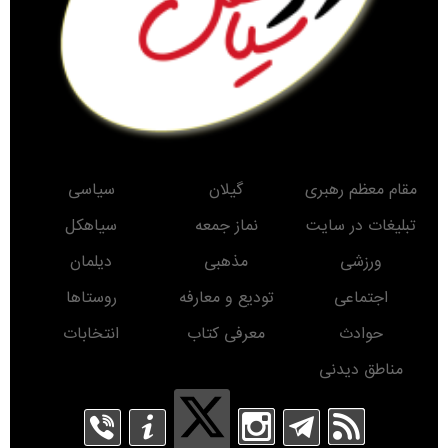
مقام معظم رهبری
گیلان
سیاسی
تبلیغات در سایت
نماز جمعه
سیاهکل
ورزشی
مذهبی
دیلمان
اجتماعی
تودیع و معارفه
روستاها
حوادث
معرفی کتاب
انتخابات
مناطق دیدنی