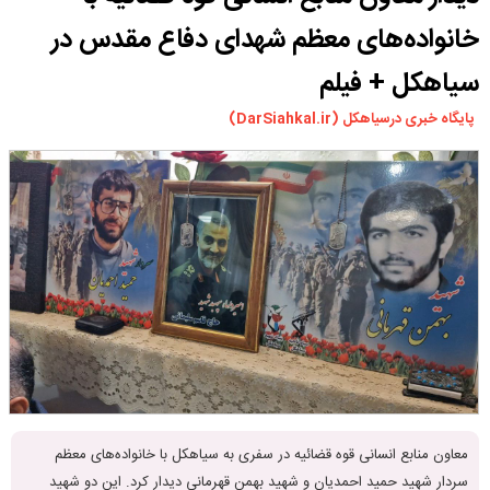
ورزشی
خانواده‌های معظم شهدای دفاع مقدس در
سیاسی
سیاهکل + فیلم
چندرسانه ای
پایگاه خبری درسیاهکل (DarSiahkal.ir)
مسیر گردشگری دیلمان
درباره ما
معاون منابع انسانی قوه قضائیه در سفری به سیاهکل با خانواده‌های معظم
سردار شهید حمید احمدیان و شهید بهمن قهرمانی دیدار کرد. این دو شهید