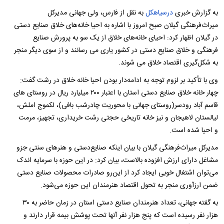
به گزارش خبری
درسیاهکل
به نقل از فارس، ولی جهانی مدیرکل
میراث‌فرهنگی گیلان صبح امروز با اشاره به احیا خانه‌های خلاق صنایع دستی
در گیلان اظهار کرد: احیای خانه‌های خلاق از یک سو به پرورش صنایع
فرهنگی و خلاق صنایع دستی در کشور یاری می رسانند و از سوی دیگر منجر
به شکل‌گیری اقتصاد خلاق می شوند.
وی با تأکید بر لزوم توجه به ادامه‌دار بودن احیا خانه خلاق در رشت گفت:
چهار خانه خلاق صنایع دستی استان با اعتبار ۲۰۰ میلیارد ریال در روستای های
قاسم آباد رودسر(روستای جهانی با محوریت چادرشب بافی)، لکموج املش،
لیالستان لاهیجان و نیز خانه تاریخی حجتی رشت خریداری، تجهیز، مرمت
و احیا شده است.
مدیرکل میراث‌فرهنگی گیلان با بیان اینکه صنایع‌دستی و هنرهای سنتی جزو
مشاغل دارای ارزش افزوده بالاست، بیان کرد: در این حوزه با سرمایه اندک
می‌توان اشتغال‌ خوبی ایجاد کرد از این‌رو صادرات محصولات صنایع دستی
ضمن ارزآوری منجر به تحول اقتصاد هنرمندان این حوزه می‌شود.
به گفته جهانی، تعداد هنرمندان صنایع دستی استان در زمان حاضر به ۳۰
هزار نفر رسیده است که پنج هزار نفر آنها تحت پوشش بیمه قرار دارند و