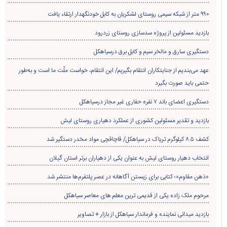
۹۹۰ متر از شبکه سیمی روستای لشکریان به کابل خودنگهدار ارتقاء یافت
بازدید مسئولین از پروژه سدسازی روستای زردرود
دستگیری سارق و مالخر سیم و کابل برق درسیاهکل
عهد می‌بندیم از جنایتکاران انتقام بگیریم/ این انتقام، خواست ملّت ما است و به‌طور
حتمی باید صورت بگیرد
دستگیری اعضای باند ۷ نفره حفاری غير مجاز درسیاهکل
بازدید و تقدیر مسئولین کشوری از عملکرد دهیاری روستای لیش
کشف ۸.۵ کیلوگرم تریاک در سیاهکل/ قاچاقچی مواد مخدر دستگیر شد
انتخاب دهیار روستای لیش به عنوان یکی از دهیاران برتر استان گیلان
«ذهن مقاوم»؛ کتابی برای زیستن آگاهانه در عصر پلتفرم‌ها منتشر شد
مرحوم ملک زاده یکی از قدیمی ترین معلم های معاصر سیاهکل
بازدید میدانی نماینده و فرماندار سیاهکل از بازار + تصاویر