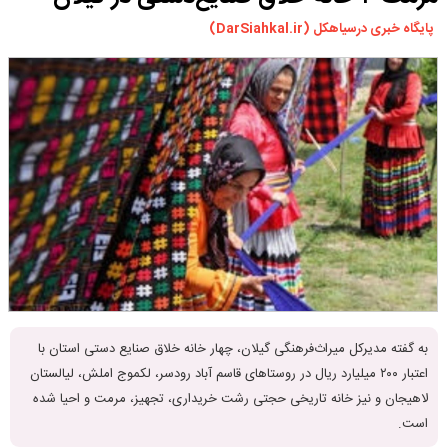
ورزشی
پایگاه خبری درسیاهکل (DarSiahkal.ir)
سیاسی
چندرسانه ای
مسیر گردشگری دیلمان
درباره ما
به گفته مدیرکل میراث‌فرهنگی گیلان، چهار خانه خلاق صنایع دستی استان با
اعتبار ۲۰۰ میلیارد ریال در روستاهای قاسم آباد رودسر، لکموج املش، لیالستان
لاهیجان و نیز خانه تاریخی حجتی رشت خریداری، تجهیز، مرمت و احیا شده
است.