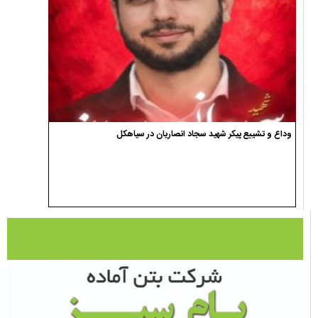
وداع و تشییع پیکر شهید سجاد انصاریان در سیاهکل