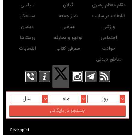
مقام معظم رهبری
گیلان
سیاسی
تبلیغات در سایت
نماز جمعه
سیاهکل
ورزشی
مذهبی
دیلمان
اجتماعی
تودیع و معارفه
روستاها
حوادث
معرفی کتاب
انتخابات
مناطق دیدنی
روز
ماه
سال
Developed