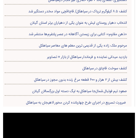
کشف ۸.۵ کیلوگرم تریاک در سیاهکل/ قاچاقچی مواد مخدر دستگیر شد
انتخاب دهیار روستای لیش به عنوان یکی از دهیاران برتر استان گیلان
«ذهن مقاوم»؛ کتابی برای زیستن آگاهانه در عصر پلتفرم‌ها منتشر شد
مرحوم ملک زاده یکی از قدیمی ترین معلم های معاصر سیاهکل
بازدید میدانی نماینده و فرماندار سیاهکل از بازار + تصاویر
کشف سوخت قاچاق در سياهکل
کشف بیش از ۲ هزار و ۶۰۰ قطعه مرغ زنده بدون مجوز در سیاهکل
صعود تیم فوتبال شمال‌جا‌ سیاهکل به لیگ دسته اول بزرگسالان گیلان
ضرورت تسریع در اجرای طرح چهاربانده کردن محور لاهیجان به سیاهکل