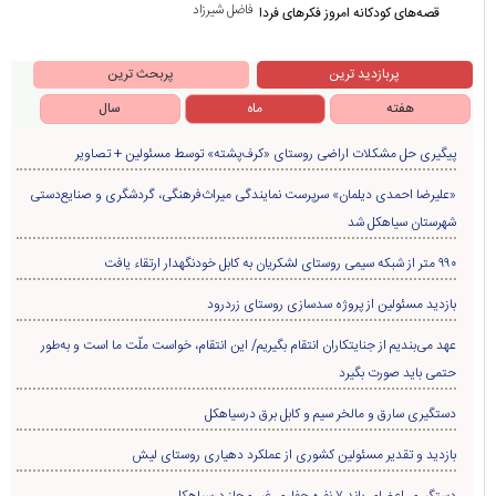
فاضل شیرزاد
قصه‌های کودکانه امروز فکرهای فردا
پربازدید ترین
پربحث ترین
هفته
ماه
سال
پیگیری حل مشکلات اراضی روستای «کرف‌پشته» توسط مسئولین + تصاویر
«علیرضا احمدی دیلمان» سرپرست نمایندگی میراث‌فرهنگی، گردشگری و صنایع‌دستی
شهرستان سیاهکل شد
۹۹۰ متر از شبکه سیمی روستای لشکریان به کابل خودنگهدار ارتقاء یافت
بازدید مسئولین از پروژه سدسازی روستای زردرود
عهد می‌بندیم از جنایتکاران انتقام بگیریم/ این انتقام، خواست ملّت ما است و به‌طور
حتمی باید صورت بگیرد
دستگیری سارق و مالخر سیم و کابل برق درسیاهکل
بازدید و تقدیر مسئولین کشوری از عملکرد دهیاری روستای لیش
دستگیری اعضای باند ۷ نفره حفاری غير مجاز درسیاهکل