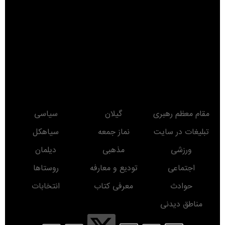
مقام معظم رهبری
گیلان
سیاسی
تبلیغات در سایت
نماز جمعه
سیاهکل
ورزشی
مذهبی
دیلمان
اجتماعی
تودیع و معارفه
روستاها
حوادث
معرفی کتاب
انتخابات
مناطق دیدنی