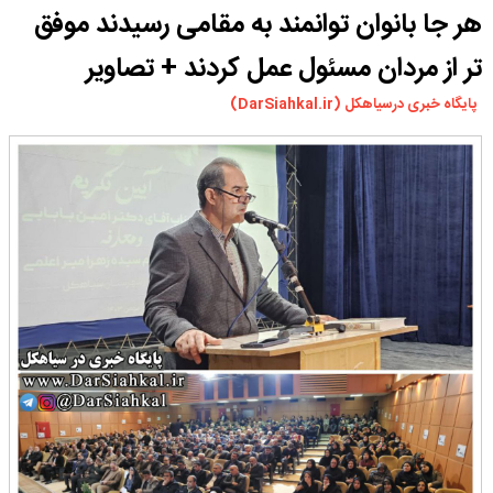
هر جا بانوان توانمند به مقامی رسیدند موفق
ورزشی
سیاسی
تر از مردان مسئول عمل کردند + تصاویر
چندرسانه ای
پایگاه خبری درسیاهکل (DarSiahkal.ir)
مسیر گردشگری دیلمان
درباره ما