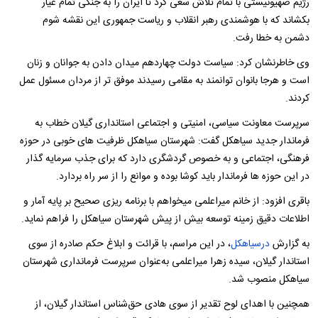
رژیم صهیونیستی با تمام تلاش سعی کرد تا ایران را به جنگی تمام عیار
بکشاند که با هوشمندی رهبر انقلاب و ریاست جمهوری این نقشه شوم
دشمن به خطا رفت.
وی خاطرنشان کرد: سیاست دولت چهاردهم میدان دادن به جوانان و زنان
است و هرجا بانوان توانمند به مقامی رسیدند موفق تر از مردان مسئول عمل
کردند.
سرپرست معاونت سیاسی، امنیتی و اجتماعی استانداری گیلان خطاب به
فرماندار جدید سیاهکل گفت: شهرستان سیاهکل ظرفیت های خوبی در حوزه
فرهنگی، اجتماعی و به خصوص گردشگری دارد که برای جذب سرمایه گذار
در این حوزه ها فرماندار باید کوشا بوده و موانع را از سر راه بردارد.
باقری افزود: از خانم میراعلمی میخواهم با برنامه ریزی صحیح بر پایه آمار و
اطلاعات دقیق زمینه توسعه بیش از پیش شهرستان سیاهکل را فراهم نماید.
به گزارش
درسیاهکل
، در این مراسم، با قرائت و ابلاغ حکم صادره از سوی
استاندار گیلان، سیده زهرا میراعلمی به‌عنوان سرپرست فرمانداری شهرستان
سیاهکل منصوب شد.
همچنین با اهدای لوح تقدیر از سوی هادی حق‌شناس استاندار گیلان، از