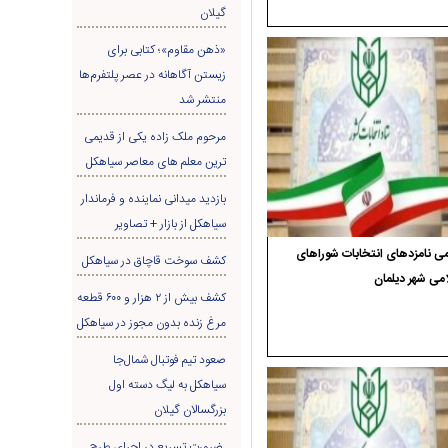
گیلان
«ذهن مقاوم»؛ کتابی برای
زیستن آگاهانه در عصر پلتفرم‌ها
منتشر شد
مرحوم ملک زاده یکی از قدیمی
ترین معلم های معاصر سیاهکل
بازدید میدانی نماینده و فرماندار
سیاهکل از بازار + تصاویر
ی نامزدهای انتخابات شوراهای
کشف سوخت قاچاق در سياهکل
می شهر دیلمان
کشف بیش از ۲ هزار و ۶۰۰ قطعه
مرغ زنده بدون مجوز در سیاهکل
صعود تیم فوتبال شمال‌جا‌
سیاهکل به لیگ دسته اول
بزرگسالان گیلان
ضرورت تسریع در اجرای طرح