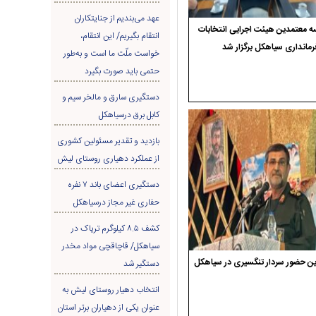
عهد می‌بندیم از جنایتکاران
 معتمدین هیئت اجرایی انتخابات
انتقام بگیریم/ این انتقام،
رمانداری سیاهکل برگزار شد
خواست ملّت ما است و به‌طور
حتمی باید صورت بگیرد
دستگیری سارق و مالخر سیم و
کابل برق درسیاهکل
بازدید و تقدیر مسئولین کشوری
از عملکرد دهیاری روستای لیش
دستگیری اعضای باند ۷ نفره
حفاری غير مجاز درسیاهکل
کشف ۸.۵ کیلوگرم تریاک در
سیاهکل/ قاچاقچی مواد مخدر
ن حضور سردار تنگسیری در سیاهکل
دستگیر شد
انتخاب دهیار روستای لیش به
عنوان یکی از دهیاران برتر استان