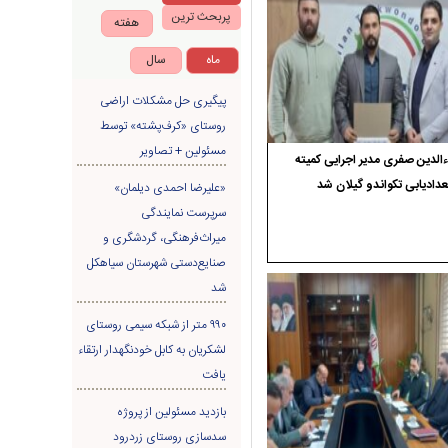
پربحث ترین
هفته
ماه
سال
پیگیری حل مشکلات اراضی
روستای «کرف‌پشته» توسط
مسئولین + تصاویر
الدین صفری مدیر اجرایی کمیته
دادیابی تکواندو گیلان شد
«علیرضا احمدی دیلمان»
سرپرست نمایندگی
میراث‌فرهنگی، گردشگری و
صنایع‌دستی شهرستان سیاهکل
شد
۹۹۰ متر از شبکه سیمی روستای
لشکریان به کابل خودنگهدار ارتقاء
یافت
بازدید مسئولین از پروژه
سدسازی روستای زردرود