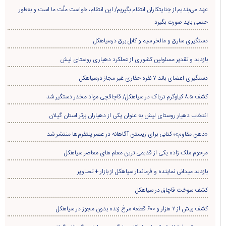
عهد می‌بندیم از جنایتکاران انتقام بگیریم/ این انتقام، خواست ملّت ما است و به‌طور
حتمی باید صورت بگیرد
دستگیری سارق و مالخر سیم و کابل برق درسیاهکل
بازدید و تقدیر مسئولین کشوری از عملکرد دهیاری روستای لیش
دستگیری اعضای باند ۷ نفره حفاری غير مجاز درسیاهکل
کشف ۸.۵ کیلوگرم تریاک در سیاهکل/ قاچاقچی مواد مخدر دستگیر شد
انتخاب دهیار روستای لیش به عنوان یکی از دهیاران برتر استان گیلان
«ذهن مقاوم»؛ کتابی برای زیستن آگاهانه در عصر پلتفرم‌ها منتشر شد
مرحوم ملک زاده یکی از قدیمی ترین معلم های معاصر سیاهکل
بازدید میدانی نماینده و فرماندار سیاهکل از بازار + تصاویر
کشف سوخت قاچاق در سياهکل
کشف بیش از ۲ هزار و ۶۰۰ قطعه مرغ زنده بدون مجوز در سیاهکل