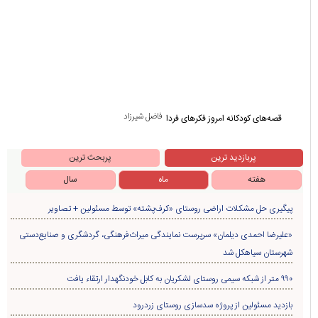
فاضل شیرزاد
قصه‌های کودکانه امروز فکرهای فردا
پربازدید ترین
پربحث ترین
هفته
ماه
سال
پیگیری حل مشکلات اراضی روستای «کرف‌پشته» توسط مسئولین + تصاویر
«علیرضا احمدی دیلمان» سرپرست نمایندگی میراث‌فرهنگی، گردشگری و صنایع‌دستی
شهرستان سیاهکل شد
۹۹۰ متر از شبکه سیمی روستای لشکریان به کابل خودنگهدار ارتقاء یافت
بازدید مسئولین از پروژه سدسازی روستای زردرود