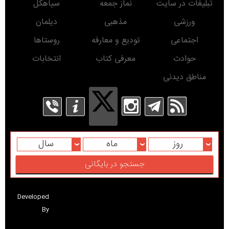
تبلیغات در سایت
نماز جمعه
سیاهکل
ورزشی
مذهبی
دیلمان
اجتماعی
تودیع و معارفه
روستاها
حوادث
معرفی کتاب
انتخابات
مناطق دیدنی
روز
ماه
سال
Developed
By