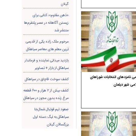
گیلان
«ذهن مقاوم»؛ کتابی برای
زیستن آگاهانه در عصر پلتفرم‌ها
منتشر شد
مرحوم ملک زاده یکی از قدیمی
ترین معلم های معاصر سیاهکل
بازدید میدانی نماینده و فرماندار
سیاهکل از بازار + تصاویر
ی نامزدهای انتخابات شوراهای
کشف سوخت قاچاق در سياهکل
می شهر دیلمان
کشف بیش از ۲ هزار و ۶۰۰ قطعه
مرغ زنده بدون مجوز در سیاهکل
صعود تیم فوتبال شمال‌جا‌
سیاهکل به لیگ دسته اول
بزرگسالان گیلان