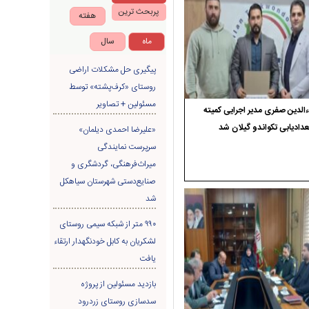
پربحث ترین
هفته
ماه
سال
پیگیری حل مشکلات اراضی
روستای «کرف‌پشته» توسط
مسئولین + تصاویر
الدین صفری مدیر اجرایی کمیته
دادیابی تکواندو گیلان شد
«علیرضا احمدی دیلمان»
سرپرست نمایندگی
میراث‌فرهنگی، گردشگری و
صنایع‌دستی شهرستان سیاهکل
شد
۹۹۰ متر از شبکه سیمی روستای
لشکریان به کابل خودنگهدار ارتقاء
یافت
بازدید مسئولین از پروژه
سدسازی روستای زردرود