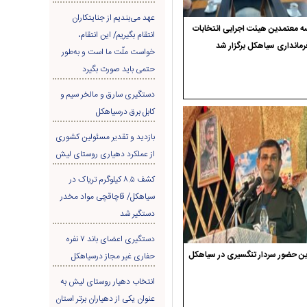
عهد می‌بندیم از جنایتکاران
 معتمدین هیئت اجرایی انتخابات
انتقام بگیریم/ این انتقام،
رمانداری سیاهکل برگزار شد
خواست ملّت ما است و به‌طور
حتمی باید صورت بگیرد
دستگیری سارق و مالخر سیم و
کابل برق درسیاهکل
بازدید و تقدیر مسئولین کشوری
از عملکرد دهیاری روستای لیش
کشف ۸.۵ کیلوگرم تریاک در
سیاهکل/ قاچاقچی مواد مخدر
دستگیر شد
دستگیری اعضای باند ۷ نفره
ن حضور سردار تنگسیری در سیاهکل
حفاری غير مجاز درسیاهکل
انتخاب دهیار روستای لیش به
عنوان یکی از دهیاران برتر استان