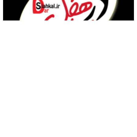
مقام معظم رهبری
گیلان
سیاسی
تبلیغات در سایت
نماز جمعه
سیاهکل
ورزشی
مذهبی
دیلمان
اجتماعی
تودیع و معارفه
روستاها
حوادث
معرفی کتاب
انتخابات
مناطق دیدنی