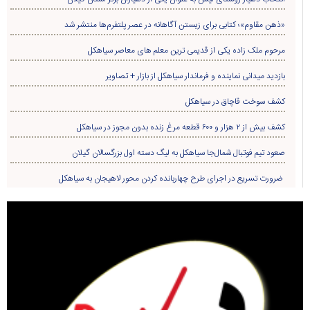
«ذهن مقاوم»؛ کتابی برای زیستن آگاهانه در عصر پلتفرم‌ها منتشر شد
مرحوم ملک زاده یکی از قدیمی ترین معلم های معاصر سیاهکل
بازدید میدانی نماینده و فرماندار سیاهکل از بازار + تصاویر
کشف سوخت قاچاق در سياهکل
کشف بیش از ۲ هزار و ۶۰۰ قطعه مرغ زنده بدون مجوز در سیاهکل
صعود تیم فوتبال شمال‌جا‌ سیاهکل به لیگ دسته اول بزرگسالان گیلان
ضرورت تسریع در اجرای طرح چهاربانده کردن محور لاهیجان به سیاهکل