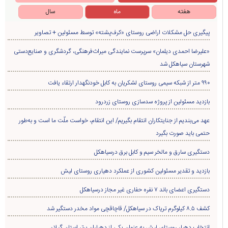
هفته
ماه
سال
پیگیری حل مشکلات اراضی روستای «کرف‌پشته» توسط مسئولین + تصاویر
«علیرضا احمدی دیلمان» سرپرست نمایندگی میراث‌فرهنگی، گردشگری و صنایع‌دستی
شهرستان سیاهکل شد
۹۹۰ متر از شبکه سیمی روستای لشکریان به کابل خودنگهدار ارتقاء یافت
بازدید مسئولین از پروژه سدسازی روستای زردرود
عهد می‌بندیم از جنایتکاران انتقام بگیریم/ این انتقام، خواست ملّت ما است و به‌طور
حتمی باید صورت بگیرد
دستگیری سارق و مالخر سیم و کابل برق درسیاهکل
بازدید و تقدیر مسئولین کشوری از عملکرد دهیاری روستای لیش
دستگیری اعضای باند ۷ نفره حفاری غير مجاز درسیاهکل
کشف ۸.۵ کیلوگرم تریاک در سیاهکل/ قاچاقچی مواد مخدر دستگیر شد
انتخاب دهیار روستای لیش به عنوان یکی از دهیاران برتر استان گیلان