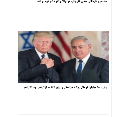
محسن علیجانی مدیر فنی تیم نونهالان تکواندو گیلان شد
جایزه ۱۰ میلیارد تومانی یک سیاهکلی برای انتقام از ترامپ و نتانیاهو