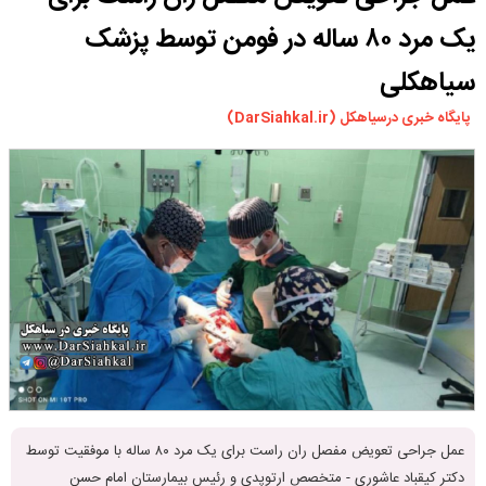
ورزشی
یک مرد ۸۰ ساله در فومن توسط پزشک
سیاسی
سیاهکلی
چندرسانه ای
پایگاه خبری درسیاهکل (DarSiahkal.ir)
مسیر گردشگری دیلمان
درباره ما
عمل جراحی تعویض مفصل ران راست برای یک مرد ۸۰ ساله با موفقیت توسط
دکتر کیقباد عاشوری - متخصص ارتوپدی و رئیس بیمارستان امام حسن