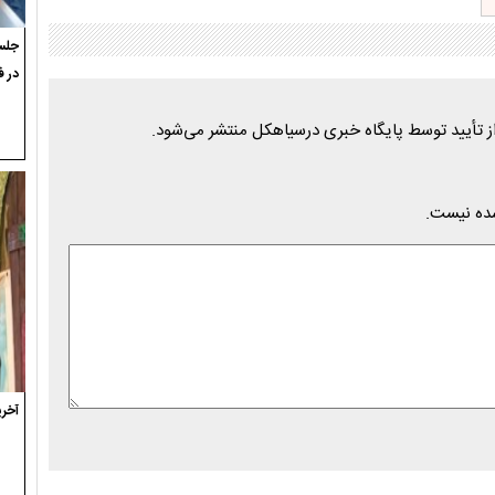
جلسه
در ف
شده نیست.
آخری