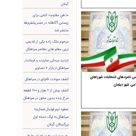
گیلان
«ذهن مقاوم»؛ کتابی برای
زیستن آگاهانه در عصر پلتفرم‌ها
منتشر شد
مرحوم ملک زاده یکی از قدیمی
ترین معلم های معاصر سیاهکل
بازدید میدانی نماینده و فرماندار
سیاهکل از بازار + تصاویر
ی نامزدهای انتخابات شوراهای
کشف سوخت قاچاق در سياهکل
می شهر دیلمان
کشف بیش از ۲ هزار و ۶۰۰ قطعه
مرغ زنده بدون مجوز در سیاهکل
صعود تیم فوتبال شمال‌جا‌
سیاهکل به لیگ دسته اول
بزرگسالان گیلان
ضرورت تسریع در اجرای طرح