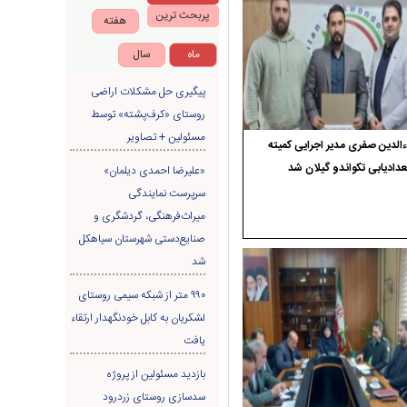
پربحث ترین
هفته
ماه
سال
پیگیری حل مشکلات اراضی
روستای «کرف‌پشته» توسط
مسئولین + تصاویر
الدین صفری مدیر اجرایی کمیته
دادیابی تکواندو گیلان شد
«علیرضا احمدی دیلمان»
سرپرست نمایندگی
میراث‌فرهنگی، گردشگری و
صنایع‌دستی شهرستان سیاهکل
شد
۹۹۰ متر از شبکه سیمی روستای
لشکریان به کابل خودنگهدار ارتقاء
یافت
بازدید مسئولین از پروژه
سدسازی روستای زردرود