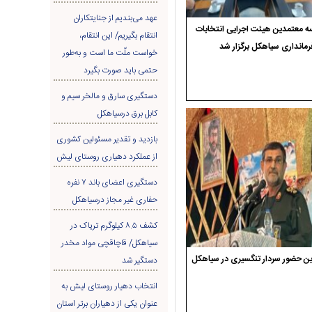
عهد می‌بندیم از جنایتکاران
 معتمدین هیئت اجرایی انتخابات
انتقام بگیریم/ این انتقام،
رمانداری سیاهکل برگزار شد
خواست ملّت ما است و به‌طور
حتمی باید صورت بگیرد
دستگیری سارق و مالخر سیم و
کابل برق درسیاهکل
بازدید و تقدیر مسئولین کشوری
از عملکرد دهیاری روستای لیش
دستگیری اعضای باند ۷ نفره
حفاری غير مجاز درسیاهکل
کشف ۸.۵ کیلوگرم تریاک در
سیاهکل/ قاچاقچی مواد مخدر
ن حضور سردار تنگسیری در سیاهکل
دستگیر شد
انتخاب دهیار روستای لیش به
عنوان یکی از دهیاران برتر استان