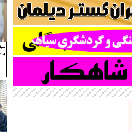
ضیاء
استع